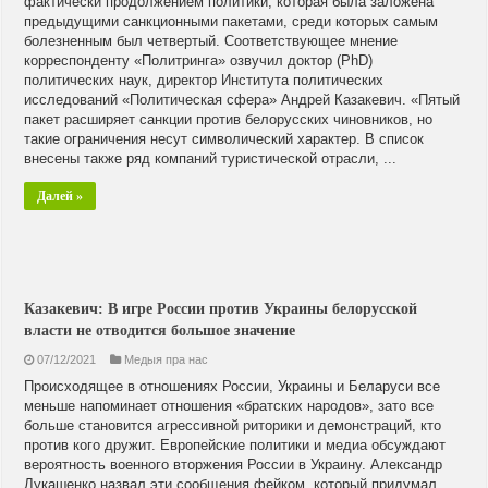
фактически продолжением политики, которая была заложена
предыдущими санкционными пакетами, среди которых самым
болезненным был четвертый. Соответствующее мнение
корреспонденту «Политринга» озвучил доктор (PhD)
политических наук, директор Института политических
исследований «Политическая сфера» Андрей Казакевич. «Пятый
пакет расширяет санкции против белорусских чиновников, но
такие ограничения несут символический характер. В список
внесены также ряд компаний туристической отрасли, ...
Далей »
Казакевич: В игре России против Украины белорусской
власти не отводится большое значение
07/12/2021
Медыя пра нас
Происходящее в отношениях России, Украины и Беларуси все
меньше напоминает отношения «братских народов», зато все
больше становится агрессивной риторики и демонстраций, кто
против кого дружит. Европейские политики и медиа обсуждают
вероятность военного вторжения России в Украину. Александр
Лукашенко назвал эти сообщения фейком, который придумал