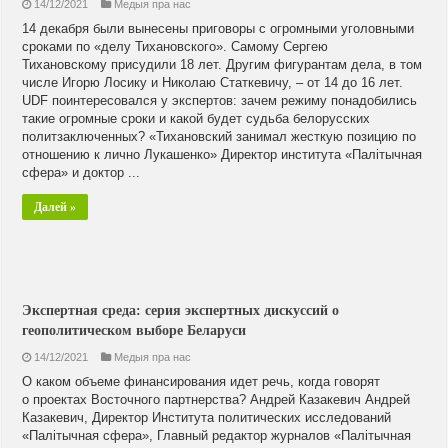
14/12/2021
Медыя пра нас
14 декабря были вынесены приговоры с огромными уголовными
сроками по «делу Тихановского». Самому Сергею
Тихановскому присудили 18 лет. Другим фигурантам дела, в том
числе Игорю Лосику и Николаю Статкевичу, – от 14 до 16 лет.
UDF поинтересовался у экспертов: зачем режиму понадобились
такие огромные сроки и какой будет судьба белорусских
политзаключенных? «Тихановский занимал жесткую позицию по
отношению к лично Лукашенко» Директор института «Палітычная
сфера» и доктор ...
Далей »
Экспертная среда: серия экспертных дискуссий о
геополитическом выборе Беларуси
14/12/2021
Медыя пра нас
О каком объеме финансирования идет речь, когда говорят
о проектах Восточного партнерства? Андрей Казакевич Андрей
Казакевич, Директор Института политических исследований
«Палітычная сфера», Главный редактор журналов «Палітычная