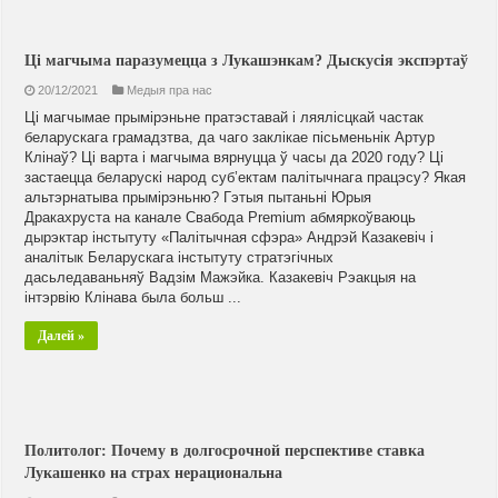
Ці магчыма паразумецца з Лукашэнкам? Дыскусія экспэртаў
20/12/2021
Медыя пра нас
Ці магчымае прымірэньне пратэставай і ляялісцкай частак
беларускага грамадзтва, да чаго заклікае пісьменьнік Артур
Клінаў? Ці варта і магчыма вярнуцца ў часы да 2020 году? Ці
застаецца беларускі народ суб’ектам палітычнага працэсу? Якая
альтэрнатыва прымірэньню? Гэтыя пытаньні Юрыя
Дракахруста на канале Свабода Premium абмяркоўваюць
дырэктар інстытуту «Палітычная сфэра» Андрэй Казакевіч і
аналітык Беларускага інстытуту стратэгічных
дасьледаваньняў Вадзім Мажэйка. Казакевіч Рэакцыя на
інтэрвію Клінава была больш ...
Далей »
Политолог: Почему в долгосрочной перспективе ставка
Лукашенко на страх нерациональна