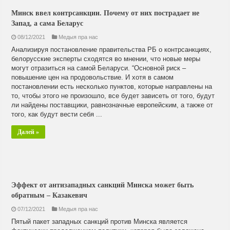
Минск ввел контрсанкции. Почему от них пострадает не
Запад, а сама Беларус
08/12/2021
Медыя пра нас
Анализируя постановление правительства РБ о контрсанкциях,
белорусские эксперты сходятся во мнении, что новые меры
могут отразиться на самой Беларуси. “Основной риск –
повышение цен на продовольствие. И хотя в самом
постановлении есть несколько пунктов, которые направлены на
то, чтобы этого не произошло, все будет зависеть от того, будут
ли найдены поставщики, равнозначные европейским, а также от
того, как будут вести себя ...
Далей »
Эффект от антизападных санкций Минска может быть
обратным – Казакевич
07/12/2021
Медыя пра нас
Пятый пакет западных санкций против Минска является