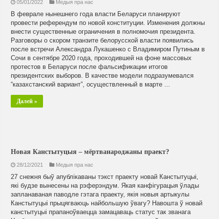
05/01/2022
Медыя пра нас
В феврале нынешнего года власти Беларуси планируют
провести референдум по новой конституции. Изменения должны
внести существенные ограничения в полномочия президента.
Разговоры о скором транзите белорусской власти появились
после встречи Александра Лукашенко с Владимиром Путиным в
Сочи в сентябре 2020 года, проходившей на фоне массовых
протестов в Беларуси после фальсификации итогов
президентских выборов. В качестве модели подразумевался
“казахстанский вариант”, осуществленный в марте ...
Далей »
Новая Канстытуцыя – мёртванароджаны праект?
28/12/2021
Медыя пра нас
27 снежня быў апублікаваны тэкст праекту новай Канстытуцыі,
які будзе вынесены на рэферэндум. Якая канфігурацыя ўлады
запланаваная паводле гэтага праекту, якія новыя артыкулы
Канстытуцыі прыцягваюць найбольшую ўвагу? Навошта ў новай
канстытуцыі прапаноўваецца замацаваць статус так званага