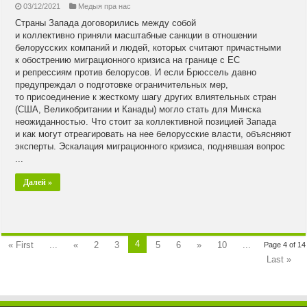
03/12/2021
Медыя пра нас
Страны Запада договорились между собой
и коллективно приняли масштабные санкции в отношении
белорусских компаний и людей, которых считают причастными
к обострению миграционного кризиса на границе с ЕС
и репрессиям против белорусов. И если Брюссель давно
предупреждал о подготовке ограничительных мер,
то присоединение к жесткому шагу других влиятельных стран
(США, Великобритании и Канады) могло стать для Минска
неожиданностью. Что стоит за коллективной позицией Запада
и как могут отреагировать на нее белорусские власти, объясняют
эксперты. Эскалация миграционного кризиса, поднявшая вопрос
...
Далей »
4
« First
...
«
2
3
5
6
»
10
...
Page 4 of 14
Last »