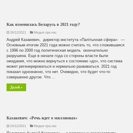
Как изменилась Беларусь в 2021 году?
26/12/2021
Медыя пра нас
Андрей Казакевич, директор института «Палiтычная сфера»: —
Основным итогом 2021 года можно считать то, что сложившаяся
с 1996 по 2000 год политическая модель окончательно
разрушена. Еще в начале года со стороны власти были
ожидания, что можно вернуться к состоянию «до», что система
может регенерироваться и нормально развиваться. 2021 год
показал однозначно, что нет. Очевидно, что будет что-то
совершенно другое. Что ...
Далей »
Казакевич: «Речь идет о миллионах»
24/12/2021
Медыя пра нас