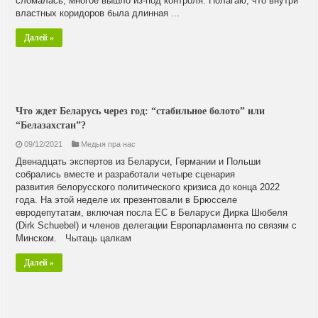
сломалась, многое вышло из-под контроля. Полагаю, что внутри
властных коридоров была длинная ...
Далей »
Что ждет Беларусь через год: “стабильное болото” или
“Белазахстан”?
09/12/2021
Медыя пра нас
Двенадцать экспертов из Беларуси, Германии и Польши
собрались вместе и разработали четыре сценария
развития белорусского политического кризиса до конца 2022
года. На этой неделе их презентовали в Брюсселе
евродепутатам, включая посла ЕС в Беларуси Дирка Шюбеля
(Dirk Schuebel) и членов делегации Европарламента по связям с
Минском. Чытаць цалкам
Далей »