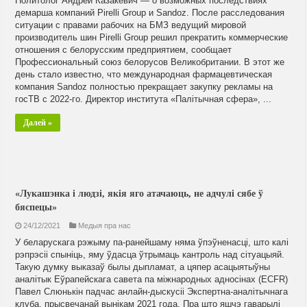
Политолог Андрей Казакевич — о возможных последствиях
демарша компаний Pirelli Group и Sandоz. После расследования
ситуации с правами рабочих на БМЗ ведущий мировой
производитель шин Pirelli Group решил прекратить коммерческие
отношения с белорусским предприятием, сообщает
Профессиональный союз белорусов Великобритании. В этот же
день стало известно, что международная фармацевтическая
компания Sandоz полностью прекращает закупку рекламы на
госТВ с 2022-го. Директор института «Палітычная сфера», ...
Далей »
«Лукашэнка і людзі, якія яго атачаюць, не адчулі сябе ў
бяспецы»
24/12/2021
Медыя пра нас
У беларускага рэжыму па-ранейшаму няма ўпэўненасці, што калі
рэпрэсіі спыніць, яму ўдасца ўтрымаць кантроль над сітуацыяй.
Такую думку выказаў былы дыпламат, а цяпер асацыятыўны
аналітык Еўрапейскага савета па міжнародных адносінах (ECFR)
Павел Слюнькін падчас анлайн-дыскусіі Экспертна-аналітычнага
клуба, прысвечанай вынікам 2021 года. Пра што яшчэ гаварылі