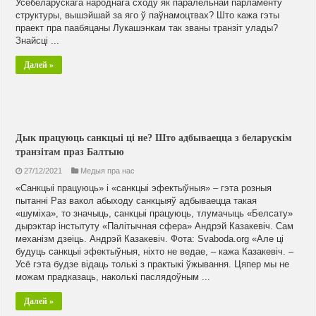
Усебеларускага народнага сходу як паралельнай парламенту
структуры, вышэйшай за яго ў паўнамоцтвах? Што кажа гэты
праект пра паабяцаны Лукашэнкам так званы транзіт улады?
Знайсці ...
Далей »
Дык працуюць санкцыі ці не? Што адбываецца з беларускім
транзітам праз Балтыю
27/12/2021
Медыя пра нас
«Санкцыі працуюць» і «санкцыі эфектыўныя» – гэта розныя
пытанні Раз вакол абыходу санкцыяў адбываецца такая
«шуміха», то значыць, санкцыі працуюць, тлумачыць «Белсату»
дырэктар інстытуту «Палітычная сфера» Андрэй Казакевіч. Сам
механізм дзеіць. Андрэй Казакевіч. Фота: Svaboda.org «Але ці
будуць санкцыі эфектыўныя, ніхто не ведае, – кажа Казакевіч. –
Усё гэта будзе відаць толькі з практыкі ўжывання. Цяпер мы не
можам прадказаць, наколькі паслядоўным ...
Далей »