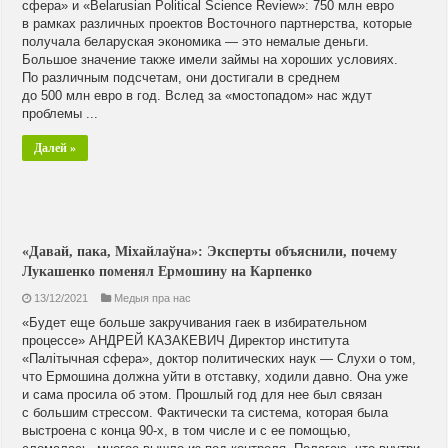
сфера» и «Belarusian Political Science Review»: 750 млн евро
в рамках различных проектов Восточного партнерства, которые
получала беларуская экономика — это немалые деньги.
Большое значение также имели займы на хороших условиях.
По различным подсчетам, они достигали в среднем
до 500 млн евро в год. Вслед за «мостопадом» нас ждут
проблемы ...
Далей »
«Давай, пака, Міхайлаўна»: Эксперты объяснили, почему
Лукашенко поменял Ермошину на Карпенко
13/12/2021
Медыя пра нас
«Будет еще больше закручивания гаек в избирательном
процессе» АНДРЕЙ КАЗАКЕВИЧ Директор института
«Палітычная сфера», доктор политических наук — Слухи о том,
что Ермошина должна уйти в отставку, ходили давно. Она уже
и сама просила об этом. Прошлый год для нее был связан
с большим стрессом. Фактически та система, которая была
выстроена с конца 90-х, в том числе и с ее помощью,