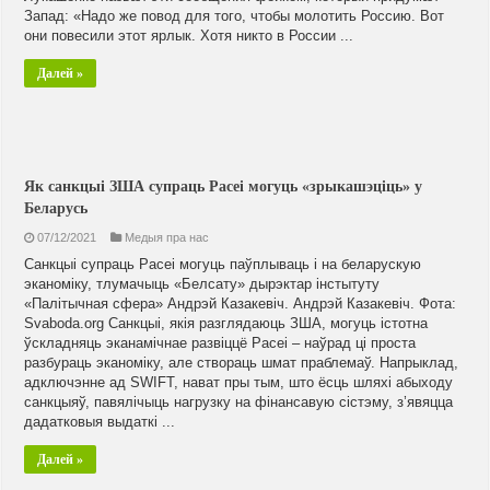
Запад: «Надо же повод для того, чтобы молотить Россию. Вот
они повесили этот ярлык. Хотя никто в России ...
Далей »
Як санкцыі ЗША супраць Расеі могуць «зрыкашэціць» у
Беларусь
07/12/2021
Медыя пра нас
Санкцыі супраць Расеі могуць паўплываць і на беларускую
эканоміку, тлумачыць «Белсату» дырэктар інстытуту
«Палітычная сфера» Андрэй Казакевіч. Андрэй Казакевіч. Фота:
Svaboda.org Санкцыі, якія разглядаюць ЗША, могуць істотна
ўскладняць эканамічнае развіццё Расеі – наўрад ці проста
разбураць эканоміку, але створаць шмат праблемаў. Напрыклад,
адключэнне ад SWIFT, нават пры тым, што ёсць шляхі абыходу
санкцыяў, павялічыць нагрузку на фінансавую сістэму, з’явяцца
дадатковыя выдаткі ...
Далей »