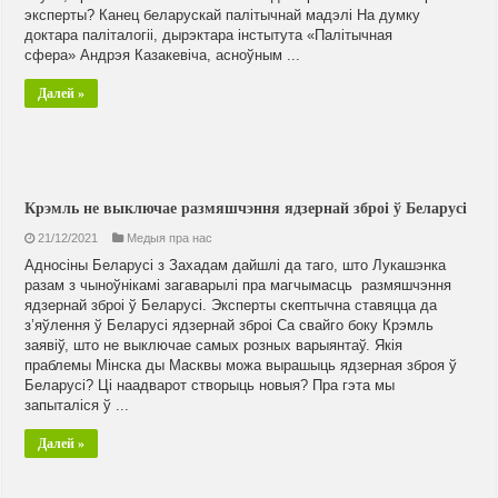
эксперты? Канец беларускай палітычнай мадэлі На думку
доктара паліталогіі, дырэктара інстытута «Палітычная
сфера» Андрэя Казакевіча, асноўным ...
Далей »
Крэмль не выключае размяшчэння ядзернай зброі ў Беларусі
21/12/2021
Медыя пра нас
Адносіны Беларусі з Захадам дайшлі да таго, што Лукашэнка
разам з чыноўнікамі загаварылі пра магчымасць размяшчэння
ядзернай зброі ў Беларусі. Эксперты скептычна ставяцца да
з’яўлення ў Беларусі ядзернай зброі Са свайго боку Крэмль
заявіў, што не выключае самых розных варыянтаў. Якія
праблемы Мінска ды Масквы можа вырашыць ядзерная зброя ў
Беларусі? Ці наадварот створыць новыя? Пра гэта мы
запыталіся ў ...
Далей »