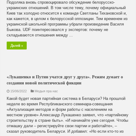
Подоляка вновь спровоцировало обсуждение белорусско-
украинских отношений. В том числе тему, почему официальный
Киев так холодно относится к команде Светланы Тихановской и,
как кажется, в целом к белорусской оппозиции. Тем временем из
украинской школьной программы убрали произведение Василя
Быкова. UDF поинтересовался у экспертов: почему не
складываются отношения между ...
Далей »
«Лукашенко и Путин учатся друг у друга». Режим думает о
создании новой политической фикции
15/06/2022
Медыя пра нас
Какой будет новая партийная система в Беларуси? На прошлой
неделе во время Республиканского семинара-совещания
«Актуализация методов и форм работы с населением на
местном уровне» Александр Лукашенко заявил, что «партийному
строительству в стране быть». «И начинайте уже сегодня. Чтобы
отмашку дали – регистрируйте свои партии и работайте», –
сказал руководитель Беларуси. И добавил: «Но если кто-то из