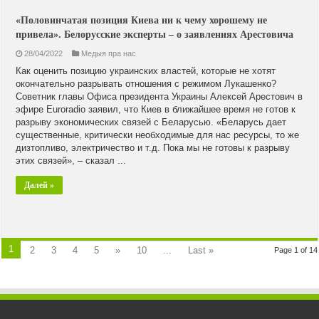
«Половинчатая позиция Киева ни к чему хорошему не
привела». Белорусские эксперты – о заявлениях Арестовича
28/04/2022
Медыя пра нас
Как оценить позицию украинских властей, которые не хотят
окончательно разрывать отношения с режимом Лукашенко?
Советник главы Офиса президента Украины Алексей Арестович в
эфире Euroradio заявил, что Киев в ближайшее время не готов к
разрыву экономических связей с Беларусью. «Беларусь дает
существенные, критически необходимые для нас ресурсы, то же
дизтопливо, электричество и т.д. Пока мы не готовы к разрыву
этих связей», – сказал ...
Далей »
1
2
3
4
5
»
10
...
Last »
Page 1 of 14