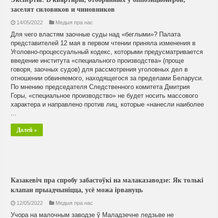
заселят силовиков и чиновников
14/05/2022
Медыя пра нас
Для чего властям заочные суды над «беглыми»? Палата
представителей 12 мая в первом чтении приняла изменения в
Уголовно-процессуальный кодекс, которыми предусматривается
введение института «специального производства» (проще
говоря, заочных судов) для рассмотрения уголовных дел в
отношении обвиняемого, находящегося за пределами Беларуси.
По мнению председателя Следственного комитета Дмитрия
Горы, «специальное производство» не будет носить массового
характера и направлено против лиц, которые «нанесли наиболее
...
Далей »
Казакевіч пра спробу забастоўкі на малаказаводзе: Як толькі
клапан прыадчыніцца, усё можа ірвануць
12/05/2022
Медыя пра нас
Учора на малочным заводзе ў Маладзечне ледзьве не