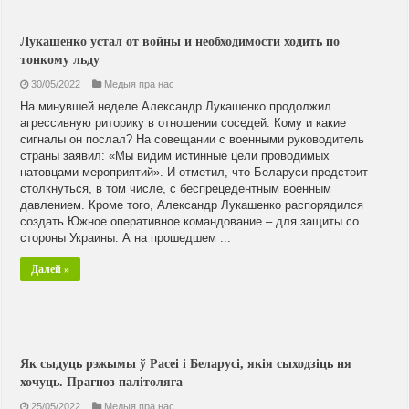
Лукашенко устал от войны и необходимости ходить по
тонкому льду
30/05/2022
Медыя пра нас
На минувшей неделе Александр Лукашенко продолжил
агрессивную риторику в отношении соседей. Кому и какие
сигналы он послал? На совещании с военными руководитель
страны заявил: «Мы видим истинные цели проводимых
натовцами мероприятий». И отметил, что Беларуси предстоит
столкнуться, в том числе, с беспрецедентным военным
давлением. Кроме того, Александр Лукашенко распорядился
создать Южное оперативное командование – для защиты со
стороны Украины. А на прошедшем ...
Далей »
Як сыдуць рэжымы ў Расеі і Беларусі, якія сыходзіць ня
хочуць. Прагноз палітоляга
25/05/2022
Медыя пра нас