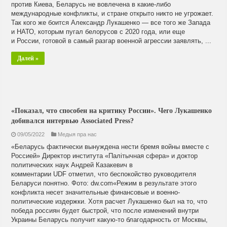
против Киева, Беларусь не вовлечена в какие-либо
международные конфликты, и стране открыто никто не угрожает.
Так кого же боится Александр Лукашенко — все того же Запада
и НАТО, которым пугал белорусов с 2020 года, или еще
и России, готовой в самый разгар военной агрессии заявлять, ...
Далей »
«Показал, что способен на критику России». Чего Лукашенко
добивался интервью Associated Press?
09/05/2022
Медыя пра нас
«Беларусь фактически вынуждена нести бремя войны вместе с
Россией» Директор института «Палітычная сфера» и доктор
политических наук Андрей Казакевич в
комментарии UDF отметил, что беспокойство руководителя
Беларуси понятно. Фото: dw.com«Режим в результате этого
конфликта несет значительные финансовые и военно-
политические издержки. Хотя расчет Лукашенко был на то, что
победа россиян будет быстрой, что после изменений внутри
Украины Беларусь получит какую-то благодарность от Москвы,