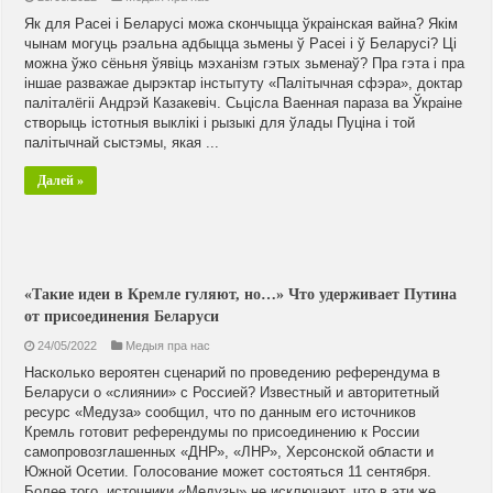
Як для Расеі і Беларусі можа скончыцца ўкраінская вайна? Якім
чынам могуць рэальна адбыцца зьмены ў Расеі і ў Беларусі? Ці
можна ўжо сёньня ўявіць мэханізм гэтых зьменаў? Пра гэта і пра
іншае разважае дырэктар інстытуту «Палітычная сфэра», доктар
паліталёгіі Андрэй Казакевіч. Сьцісла Ваенная параза ва Ўкраіне
створыць істотныя выклікі і рызыкі для ўлады Пуціна і той
палітычнай сыстэмы, якая ...
Далей »
«Такие идеи в Кремле гуляют, но…» Что удерживает Путина
от присоединения Беларуси
24/05/2022
Медыя пра нас
Насколько вероятен сценарий по проведению референдума в
Беларуси о «слиянии» с Россией? Известный и авторитетный
ресурс «Медуза» сообщил, что по данным его источников
Кремль готовит референдумы по присоединению к России
самопровозглашенных «ДНР», «ЛНР», Херсонской области и
Южной Осетии. Голосование может состояться 11 сентября.
Более того, источники «Медузы» не исключают, что в эти же