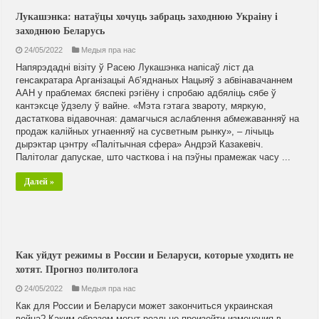
Лукашэнка: натаўцы хочуць забраць заходнюю Украіну і
заходнюю Беларусь
24/05/2022
Медыя пра нас
Напярэдадні візіту ў Расею Лукашэнка напісаў ліст да
генсакратара Арганізацыі Абʼяднаных Нацыяў з абвінавачаннем
ААН у праблемах бяспекі рэгіёну і спробаю адбяліць сябе ў
кантэксце ўдзелу ў вайне. «Мэта гэтага звароту, мяркую,
дастаткова відавочная: дамагчыся аслаблення абмежаванняў на
продаж калійных угнаенняў на сусветным рынку», – лічыць
дырэктар цэнтру «Палітычная сфера» Андрэй Казакевіч.
Палітолаг дапускае, што часткова і на пэўны прамежак часу ...
Далей »
Как уйдут режимы в России и Беларуси, которые уходить не
хотят. Прогноз политолога
24/05/2022
Медыя пра нас
Как для России и Беларуси может закончиться украинская
война? Каким образом могут реально произойти изменения в