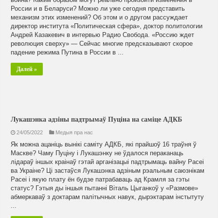
России и в Беларуси? Можно ли уже сегодня представить
механизм этих изменений? Об этом и о другом рассуждает
директор института «Политическая сфера», доктор политологии
Андрей Казакевич в интервью Радио Свобода. «Россию ждет
революция сверху» — Сейчас многие предсказывают скорое
падение режима Путина в России в ...
Далей »
Лукашэнка адзіны падтрымаў Пуціна на саміце АДКБ
24/05/2022
Медыя пра нас
Як можна ацаніць вынікі саміту АДКБ, які прайшоў 16 траўня ў
Маскве? Чаму Пуціну і Лукашэнку не ўдалося пераканаць
лідараў іншых краінаў гэтай арганізацыі падтрымаць вайну Расеі
ва Украіне? Ці застаўся Лукашэнка адзіным рэальным саюзнікам
Расеі і якую плату ён будзе патрабаваць ад Крамля за гэты
статус? Гэтыя ды іншыя пытанні Віталь Цыганкоў у «Размове»
абмеркаваў з доктарам палітычных навук, дырэктарам інстытуту
...