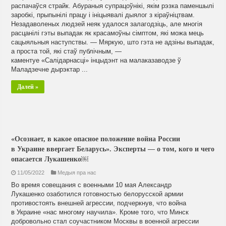
распачаўся страйк. Абураныя супрацоўнікі, якім рэзка паменшылі
заробкі, прыпынілі працу і ініцыявалі дыялог з кіраўніцтвам.
Незадаволеных людзей неяк удалося залагодзіць, але многія
расцанілі гэты выпадак як красамоўны сімптом, які можа мець
сацыяльныя наступствы. — Мяркую, што гэта не адзіны выпадак,
а проста той, які стаў публічным, —
каментуе «Салідарнасці» інцыдэнт на малаказаводзе ў
Маладзечне дырэктар ...
Далей »
«Осознает, в какое опасное положение война России
в Украине ввергает Беларусь». Эксперты — о том, кого и чего
опасается Лукашенко￼
11/05/2022
Медыя пра нас
Во время совещания с военными 10 мая Александр
Лукашенко озаботился готовностью белорусской армии
противостоять внешней агрессии, подчеркнув, что война
в Украине «нас многому научила». Кроме того, что Минск
добровольно стал соучастником Москвы в военной агрессии