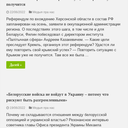
получится
22/06/2022
Медыя пра нас
Референдум по вхождению Херсонской области в состав РФ
запланирован на осень, заявили в оккупационной администрации
региона. О последствиях этого шага, в том числе и для
Беларуси, Филин побеседовал с директором института
«Палітычная сфера» Андреем Казакевичем. — Какие цели
преследует Кремль, организуя этот референдум? Удастся ли
ему повторить свой крымский успех? — Повторить ситуацию с
Крымом уже не получится. Там все же была ...
Далей »
«Белорусские войска не войдут в Украину – потому что
рискуют быть разгромленными»
19/06/2022
Медыя пра нас
Почему не складываются отношения между белорусской
оппозицией и украинской властью? Резонансное интервью
советника главы Офиса президента Украины Михаила