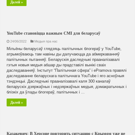
Далей »
YouTube становіцца важным СМІ для беларусаў
24/06/2022
Медыя пра нас
Мільёны беларусаў глядзяць палітычных блогераў у YouTube,
атрымоўваюць там навіны ды далучаюцца да абмеркаванняў
палітычных пытанняў. Беларускія даследчыкі прааналізавалі
гэтыя новыя медыя абшар ды прадставілі вынікі сваіх
даследаванняў. Інстытут “Палітычная сфера” і ePramova правялі
даследаванне беларускага палітычнага YouTube і яго асноўныя
тэндэнцыі. Даследчыкі прааналізавалі каля 300 каналаў
беларускіх дзяржаўных і недзяржаўных медыя, дэмакратычных і
блізкіх да ўлады блогераў, палітычных і ...
Далей »
Казакевич: В Херсоне повторить ситуацию с Крымом уже не