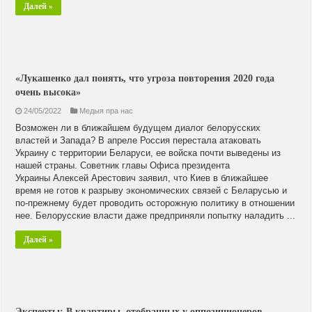
Далей »
«Лукашенко дал понять, что угроза повторения 2020 года
очень высока»
24/05/2022
Медыя пра нас
Возможен ли в ближайшем будущем диалог белорусских
властей и Запада? В апреле Россия перестала атаковать
Украину с территории Беларуси, ее войска почти выведены из
нашей страны. Советник главы Офиса президента
Украины Алексей Арестович заявил, что Киев в ближайшее
время не готов к разрыву экономических связей с Беларусью и
по-прежнему будет проводить осторожную политику в отношении
нее. Белорусские власти даже предприняли попытку наладить ...
Далей »
Эксперты: В квартиры, отобранных у оппозиционеров,