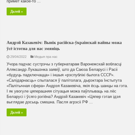
примет какое-то ...
Далей »
Андрэй Казакевіч: Вынік расійска-ўкраінскай вайны можа
ўсё істотна для нас змяніць
29/04/2022
Медыя пра нас
Учора падчас сустрэчы з губернатарам Варонежскай вобласці
Аляксандр Лукашэнка заявіў, што да Саюза Беларусі і Расіі
«будуць падключацца» і іншыя «рэспублікі былога СССР».
«Салідарнасць» спыталася ў палітолага, дырэктара Інстытута
«Палітычная сфера» Андрэя Казакевіча, якія ёсць шанцы на гэта.
І як увогуле цяперашняя сітуацыя можа паўплываць на лёс
Беларусі і ўсяго рэгіёна? Андрэй Казакевіч «Цяпер гэтая ідэя
выглядае досыць смешна. Пасля агрэсіі РФ ...
Далей »