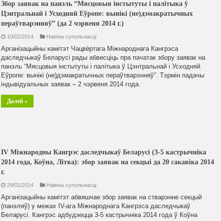
Збор заявак на панэль “Мясцовыя інстытуты і палітыка ў
Цэнтральнай і Усходняй Еўропе: вынікі (не)дэмакратычных
пераўтварэнняў” (да 2 чэрвеня 2014 г.)
10/02/2014
Навiны супольнасцi
Арганізацыйны камітэт Чацвёртага Міжнароднага Кангрэса
даследчыкаў Беларусі рады абвесціць пра пачатак збору заявак на
панэль “Мясцовыя інстытуты і палітыка ў Цэнтральнай і Усходняй
Еўропе: вынікі (не)дэмакратычных пераўтварэнняў”. Тэрмін падачы
індывідуальных заявак – 2 чэрвеня 2014 года.
Далей »
IV Міжнародны Кангрэс даследчыкаў Беларусі (3-5 кастрычніка
2014 года, Коўна, Літва): збор заявак на секцыі да 20 сакавіка 2014
г.
29/01/2014
Навiны супольнасцi
Арганізацыйны камітэт абвяшчае збор заявак на стварэнне секцый
(панэляў) у межах IV-ага Міжнароднага Кангрэса даследчыкаў
Беларусі. Кангрэс адбудзецца 3-5 кастрычніка 2014 года ў Коўна