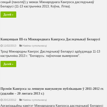
секцый (панэляў) у межах Міжнароднага Кангрэса даследчыкаў
Беларусі (11-13 кастрычніка 2013; Коўна, Літва).
Далей »
Канцэпцыя III-га Міжнароднага Кангрэса Даследчыкаў Беларусі
11/02/2013
Навiны супольнасцi
Трэці Міжнародны Кангрэс Даследчыкаў Беларусі адбудзецца 11-13
кастрычніка 2013 г. "Беларусь: паўночнае вымярэнне".
Далей »
Прэмія Кангрэса за лепшую навуковую публікацыю ў 2011-2012 гг.
(дэдлайн – 20 лютага 2013 г.)
20/12/2012
Навiны супольнасцi
Арганізацыйны камітэт Міжнароднага Кангрэса даследчыкаў Беларусі