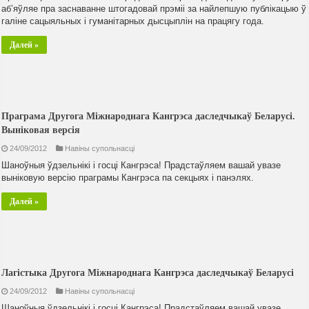
аб’яўляе пра заснаванне штогадовай прэміі за найлепшую публікацыю ў
галіне сацыяльных і гуманітарных дысцыплін на працягу года.
Далей »
Праграма Другога Міжнароднага Кангрэса даследчыкаў Беларусі.
Выніковая версія
24/09/2012
Навiны супольнасцi
Шаноўныя ўдзельнікі і госці Кангрэса! Прадстаўляем вашай увазе
выніковую версію праграмы Кангрэса па секцыях і панэлях.
Далей »
Лагістыка Другога Міжнароднага Кангрэса даследчыкаў Беларусі
24/09/2012
Навiны супольнасцi
Шаноўныя ўдзельнікі і госці Кангрэса! Прадстаўляем вашай увазе