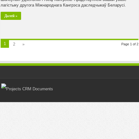
лагістыку другога Міжнароднага Кангрэса даследчыкаў Беларусі.
Далей »
1
2
»
Page 1 of 2