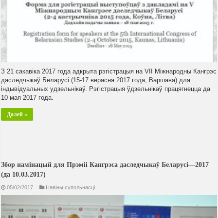
З 21 сакавіка 2017 года адкрыта рэгістрацыя на VIІ Міжнародны Кангрэс
даследчыкаў Беларусі (15-17 верасня 2017 года, Варшава) для
індывідуальных удзельнікаў. Рэгістрацыя ўдзельнікаў працягнецца да
10 мая 2017 года.
Далей »
Збор намінацый для Прэміі Кангрэса даследчыкаў Беларусі—2017
(да 10.03.2017)
05/02/2017
Навiны супольнасцi