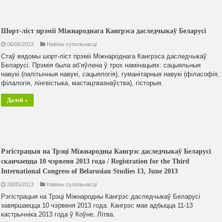
Шорт-ліст прэміі Міжнароднага Кангрэса даследчыкаў Беларусі
06/06/2013
Навiны супольнасцi
Стаў вядомы шорт-ліст прэміі Міжнароднага Кангрэса даследчыкаў
Беларусі. Прэмія была аб’яўлена ў трох намінацыях: сацыяльныя
навукі (палітычныя навукі, сацыялогія), гуманітарныя навукі (філасофія,
філалогія, лінгвістыка, мастацтвазнаўства), гісторыя.
Далей »
Рэгістрацыя на Трэці Міжнародны Кангрэс даследчыкаў Беларусі
сканчаецца 10 чэрвеня 2013 года / Registration for the Third
International Congress of Belarusian Studies 13, June 2013
28/05/2013
Навiны супольнасцi
Рэгістрацыя на Трэці Міжнародны Кангрэс даследчыкаў Беларусі
завяршаецца 10 чэрвеня 2013 года. Кангрэс мае адбыцца 11-13
кастрычніка 2013 года ў Коўне, Літва.