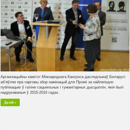
Арганізацыйны камітэт Міжнароднага Кангрэса даследчыкаў Беларусі
аб’яўляе пра чарговы збор намінацый для Прэміі за найлепшую
публікацыю ў галіне сацыяльных і гуманітарных дысцыплін, якія былі
надрукаваныя ў 2015-2016 гадах.
Далей »