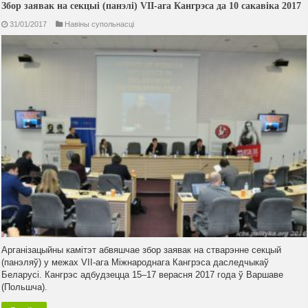
Збор заявак на секцыі (панэлі) VII-ага Кангрэса да 10 сакавіка 2017
31/01/2017
Навiны супольнасцi
Арганізацыйны камітэт абвяшчае збор заявак на стварэнне секцый
(панэляў) у межах VII-ага Міжнароднага Кангрэса даследчыкаў
Беларусі. Кангрэс адбудзецца 15–17 верасня 2017 года ў Варшаве
(Польшча).