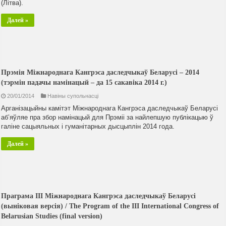
(Літва).
Далей »
Прэмія Міжнароднага Кангрэса даследчыкаў Беларусі – 2014
(тэрмін падачы намінацый – да 15 сакавіка 2014 г.)
20/01/2014
Навiны супольнасцi
Арганізацыйны камітэт Міжнароднага Кангрэса даследчыкаў Беларусі
аб’яўляе пра збор намінацый для Прэміі за найлепшую публікацыю ў
галіне сацыяльных і гуманітарных дысцыплін 2014 года.
Далей »
Праграма ІІІ Міжнароднага Кангрэса даследчыкаў Беларусі
(выніковая версія) / The Program of the III International Congress of
Belarusian Studies (final version)