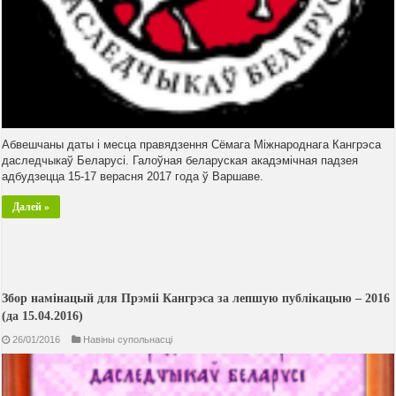
Абвешчаны даты і месца правядзення Сёмага Міжнароднага Кангрэса
даследчыкаў Беларусі. Галоўная беларуская акадэмічная падзея
адбудзецца 15-17 верасня 2017 года ў Варшаве.
Далей »
Збор намінацый для Прэміі Кангрэса за лепшую публікацыю – 2016
(да 15.04.2016)
26/01/2016
Навiны супольнасцi