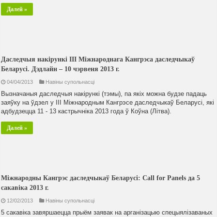
Далей »
Даследчыя накірункі III Міжнароднага Кангрэса даследчыкаў
Беларусі. Дэдлайн – 10 чэрвеня 2013 г.
04/04/2013
Навiны супольнасцi
Вызначаныя даследчыя накірункі (тэмы), па якіх можна будзе падаць
заяўку на ўдзел у III Міжнародным Кангрэсе даследчыкаў Беларусі, які
адбудзецца 11 - 13 кастрычніка 2013 года ў Коўна (Літва).
Далей »
Міжнародны Кангрэс даследчыкаў Беларусі: Call for Panels да 5
сакавіка 2013 г.
12/02/2013
Навiны супольнасцi
5 сакавіка завяршаецца прыём заявак на арганізацыю спецыялізаваных