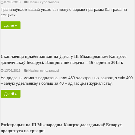
07/10/2013
Навiны супольнасцi
Прапаноўваем вашай увазе выніковую версію праграмы Кангрэса па
секцыях.
Далей »
Сканчаецца прыём заявак на ўдзел у III Міжнародным Кангрэсе
даследчыкаў Беларусі. Завяршэнне падачы – 16 чэрвеня 2013 г.
13/06/2013
Навiны супольнасцi
На дадзены момант пададзена каля 450 электронных заявак, з якіх 400
– заяўкі удзельнікаў і больш за 40 – ад гасцей і журналістаў.
Далей »
Рэгістрацыя на ІІІ Міжнародны Кангрэс даследчыкаў Беларусі
працягнута на тры дні