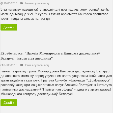
10/06/2013
Навiны супольнасцi
З-за наплыву наведнікаў у апошнія дні пры падачы электроннай заяўкі
маглі адбывацца збоі. У сувязі з гэтым аргкамітэт Кангрэса працягвае
тэрмін падачы заявак на тры дні.
Далей »
Еўрабеларусь: “Прэмія Міжнароднага Кангрэса даследчыкаў
Беларусі: інтрыга да апошняга”
07/06/2013
Навiны супольнасцi
Імёны лаўрэатаў прэміі Міжнароднага Кангрэса даследчыкаў Беларусі
да апошняга моманту перад уручэннем застануцца таямніцай нават для
арганізацыйнага камітэту. Пра гэта Службе інфармацыі “ЕўраБеларусі”
распавёў кандыдат сацыялагічных навук Аляксей Ластоўскі з Інстытута
палітычных даследванняў “Палітычная сфера” – аднаго з арганізатараў
Міжнароднага кангрэсу даследчыкаў Беларусі.
Далей »