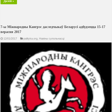
Далей »
7-ы Міжнародны Кангрэс даследчыкаў Беларусі адбудзецца 15-17
верасня 2017
12/01/2017
palityka.org
,
Навiны супольнасцi