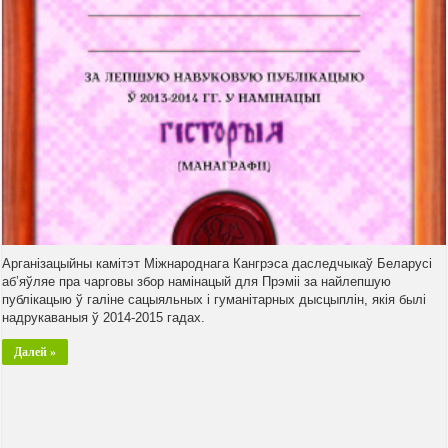
Арганізацыйны камітэт Міжнароднага Кангрэса даследчыкаў Беларусі
аб’яўляе пра чарговы збор намінацый для Прэміі за найлепшую
публікацыю ў галіне сацыяльных і гуманітарных дысцыплін, якія былі
надрукаваныя ў 2014-2015 гадах.
Далей »