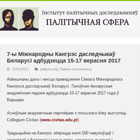
7-ы Міжнародны Кангрэс даследчыкаў
Беларусі адбудзецца 15-17 верасня 2017
12/01/2017
palityka.org
,
Навiны супольнасцi
Абвешчаны даты і месца правядзення Сёмага Міжнароднага
Кангрэса даследчыкаў Беларусі. Галоўная беларуская
акадэмічная падзея адбудзецца 15-17 верасня 2017 года ў
Варшаве.
Асноўным акадэмічным партнёрам з польскага боку выступіць
Collegium Civitas (
www.civitas.edu.pl
)
Традыцыйна на Кангрэс збярэцца каля 500 навукоўцаў і
экспертаў з Беларусі і іншых краін, чакаюцца дыскусіі і