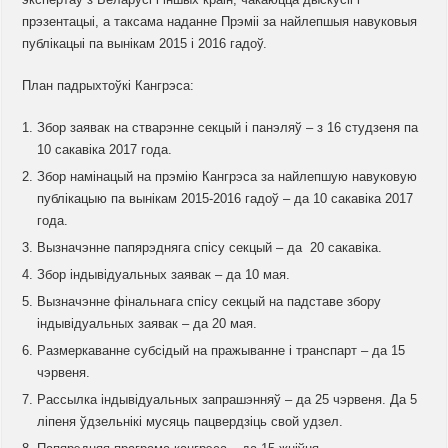
прэзентацыі, а таксама наданне Прэміі за найлепшыя навуковыя
публікацыі па вынікам 2015 і 2016 гадоў.
План падрыхтоўкі Кангрэса:
Збор заявак на стварэнне секцый і панэляў – з 16 студзеня па
10 сакавіка 2017 года.
Збор намінацый на прэмію Кангрэса за найлепшую навуковую
публікацыю па вынікам 2015-2016 гадоў – да 10 сакавіка 2017
года.
Вызначэнне папярэдняга спісу секцый – да 20 сакавіка.
Збор індывідуальных заявак – да 10 мая.
Вызначэнне фінальнага спісу секцый на падставе збору
індывідуальных заявак – да 20 мая.
Размеркаванне субсідый на пражыванне і транспарт – да 15
чэрвеня.
Рассылка індывідуальных запрашэнняў – да 25 чэрвеня. Да 5
ліпеня ўдзельнікі мусяць пацвердзіць свой удзел.