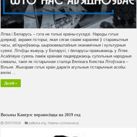
Літва і Беларусь – гэта не толькі краіны-суседзі. Народы гэтых
дзяржаў, акрамя гісторыі, якая сягае сваімі каранямі ў старажытныя
часы, аб’ядноўваюць шырокамаштабныя эканамічныя і культурныя
сувязі. Літоўцы жывуць у Беларусі, і беларусы пражываюць у Літве.
Асаблівую сувязь паміж краінамі пацвярджаюць супольныя народныя
сімвалы, такія як гістарычная сталіца Вялікага Княства Літоўскага –
Вільня. Жыхарам гэтых краін дарагія агульныя гістарычныя асобы:
вялікі ...
Далей »
Восьмы Кангрэс пераносіцца на 2019 год
25/07/2018
palityka.org
,
Навiны супольнасцi