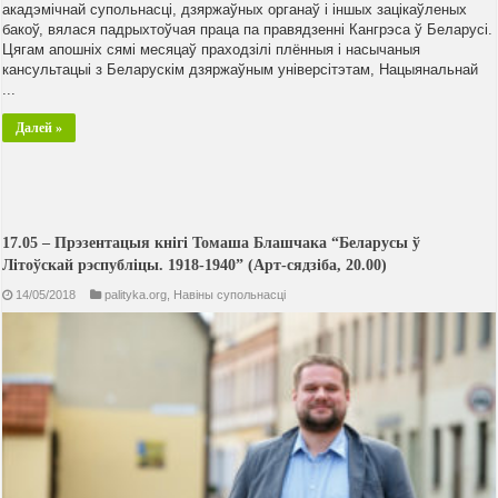
акадэмічнай супольнасці, дзяржаўных органаў і іншых зацікаўленых
бакоў, вялася падрыхтоўчая праца па правядзенні Кангрэса ў Беларусі.
Цягам апошніх сямі месяцаў праходзілі плённыя і насычаныя
кансультацыі з Беларускім дзяржаўным універсітэтам, Нацыянальнай
...
Далей »
17.05 – Прэзентацыя кнігі Томаша Блашчака “Беларусы ў
Літоўскай рэспубліцы. 1918-1940” (Арт-сядзіба, 20.00)
14/05/2018
palityka.org
,
Навiны супольнасцi