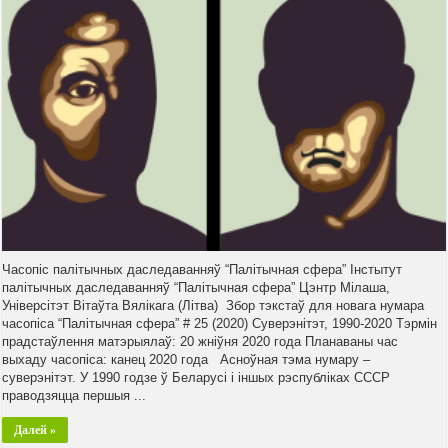
Часопіс палітычных даследаванняў “Палітычная сфера” Інстытут
палітычных даследаванняў “Палітычная сфера” Цэнтр Мілаша,
Універсітэт Вітаўта Вялікага (Літва) Збор тэкстаў для новага нумара
часопіса “Палітычная сфера” # 25 (2020) Суверэнітэт, 1990-2020 Тэрмін
прадстаўлення матэрыялаў: 20 жніўня 2020 года Планаваны час
выхаду часопіса: канец 2020 года Асноўная тэма нумару –
суверэнітэт. У 1990 годзе ў Беларусі і іншых рэспубліках СССР
праводзяцца першыя ...
Далей »