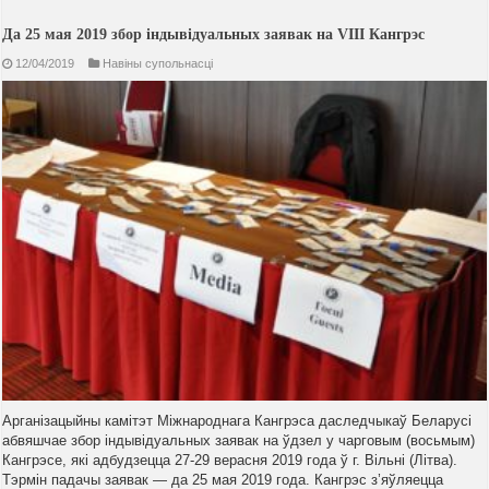
Да 25 мая 2019 збор індывідуальных заявак на VIII Кангрэс
12/04/2019
Навiны супольнасцi
Арганізацыйны камітэт Міжнароднага Кангрэса даследчыкаў Беларусі
абвяшчае збор індывідуальных заявак на ўдзел у чарговым (восьмым)
Кангрэсе, які адбудзецца 27-29 верасня 2019 года ў г. Вільні (Літва).
Тэрмін падачы заявак — да 25 мая 2019 года. Кангрэс з’яўляецца