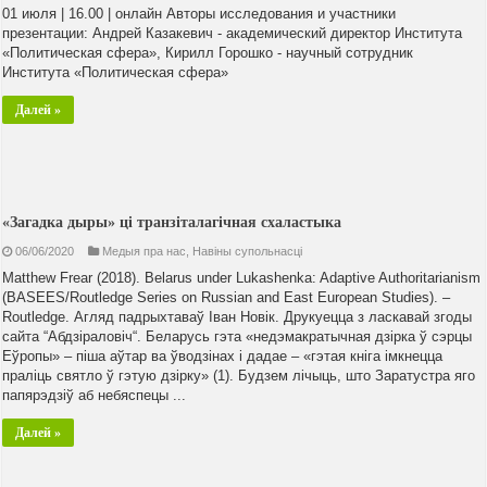
01 июля | 16.00 | онлайн Авторы исследования и участники
презентации: Андрей Казакевич - академический директор Института
«Политическая сфера», Кирилл Горошко - научный сотрудник
Института «Политическая сфера»
Далей »
«Загадка дыры» ці транзіталагічная схаластыка
06/06/2020
Медыя пра нас
,
Навiны супольнасцi
Matthew Frear (2018). Belarus under Lukashenka: Adaptive Authoritarianism
(BASEES/Routledge Series on Russian and East European Studies). –
Routledge. Агляд падрыхтаваў Іван Новік. Друкуецца з ласкавай згоды
сайта “Абдзіраловіч“. Беларусь гэта «недэмакратычная дзірка ў сэрцы
Еўропы» – піша аўтар ва ўводзінах і дадае – «гэтая кніга імкнецца
праліць святло ў гэтую дзірку» (1). Будзем лічыць, што Заратустра яго
папярэдзіў аб небяспецы ...
Далей »