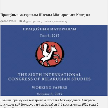
Працоўныя матэрыялы Шостага Міжнароднага Кангрэса
07/09/2017
Медыя пра нас
,
Навiны супольнасцi
Выйшлі працоўныя матэрыялы Шостага Міжнароднага Кангрэса
даследчыкаў Беларусі, які адбываўся 7-9 кастрычніка 2016 года ў