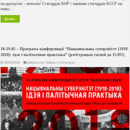
на дыскусію – вольны! Стагоддзе БНР і чаканае стагоддзе БССР на
новы ...
Далей »
18-19.05 – Праграма канферэнцыі “Нацыянальны суверэнітэт (1918-
2018): ідэя і палітычная практыка” (рэгістрацыя гасцей да 15.05!)
30/04/2018
palityka.org
,
Навiны супольнасцi