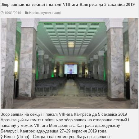
Збор заявак на секцыі і панэлі VIII-ага Кангрэса да 5 сакавіка 2019
10/01/2019
Навiны супольнасцi
Збор заявак на секцыі і панэлі VIII-ага Кангрэса да 5 сакавіка 2019
Арганізацыйны камітэт абвяшчае збор заявак на стварэнне секцый і
панэляў у межах VIII-ага Міжнароднага Кангрэса даследчыкаў
Беларусі. Кангрэс адбудзецца 27–29 верасня 2019 года
ў Вільні (Літва). Секцыі і панэлі могуць быць прысвечаны