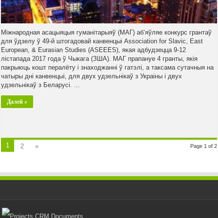
Міжнародная асацыяцыя гуманітарыяў (МАГ) аб’яўляе конкурс грантаў
для ўдзелу ў 49-й штогадовай канвенцыі Association for Slavic, East
European, & Eurasian Studies (ASEEES), якая адбудзецца 9-12
лістапада 2017 года ў Чыкага (ЗША). МАГ прапануе 4 гранты, якія
пакрыюць кошт пералёту і знаходжанні ў гатэлі, а таксама сутачныя на
чатыры дні канвенцыі, для двух удзельнікаў з Украіны і двух
удзельнікаў з Беларусі. ...
Далей »
1
2
»
Page 1 of 2