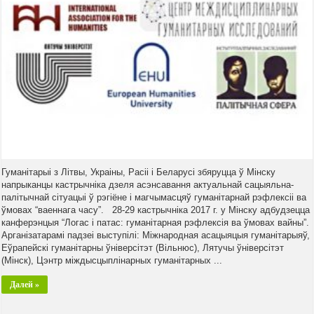
Гуманітарыі з Літвы, Украіны, Расіі і Беларусі збяруцца ў Мінску
напрыканцы кастрычніка дзеля асэнсавання актуальнай сацыяльна-
палітычнай сітуацыі ў рэгіёне і магчымасцяў гуманітарнай рэфлексіі ва
ўмовах “ваеннага часу”. 28-29 кастрычніка 2017 г. у Мінску адбудзецца
канферэнцыя “Логас і патас: гуманітарная рэфлексія ва ўмовах вайны”.
Арганізатарамі падзеі выступілі: Міжнародная асацыяцыя гуманітарыяў,
Еўрапейскі гуманітарны ўніверсітэт (Вільнюс), Лятучы ўніверсітэт
(Мінск), Цэнтр міждысцыплінарных гуманітарных ...
Далей »