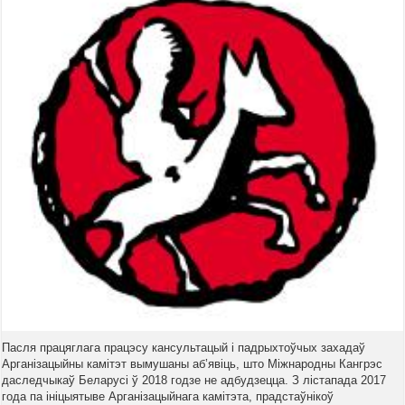
Пасля працяглага працэсу кансультацый і падрыхтоўчых захадаў
Арганізацыйны камітэт вымушаны аб’явіць, што Міжнародны Кангрэс
даследчыкаў Беларусі ў 2018 годзе не адбудзецца. З лістапада 2017
года па ініцыятыве Арганізацыйнага камітэта, прадстаўнікоў