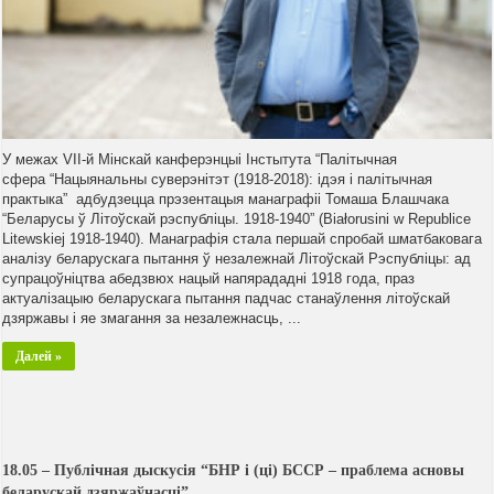
У межах VІI-й Мінскай канферэнцыі Інстытута “Палітычная
сфера “Нацыянальны суверэнітэт (1918-2018): ідэя і палітычная
практыка” адбудзецца прэзентацыя манаграфіі Томаша Блашчака
“Беларусы ў Літоўскай рэспубліцы. 1918-1940” (Białorusini w Republice
Litewskiej 1918-1940). Манаграфія стала першай спробай шматбаковага
аналізу беларускага пытання ў незалежнай Літоўскай Рэспубліцы: ад
супрацоўніцтва абедзвюх нацый напярададні 1918 года, праз
актуалізацыю беларускага пытання падчас станаўлення літоўскай
дзяржавы і яе змагання за незалежнасць, ...
Далей »
18.05 – Публічная дыскусія “БНР і (ці) БССР – праблема асновы
беларускай дзяржаўнасці”