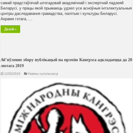
самай прадстаўнічай штогадовай акадэмічнай і экспертнай падзеяй
Беларусі, у працы якой прымаюць удзел усе асноўныя інтэлектуальныя
цэнтры даследавання грамадства, палітыкі і культуры Беларусі.
Акрамя гэтага, ...
Далей »
Аб’яўленне збору публікацый на прэмію Кангрэса адкладаецца да 20
лютага 2019
12/02/2019
Навiны супольнасцi