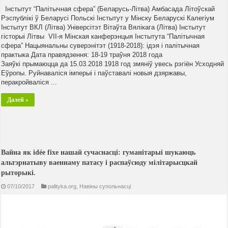
Інстытут “Палітычная сфера” (Беларусь-Літва) Амбасада Літоўскай
Рэспублікі ў Беларусі Польскі Інстытут у Мінску Беларускі Калегіум
Інстытут ВКЛ (Літва) Універсітэт Вітаўта Вялікага (Літва) Інстытут
гісторыі Літвы VІI-я Мінская канферэнцыя Інстытута “Палітычная
сфера” Нацыянальны суверэнітэт (1918-2018): ідэя і палітычная
практыка Дата правядзення: 18-19 траўня 2018 года
Заяўкі прымаюцца да 15.03.2018 1918 год змяніў увесь рэгіён Усходняй
Еўропы. Руйнаваліся імперыі і паўставалі новыя дзяржавы,
перакройваліся ...
Далей »
Вайна як idée fixe нашай сучаснасці: гуманітарыі шукаюць
альтэрнатыву ваеннаму патасу і распаўсюду мілітарысцкай
рыторыкі.
07/10/2017
palityka.org
,
Навiны супольнасцi