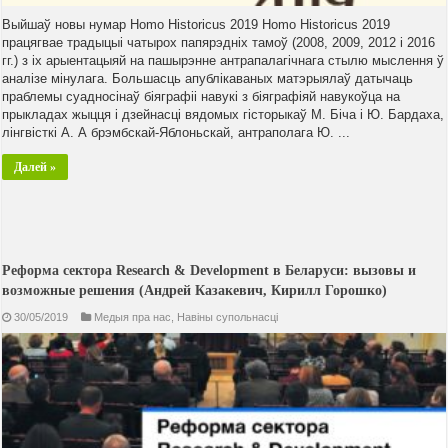
Выйшаў новы нумар Homo Historicus 2019 Homo Historicus 2019
працягвае традыцыі чатырох папярэдніх тамоў (2008, 2009, 2012 і 2016
гг.) з іх арыентацыяй на пашырэнне антрапалагічнага стылю мыслення ў
аналізе мінулага. Большасць апублікаваных матэрыялаў датычаць
праблемы суадносінаў біяграфіі навукі з біяграфіяй навукоўца на
прыкладах жыцця і дзейнасці вядомых гісторыкаў М. Біча і Ю. Бардаха,
лінгвісткі А. А брэмбскай-Яблоньскай, антраполага Ю. ...
Далей »
Реформа сектора Research & Development в Беларуси: вызовы и
возможные решения (Андрей Казакевич, Кирилл Горошко)
30/05/2019
Медыя пра нас
,
Навiны супольнасцi