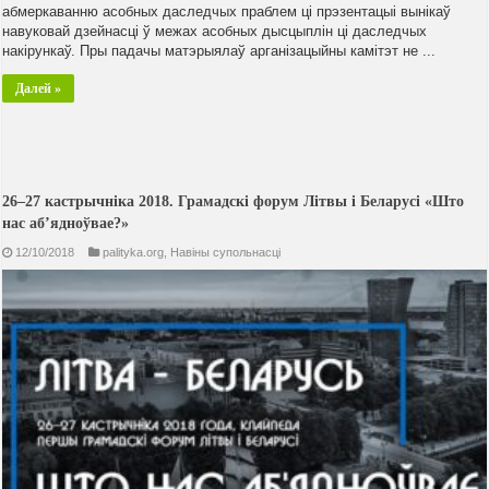
абмеркаванню асобных даследчых праблем ці прэзентацыі вынікаў
навуковай дзейнасці ў межах асобных дысцыплін ці даследчых
накірункаў. Пры падачы матэрыялаў арганізацыйны камітэт не ...
Далей »
26–27 кастрычніка 2018. Грамадскі форум Літвы і Беларусі «Што
нас аб’ядноўвае?»
12/10/2018
palityka.org
,
Навiны супольнасцi