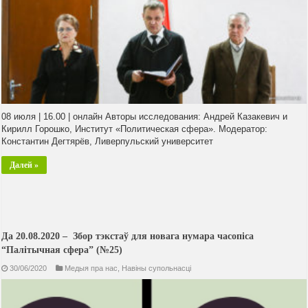
08 июля | 16.00 | онлайн Авторы исследования: Андрей Казакевич и
Кирилл Горошко, Институт «Политическая сфера». Модератор:
Константин Дегтярёв, Ливерпульский университет
Далей »
Да 20.08.2020 – Збор тэкстаў для новага нумара часопіса
“Палітычная сфера” (№25)
30/06/2020
Медыя пра нас
,
Навiны супольнасцi