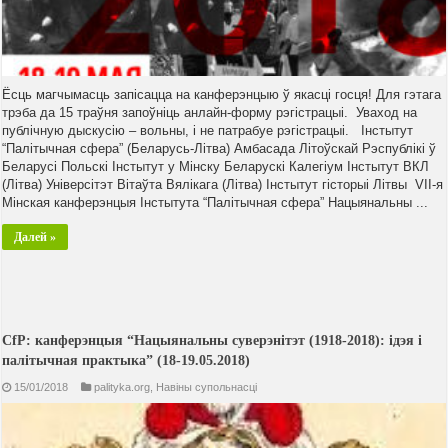
Ёсць магчымасць запісацца на канферэнцыю ў якасці госця! Для гэтага
трэба да 15 траўня запоўніць анлайн-форму рэгістрацыі. Уваход на
публічную дыскусію – вольны, і не патрабуе рэгістрацыі. Інстытут
“Палітычная сфера” (Беларусь-Літва) Амбасада Літоўскай Рэспублікі ў
Беларусі Польскі Інстытут у Мінску Беларускі Калегіум Інстытут ВКЛ
(Літва) Універсітэт Вітаўта Вялікага (Літва) Інстытут гісторыі Літвы VІI-я
Мінская канферэнцыя Інстытута “Палітычная сфера” Нацыянальны ...
Далей »
CfP: канферэнцыя “Нацыянальны суверэнітэт (1918-2018): ідэя і
палітычная практыка” (18-19.05.2018)
15/01/2018
palityka.org
,
Навiны супольнасцi