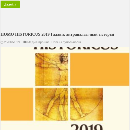
Далей »
HOMO HISTORICUS 2019 Гадавiк антрапалагічнай гісторыі
25/06/2019
Медыя пра нас
,
Навiны супольнасцi