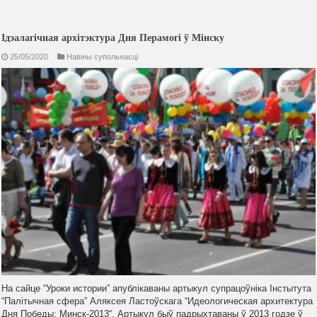
Ідэалагічная архітэктура Дня Перамогі ў Мінску
25/05/2020
Навiны супольнасцi
На сайце “Уроки истории” апублікаваны артыкул супрацоўніка Інстытута
“Палітычная сфера” Аляксея Ластоўскага “Идеологическая архитектура
Дня Победы: Минск-2013“. Артыкул быў падрыхтаваны ў 2013 годзе ў