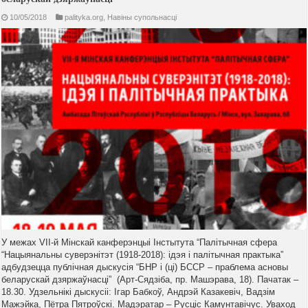
10/05/2018
palityka.org
,
Навiны супольнасцi
У межах VІI-й Мінскай канферэнцыі Інстытута “Палітычная сфера
“Нацыянальны суверэнітэт (1918-2018): ідэя і палітычная практыка”
адбудзецца публічная дыскусія “БНР і (ці) БССР – праблема асновы
беларускай дзяржаўнасці” (Арт-Сядзіба, пр. Машэрава, 18). Пачатак –
18.30. Удзельнікі дыскусіі: Ігар Бабкоў, Андрэй Казакевіч, Вадзім
Мажэйка, Пётра Пятроўскі. Мадэратар – Русціс Камунтавічус. Уваход