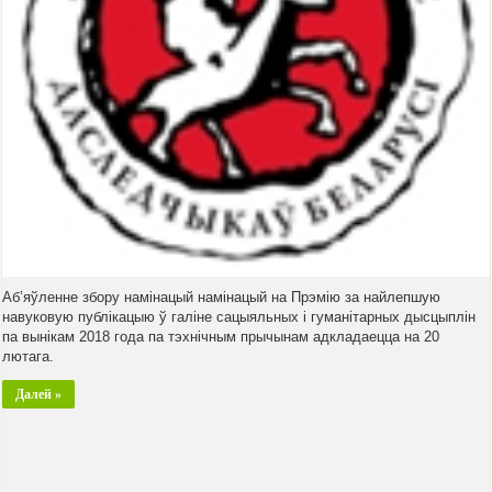
Аб’яўленне збору намінацый намінацый на Прэмію за найлепшую
навуковую публікацыю ў галіне сацыяльных і гуманітарных дысцыплін
па вынікам 2018 года па тэхнічным прычынам адкладаецца на 20
лютага.
Далей »