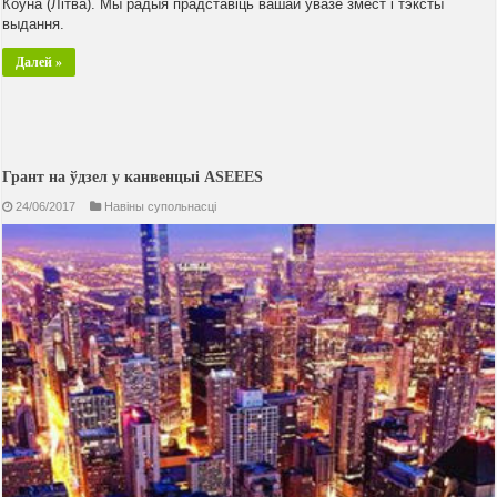
Коўна (Літва). Мы радыя прадставіць вашай увазе змест і тэксты
выдання.
Далей »
Грант на ўдзел у канвенцыі ASEEES
24/06/2017
Навiны супольнасцi