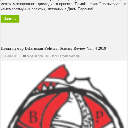
межах міжнароднага даследчага праекта “Помнік і свята” па вывучэнню
камемаратыўных практык, звязаных з Днём Перамогі.
Далей »
Новы нумар Belarusian Political Science Review Vol. 4 2019
30/06/2019
Медыя пра нас
,
Навiны супольнасцi