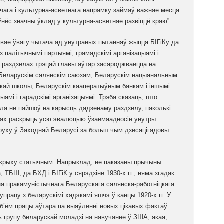
арчага і культурна-асветнага напрамку займаў важнае месца
ўнёс значны ўклад у культурна-асветнае развіццё краю”.
чвае ўвагу чытача ад унутраных пытанняў жыцця БІГіКу да
з палітычнымі партыямі, грамадскімі арганізацыямі і
 раздзелах трэцяй главы аўтар засяроджваецца на
 Беларускім сялянскім саюзам, Беларускім нацыянальным
скай школы, Беларускім кааператыўным банкам і іншымі
тыямі і гарадскімі арганізацыямі. Трэба сказаць, што
ла не пайшоў на карысць дадзенаму раздзелу, паколькі
нках раскрыць усю эвалюцыю ўзаемаадносін унутры
руху ў Заходняй Беларусі за больш чым дзесяцігадовы
 крыху статычным. Напрыклад, не паказаны прычыны
ТБШ, да БХД і БІГіК у сярэдзіне 1930-х гг., няма згадак
а пракамуністычнага Беларускага сялянска-работніцкага
працу з беларускімі хадэкамі яшчэ ў канцы 1920-х гг. У
аб’ём працы аўтара па выяўленні новых цікавых фактаў
ь групу беларускай моладзі на навучанне ў ЗША, якая,