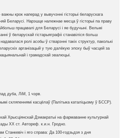
 важны крок наперад у вывучэнні гісторыі беларускага
яй Беларусі. Нарэшце належнае месца ў гісторыі па праву
найбольш працавалі для Беларусі і яе будучыні. Вельмі
анні ў беларускай гістарыяграфіі станавіліся больш
надавалася ролі асобы ў стварэнні такіх структур, паколькі
еларускіх арганізацый у тую далёкую эпоху быў часцей за
 нацыянальнай і грамадскай эвалюцыі.
пад дуба, ЛіМ, 1 чэрв.
чнымі скляпеннямі касцёлаў (Палітыка каталіцызму ў БССР).
скай Хрысціянскай Дэмакратыі на фармаванне культурнай
гады ХХ ст. Автореф. к.и.н. Гродно.
м Станкевіч і яго справа: Да 100-годзьдзя з дня