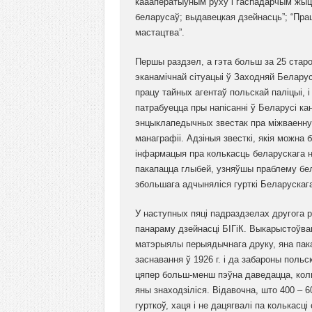
каааператыўным руху і гаспадарчым жыцц
беларусаў; выдавецкая дзейнасць”; “Прац
мастацтва”.
Першы раздзел, а гэта больш за 25 стар
эканамічнай сітуацыі ў Заходняй Беларусі.
працу тайных агентаў польскай паліцыі, 
патрабуецца пры напісанні ў Беларусі к
энцыклапедычных звестак пра міжваенну
манаграфіі. Адзіныя звесткі, якія можна 
інфармацыя пра колькасць беларускага н
пакапацца глыбей, узняўшы праблему бела
збольшага адчыняліся гурткі Беларускага 
У наступных пяці падраздзелах другога 
панараму дзейнасці БІГіК. Выкарыстоўв
матэрыялы перыядычнага друку, яна паказ
заснавання ў 1926 г. і да забароны польс
цяпер больш-менш пэўна даведацца, кольк
яны знаходзіліся. Відавочна, што 400 – 6
гурткоў, хаця і не дацягвалі па колькасц