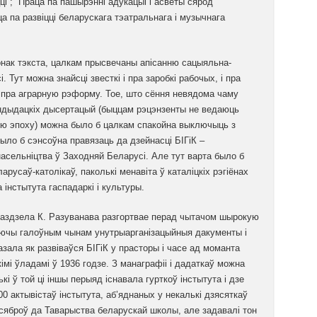
і”; “Праца па пашырэнні адукацыі і асветы сярод
а па развіцці беларускага тэатральнага і музычнага
онак тэкста, цалкам прысвечаны апісанню сацыяльна-
 Тут можна знайсці звесткі і пра заробкі рабочых, і пра
і пра аграрную рэформу. Тое, што сёння невядома чаму
андыдацкіх дысертацый (быццам рэцэнзенты не ведаюць
ю эпоху) можна было б цалкам спакойна выключыць з
было б сэнсоўна правязаць да дзейнасці БІГіК –
асельніцтва ў Заходняй Беларусі. Але тут варта было б
русаў-католікаў, паколькі менавіта ў каталіцкіх рэгіёнах
інстытута гаспадаркі і культуры.
раздзела К. Разуванава разгортвае перад чытачом шырокую
аючы галоўным чынам унутрыарганізацыйныя дакументы і
ала як развіваўся БІГіК у прасторы і часе ад моманта
кімі ўладамі ў 1936 годзе. З манаграфіі і дадаткаў можна
і ў той ці іншы перыяд існавала гурткоў інстытута і дзе
00 актывістаў інстытута, аб’яднаных у некалькі дзясяткаў
і сяброў да Таварыства беларускай школы, але задавалі тон