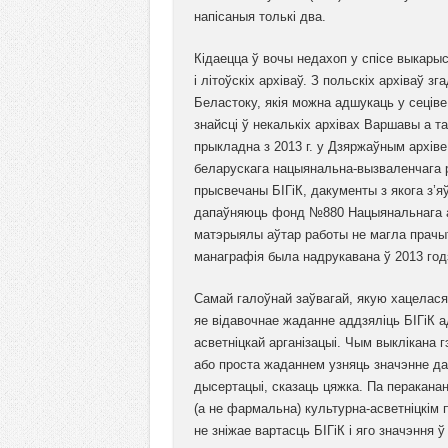
напісаныя толькі два.
Кідаецца ў вочы недахоп у спісе выкарыс
і літоўскіх архіваў. З польскіх архіваў 
Беластоку, якія можна адшукаць у сеціве
знайсці ў некалькіх архівах Варшавы а т
прыкладна з 2013 г. у Дзяржаўным архів
беларускага нацыянальна-вызваленчага р
прысвечаны БІГіК, дакументы з якога з’я
дапаўняюць фонд №880 Нацыянальнага ар
матэрыялы аўтар работы не магла прачыт
манаграфія была надрукавана ў 2013 год
Самай галоўнай заўвагай, якую хацелася 
яе відавочнае жаданне аддзяліць БІГіК 
асветніцкай арганізацыі. Чым выклікана 
або проста жаданнем узняць значэнне д
дысертацыі, сказаць цяжка. Па пераканан
(а не фармальна) культурна-асветніцкім
не зніжае вартасць БІГіК і яго значэння