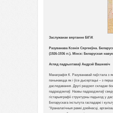
Заслужанае вяртанне БІГіК
Разуванава Ксенія Сяргееўна. Беларуск
(1926-1936 гг.). Мінск: Беларуская навука
Агляд падрыхтаваў Андрэй Вашкевіч
Манаграфія К. Разуванавай паўстала з яе
пачынаецца як і ўсе дысертацыі – з перш
даследавання. Другі раздзел складае бол
падраздзелаў. Назвы падраздзелаў свед
гістарыяграфіі структурны падыход у дас
Беларускага інстытута гаспадаркі і культ
“Храналагічныя рамкі дзейнасці, арганіза