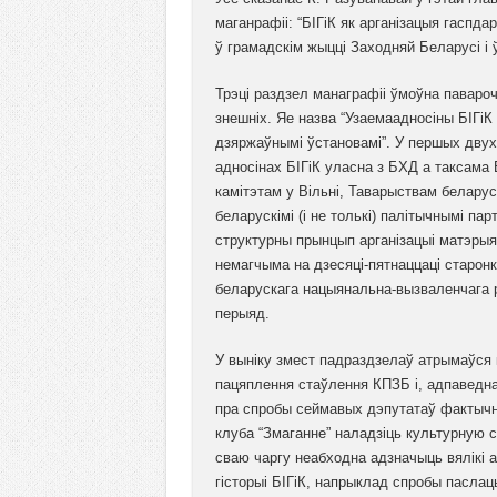
маганрафіі: “БІГіК як арганізацыя гаспд
ў грамадскім жыцці Заходняй Беларусі і 
Трэці раздзел манаграфіі ўмоўна паваро
знешніх. Яе назва “Узаемаадносіны БІГіК 
дзяржаўнымі ўстановамі”. У першых двух
адносінах БІГіК уласна з БХД а таксама
камітэтам у Вільні, Таварыствам белару
беларускімі (і не толькі) палітычнымі пар
структурны прынцып арганізацыі матэрыя
немагчыма на дзесяці-пятнаццаці старо
беларускага нацыянальна-вызваленчага 
перыяд.
У выніку змест падраздзелаў атрымаўся
пацяплення стаўлення КПЗБ і, адпаведна, 
пра спробы сеймавых дэпутатаў фактычн
клуба “Змаганне” наладзіць культурную су
сваю чаргу неабходна адзначыць вялікі 
гісторыі БІГіК, напрыклад спробы паслац