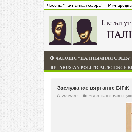
Часопіс “Палітычная сфера”
Міжнародны 
ЧАСОПІС “ПАЛІТЫЧНАЯ СФЕРА”
BELARUSIAN POLITICAL SCIENCE 
Заслужанае вяртанне БІГіК
25/05/2017
Медыя пра нас
,
Навiны супо