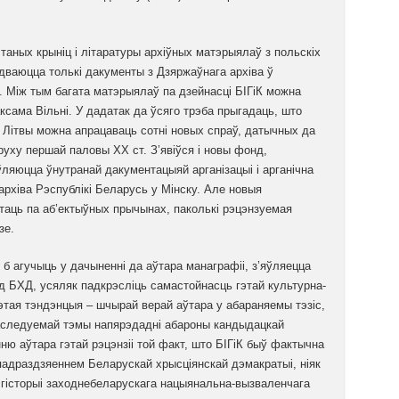
таных крыніц і літаратуры архіўных матэрыялаў з польскіх
згадваюцца толькі дакументы з Дзяржаўнага архіва ў
. Між тым багата матэрыялаў па дзейнасці БІГіК можна
аксама Вільні. У дадатак да ўсяго трэба прыгадаць, што
е Літвы можна апрацаваць сотні новых спраў, датычных да
уху першай паловы ХХ ст. З’явіўся і новы фонд,
ўляюцца ўнутранай дакументацыяй арганізацыі і арганічна
хіва Рэспублікі Беларусь у Мінску. Але новыя
аць па аб’ектыўных прычынах, паколькі рэцэнзуемая
зе.
б агучыць у дачыненні да аўтара манаграфіі, з’яўляецца
ад БХД, усяляк падкрэсліць самастойнасць гэтай культурна-
гэтая тэндэнцыя – шчырай верай аўтара у абараняемы тэзіс,
аследуемай тэмы напярэдадні абароны кандыдацкай
ню аўтара гэтай рэцэнзіі той факт, што БІГіК быў фактычна
 падраздзяеннем Беларускай хрысціянскай дэмакратыі, ніяк
 ў гісторыі заходнебеларускага нацыянальна-вызваленчага