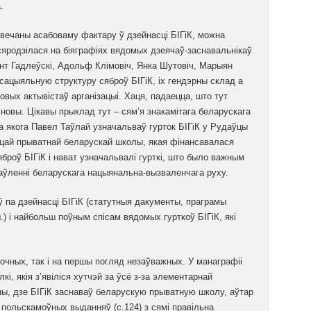
.
свечаны асабоваму фактару ў дзейнасці БІГіК, можна
сяродзілася на біяграфіях вядомых дзеячаў-заснавальнікаў
цэнт Гадлеўскі, Адольф Клімовіч, Янка Шутовіч, Марыян
сацыяльную структуру сяброў БІГіК, іх гендэрны склад а
вых актывістаў арганізацыі. Хаця, падаецца, што тут
новы. Цікавы прыклад тут – сям’я знакамітага беларускага
а якога Павел Таўлай узначальваў гурток БІГіК у Рудаўцы
іцай прыватнай беларускай школы, якая фінансавалася
роў БІГіК і нават узначальвалі гурткі, што было важным
аўленні беларускага нацыянальна-вызваленчага руху.
 па дзейнасці БІГіК (статутныя дакументы, праграмы
ш.) і найбольш поўным спісам вядомых гурткоў БІГіК, які
вочных, так і на першы погляд незаўважных. У манаграфіі
і, якія з’явіліся хутчэй за ўсё з-за элементарнай
ы, дзе БІГіК заснаваў беларускую прыватную школу, аўтар
 польскамоўных выданняў (с.124) з сямі правільна