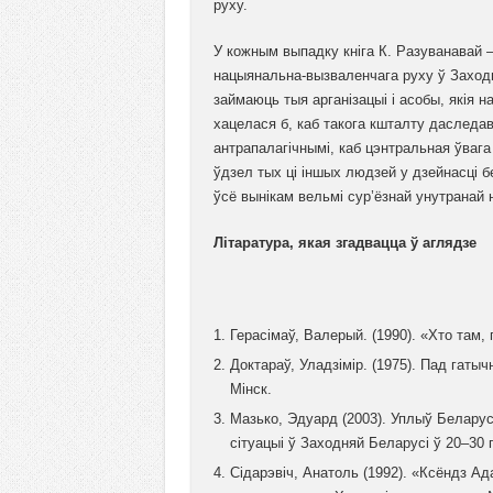
руху.
У кожным выпадку кніга К. Разуванавай –
нацыянальна-вызваленчага руху ў Заходн
займаюць тыя арганізацыі і асобы, якія 
хацелася б, каб такога кшталту даследав
антрапалагічнымі, каб цэнтральная ўвага 
ўдзел тых ці іншых людзей у дзейнасці б
ўсё вынікам вельмі сур’ёзнай унутранай
Літаратура, якая згадвацца ў аглядзе
Герасімаў, Валерый. (1990). «Хто там, 
Доктараў, Уладзімір. (1975). Пад гаты
Мінск.
Мазько, Эдуард (2003). Уплыў Белару
сітуацыі ў Заходняй Беларусі ў 20–30 
Сідарэвіч, Анатоль (1992). «Ксёндз Ада