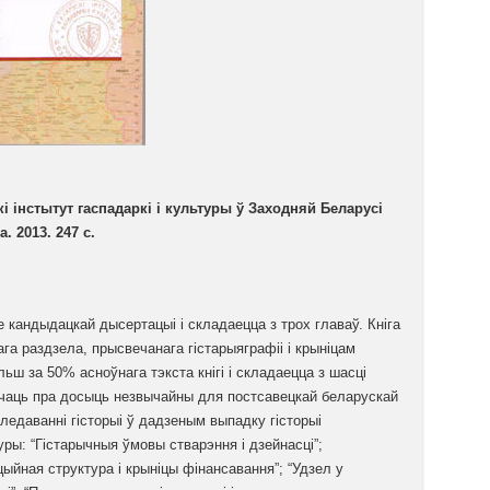
і інстытут гаспадаркі і культуры ў Заходняй Беларусі
. 2013. 247 с.
 кандыдацкай дысертацыі і складаецца з трох главаў. Кніга
ага раздзела, прысвечанага гістарыяграфіі і крыніцам
ьш за 50% асноўнага тэкста кнігі і складаецца з шасці
чаць пра досыць незвычайны для постсавецкай беларускай
ледаванні гісторыі ў дадзеным выпадку гісторыі
уры: “Гістарычныя ўмовы стварэння і дзейнасці”;
цыйная структура і крыніцы фінансавання”; “Удзел у