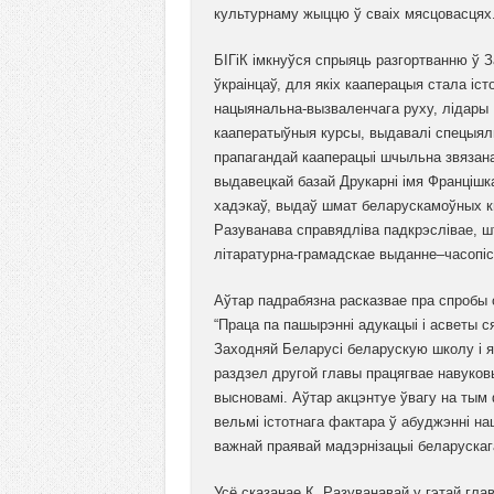
культурнаму жыццю ў сваіх мясцовасцях
БІГіК імкнуўся спрыяць разгортванню ў 
ўкраінцаў, для якіх кааперацыя стала іс
нацыянальна-вызваленчага руху, лідары 
кааператыўныя курсы, выдавалі спецыяльн
прапагандай кааперацыі шчыльна звязана
выдавецкай базай Друкарні імя Францішк
хадэкаў, выдаў шмат беларускамоўных кні
Разуванава справядліва падкрэслівае, ш
літаратурна-грамадскае выданне–часопіс
Аўтар падрабязна расказвае пра спробы 
“Праца па пашырэнні адукацыі і асветы с
Заходняй Беларусі беларускую школу і 
раздзел другой главы працягвае навуков
высновамі. Аўтар акцэнтуе ўвагу на тым
вельмі істотнага фактара ў абуджэнні н
важнай праявай мадэрнізацыі беларускаг
Усё сказанае К. Разуванавай у гэтай гла