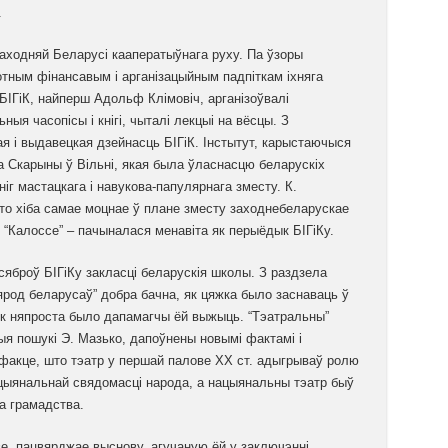
.
Заходняй Беларусі кааператыўнага руху. Па ўзоры
тотным фінансавым і арганізацыйным падпіткам іхняга
БІГіК, найперш Адольф Клімовіч, арганізоўвалі
ыя часопісы і кнігі, чыталі лекцыі на вёсцы. З
я і выдавецкая дзейнасць БІГіК. Інстытут, карыстаючыся
а Скарыны ў Вільні, якая была ўласнасцю беларускіх
г мастацкага і навукова-папулярнага зместу. К.
то хіба самае моцнае ў плане зместу заходнебеларускае
 “Калоссе” – пачыналася менавіта як перыёдык БІГіКу.
сяброў БІГіКу закласці беларускія школы. З раздзела
ярод беларусаў” добра бачна, як цяжка было заснаваць ў
як няпроста было дапамагчы ёй выжыць. “Тэатральны”
ыя пошукі Э. Мазько, дапоўнены новымі фактамі і
 факце, што тэатр у першай палове ХХ ст. адыгрываў ролю
ацыянальнай свядомасці народа, а нацыянальны тэатр быў
а грамадства.
ве, пацвярджае выснову, агучаную ёй у заключэнні