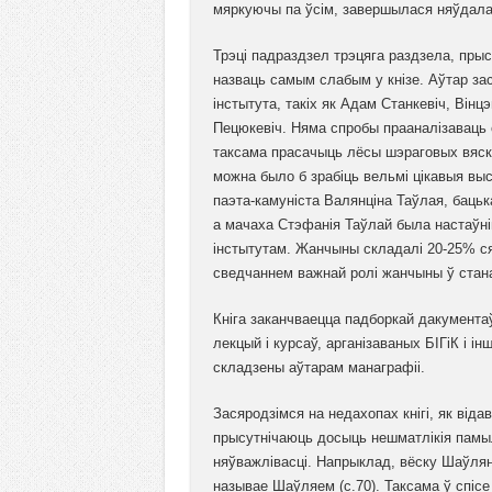
мяркуючы па ўсім, завершылася няўдала
Трэці падраздзел трэцяга раздзела, пры
назваць самым слабым у кнізе. Аўтар за
інстытута, такіх як Адам Станкевіч, Він
Пецюкевіч. Няма спробы прааналізаваць 
таксама прасачыць лёсы шэраговых вяско
можна было б зрабіць вельмі цікавыя выс
паэта-камуніста Валянціна Таўлая, бацьк
а мачаха Стэфанія Таўлай была настаўн
інстытутам. Жанчыны складалі 20-25% сяб
сведчаннем важнай ролі жанчыны ў стан
Кніга заканчваецца падборкай дакументаў
лекцый і курсаў, арганізаваных БІГіК і ін
складзены аўтарам манаграфіі.
Засяродзімся на недахопах кнігі, як віда
прысутнічаюць досыць нешматлікія памылк
няўважлівасці. Напрыклад, вёску Шаўлян
называе Шаўляем (с.70). Таксама ў спісе