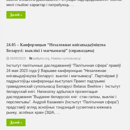
мелі глыбокі характар і патрабуюць ...
Далей »
24.05 – Канферэнцыя “Незалежнае кнігавыдаўніцтва
Беларусі: выклікі і магчымасці” (справаздача)
26/05/2023
palityka.org
,
Навiны супольнасцi
Інстытут палітычных даследаванняў “Палітычная сфера” правёў
24 мая 2023 года ў Варшаве канферэнцыю “Незалежнае
кнігавыдаўніцтва Беларусі: выклікі і магчымасці”. Партнёрамі ў
падрыхтоўцы канферэнцыі выступалі Праект падтрымкі
грамадзянскай супольнасці Беларусі Belarus Beehive і Інстытут
беларускай кнігі. Напачатку адбылася прэзентацыя
даследавання “Выданне беларускіх кніг: стан галіны, выклікі і
перспектывы”. Андрэй Казакевіч (Інстытут “Палітычная сфера”)
прадставіў агляд асноўных тэндэнцый сусветнага кніжнага
рынку, асобных краін (ЗША, ...
Далей »