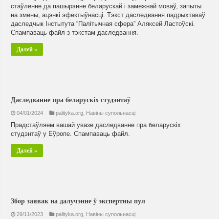
стаўленне да пашырэнне беларускай і замежнай моваў, запыты
на змены, ацэнкі эфектыўнасці. Тэкст даследвання падрыхтаваў
даследчык Інстытута “Палітычная сфера” Аляксей Ластоўскі.
Спампаваць файл з тэкстам даследвання.
Далей »
Даследванне пра беларускіх студэнтаў
04/01/2024
palityka.org
,
Навiны супольнасцi
Прадстаўляем вашай увазе даследванне пра беларускіх
студэнтаў у Еўропе. Спампаваць файл.
Далей »
Збор заявак на далучэнне ў экспертны пул
29/11/2023
palityka.org
,
Навiны супольнасцi