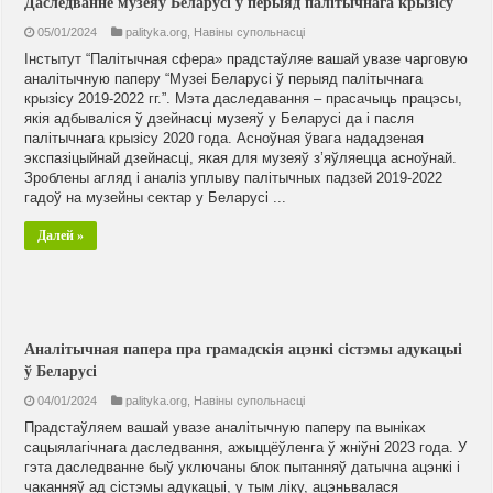
Даследванне музеяў Беларусі ў перыяд палітычнага крызісу
05/01/2024
palityka.org
,
Навiны супольнасцi
Інстытут “Палітычная cфера» прадстаўляе вашай увазе чарговую
аналітычную паперу “Музеі Беларусі ў перыяд палітычнага
крызісу 2019-2022 гг.”. Мэта даследавання – прасачыць працэсы,
якія адбываліся ў дзейнасці музеяў у Беларусі да і пасля
палітычнага крызісу 2020 года. Асноўная ўвага нададзеная
экспазіцыйнай дзейнасці, якая для музеяў з’яўляецца асноўнай.
Зроблены агляд і аналіз уплыву палітычных падзей 2019-2022
гадоў на музейны сектар у Беларусі ...
Далей »
Аналітычная папера пра грамадскія ацэнкі сістэмы адукацыі
ў Беларусі
04/01/2024
palityka.org
,
Навiны супольнасцi
Прадстаўляем вашай увазе аналітычную паперу па выніках
сацыялагічнага даследвання, ажыццёўленга ў жніўні 2023 года. У
гэта даследванне быў уключаны блок пытанняў датычна ацэнкі і
чаканняў ад сістэмы адукацыі, у тым ліку, ацэньвалася