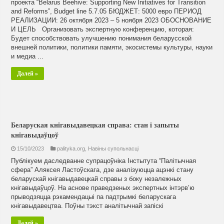
проекта “Belarus Beehive: Supporting New Initiatives for Transition
and Reforms”, Budget line 5.7.05 БЮДЖЕТ: 5000 евро ПЕРИОД
РЕАЛИЗАЦИИ: 26 октября 2023 – 5 ноября 2023 ОБОСНОВАНИЕ
И ЦЕЛЬ Организовать экспертную конференцию, которая:
Будет способствовать улучшению понимания беларусской
внешней политики, политики памяти, экосистемы культуры, науки
и медиа ...
Далей »
Беларуская кнігавыдавецкая справа: стан і запыты
кнігавыдаўцоў
15/10/2023
palityka.org
,
Навiны супольнасцi
Публікуем даследванне супрацоўніка Інстытута “Палітычная
сфера” Аляксея Ластоўскага, дзе аналізуюцца ацэнкі стану
беларускай кнігавыдавецкай справы з боку незалежных
кнігавыдаўцоў. На аснове праведзеных экспертных інтэрв’ю
прыводзяцца рэкамендацыі па падтрымкі беларускага
кнігавыдавецтва. Поўны тэкст аналітычнай запіскі
Далей »