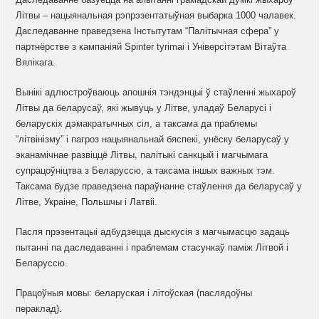
Літвы – нацыянальная рэпрэзентатыўная выбарка 1000 чалавек.
Даследаванне праведзена Інстытутам “Палітычная сфера” у
партнёрстве з кампаніяй Spinter tyrimai і Універсітэтам Вітаўта
Вялікага.
Вынікі адлюстроўваюць апошнія тэндэнцыі ў стаўленні жыхароў
Літвы да беларусаў, які жывуць у Літве, уладаў Беларусі і
беларускіх дэмакратычных сіл, а таксама да праблемы
“літвінізму” і пагроз нацыянальнай бяспекі, унёску беларусаў у
эканамічнае развіццё Літвы, палітыкі санкцый і магчымага
супрацоўніцтва з Беларуссю, а таксама іншых важных тэм.
Таксама будзе праведзена параўнанне стаўлення да беларусаў у
Літве, Украіне, Польшчы і Латвіі.
Пасля прэзентацыі адбудзецца дыскусія з магчымасцю задаць
пытанні па даследаванні і праблемам стасункаў паміж Літвой і
Беларуссю.
Працоўныя мовы: беларуская і літоўская (паслядоўны
пераклад).