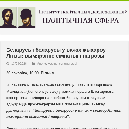
Беларусь і беларусы ў вачах жыхароў
Літвы: вымярэнне сімпатыі і пагрозы
13/03/2026
Анонс
,
Навiны супольнасцi
20 сакавіка, 10:00, Вільня
20 сакавіка ў Нацыянальнай бібліятэцы Літвы імя Марцінаса
Мажвідаса (Konferencijų salė) ў рамках першага Штогадовага
экспертнага семінара па літоўска-беларускім стасункам
адбудзецца прэс-канферэнцыя з прэзентацыямі вынікаў
даследавання
“Беларусь і беларусы ў вачах жыхароў Літвы:
вымярэнне сімпатыі і пагрозы”.
Даследаванне базуецца на апытанні грамадскай думкі жыхароў