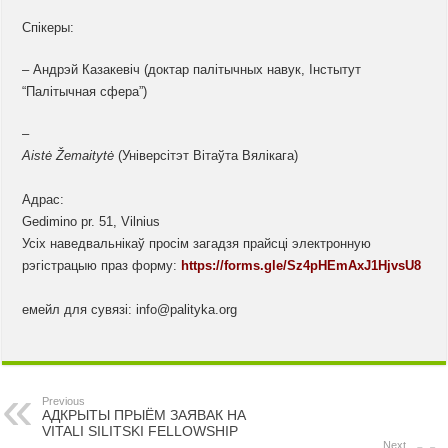
Спікеры:
– Андрэй Казакевіч (доктар палітычных навук, Інстытут
“Палітычная сфера”)
–
Aistė Žemaitytė
(Універсітэт Вітаўта Вялікага)
Адрас:
Gedimino pr. 51, Vilnius
Усіх наведвальнікаў просім загадзя прайсці электронную
рэгістрацыю праз форму:
https://forms.gle/Sz4pHEmAxJ1HjvsU8
емейл для сувязі:
info@palityka.org
Previous
АДКРЫТЫ ПРЫЁМ ЗАЯВАК НА
VITALI SILITSKI FELLOWSHIP
Next