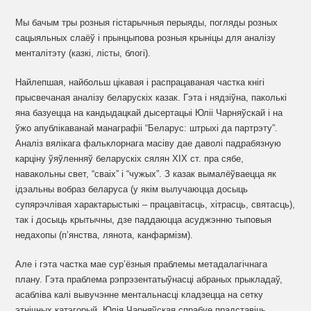
Мы бачым тры розныя гістарычныя перыяды, погляды розных
сацыяльных слаёў і прынцыпова розныя крыніцы для аналізу
менталітэту (казкі, лісты, блогі).
Найлепшая, найбольш цікавая і распрацаваная частка кнігі
прысвечаная аналізу беларускіх казак. Гэта і нядзіўна, паколькі
яна базуецца на кандыдацкай дысертацыі Юліі Чарняўскай і на
ўжо апублікаванай манаграфіі “Беларус: штрыхі да партрэту”.
Аналіз вялікага фальклорнага масіву дае даволі падрабязную
карціну ўяўленняў беларускіх сялян XIX ст. пра сябе,
навакольны свет, “сваіх” і “чужых”. З казак вымалёўваецца як
ідэальны вобраз беларуса (у якім вылучаюцца досыць
супярэчлівая характарыстыкі – працавітасць, хітрасць, святасць),
так і досыць крытычны, дзе паддаюцца асуджэнню тыповыя
недахопы (п’янства, лянота, канфармізм).
Але і гэта частка мае
сур’ёзныя праблемы метадалагічнага
плану. Гэта праблема рэпрэзентатыўнасці абраных прыкладаў,
асабліва калі вывучэнне ментальнасці кладзецца на сетку
этнічных катэгорый. Юлія Чарняўская спрабуе прадставіць