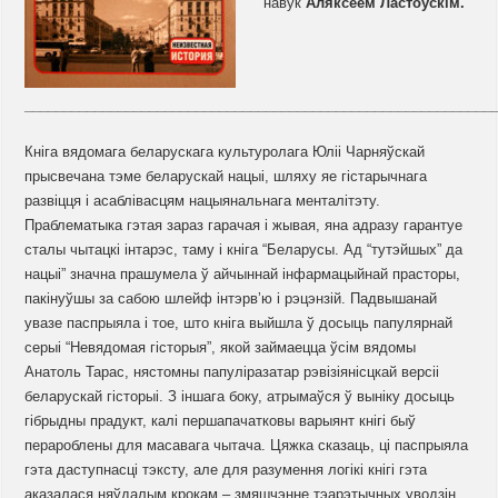
навук
Аляксеем Ластоўскім.
____________________________________________________________
Кніга вядомага беларускага культуролага Юліі Чарняўскай
прысвечана тэме беларускай нацыі, шляху яе гістарычнага
развіцця і асаблівасцям нацыянальнага менталітэту.
Праблематыка гэтая зараз гарачая і жывая, яна адразу гарантуе
сталы чытацкі інтарэс, таму і кніга “Беларусы. Ад “тутэйшых” да
нацыі” значна прашумела ў айчыннай інфармацыйнай прасторы,
пакінуўшы за сабою шлейф інтэрв’ю і рэцэнзій. Падвышанай
увазе паспрыяла і тое, што кніга выйшла ў досыць папулярнай
серыі “Невядомая гісторыя”, якой займаецца ўсім вядомы
Анатоль Тарас, нястомны папуліразатар рэвізіянісцкай версіі
беларускай гісторыі. З іншага боку, атрымаўся ў выніку досыць
гібрыдны прадукт, калі першапачатковы варыянт кнігі быў
перароблены для масавага чытача. Цяжка сказаць, ці паспрыяла
гэта даступнасці тэксту, але для разумення логікі кнігі гэта
аказалася няўдалым крокам – змяшчэнне тэарэтычных уводзін