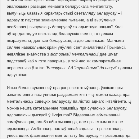
эвалюцыю і развіццё менавіта беларускага менталітэту,
вылучыць базавыя характарыстыкі светагляду беларусаў – і
адразу ж паўстае заканамернае пытанне, а ці выяўленыя
асаблівасці вылучаюць беларусаў як адметную нацыю? Калі
аўтар даследуе светагляд беларускіх сялян, то цалкам
незразумела, дзе там беларускае, а дзе сялянскае. Магчыма
сяляне навакольных краін уяўлялі свет аналагічна? Прынамсі,
невялікае знаёмства з
гісторыяй ментальнасці
дае шмат
падставаў каб у гэта паверыць, у той час як кампаратыўная
перспектыва ў кнізе
“Беларусы. Ад “тутэйшых” да нацыі”
цалкам
адсутнічае.
Яшчэ больш сумненняў пра рэпрэзентатыўнасць ўзнікае пры
азнаямленні з наступнымі раздзеламі кнігі – ці можна казаць пра
ментальнасць савецкіх беларусаў па лістах аднаго інтэлігента, ці
можна нешта катэгарычнае прамовіць пра сучасных беларусаў,
адсочваючы дыскусіі ў livejournal? Відавочныя абмежаванні
замоўчваюцца, альбо абыгрываюцца, але пры гэтым аніяк не
здымаюцца. Амбітнасць пастаўленай задачы – прэзентаваць
увесь шлях фармавання менталітэту беларусаў – прыводзіць да