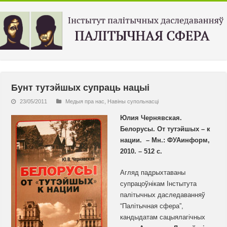
Бунт тутэйшых супраць нацыі
23/05/2011
Медыя пра нас
,
Навiны супольнасцi
Юлия Чернявская.
Белорусы. От тутэйшых – к
нации. – Мн.: ФУАинформ,
2010. – 512 с.
Агляд падрыхтаваны
супрацоўнікам Інстытута
палітычных даследаванняў
“Палітычная сфера”,
кандыдатам сацыялагічных