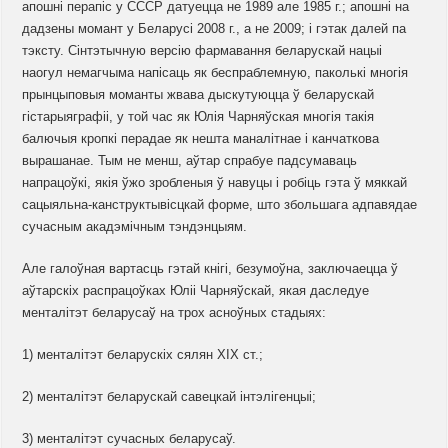
апошні перапіс у СССР датуецца не 1989 але 1985 г.; апошні на
дадзены момант у Беларусі 2008 г., а не 2009; і гэтак далей па
тэксту. Сінтэтычную версію фармавання беларускай нацыі
наогул немагчыма напісаць як беспраблемную, паколькі многія
прынцыповыя моманты жвава дыскутуюцца ў беларускай
гістарыяграфіі, у той час як Юлія Чарняўская многія такія
балючыя кропкі перадае як нешта маналітнае і канчаткова
вырашанае. Тым не менш, аўтар спрабуе падсумаваць
напрацоўкі, якія ўжо зробленыя ў навуцы і робіць гэта ў мяккай
сацыяльна-канструктывісцкай форме, што збольшага адпавядае
сучасным акадэмічным тэндэнцыям.
Але галоўная вартасць гэтай кнігі, безумоўна, заключаецца ў
аўтарскіх распрацоўках Юліі Чарняўскай, якая даследуе
менталітэт беларусаў на трох асноўных стадыях:
1)
менталітэт беларускіх сялян XIX ст.;
2)
менталітэт беларускай савецкай інтэлігенцыі;
3)
менталітэт сучасных беларусаў.