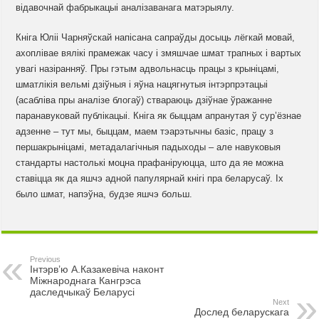
відавочнай фабрыкацыі аналізаванага матэрыялу.
Кніга Юліі Чарняўскай напісана сапраўды досыць лёгкай мовай,
ахоплівае вялікі прамежак часу і змяшчае шмат трапных і вартых
увагі назіранняў. Пры гэтым адвольнасць працы з крыніцамі,
шматлікія вельмі дзіўныя і яўна нацягнутыя інтэрпрэтацыі
(асабліва пры аналізе блогаў) ствараюць дзіўнае ўражанне
паранавуковай публікацыі. Кніга як быццам апранутая ў сур’ёзнае
адзенне – тут мы, быццам, маем тэарэтычны базіс, працу з
першакрыніцамі, метадалагічныя падыходы – але навуковыя
стандарты настолькі моцна прафаніруюцца, што да яе можна
ставіцца як да яшчэ адной папулярнай кнігі пра беларусаў. Іх
было шмат, напэўна, будзе яшчэ больш.
Previous
Інтэрв’ю А.Казакевіча наконт
Міжнароднага Кангрэса
даследчыкаў Беларусі
Next
Дослед беларускага