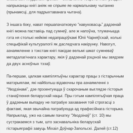
напрыканцы кнігі аніяк не спрыяе яе нармальнаму чытанню
(прынамсці, для падрыхтаванага чытача).
З іншага боку, нават першапачатковую “навуковасць” дадзенай
кнігі можна паставіць пад сумнеў, але ж напэўна, тлумачыцца
гэта ня столькі нейкімі недапрацоўкамі Юліі Чарняўскай, колькі
спецыфікай культуралогіі як даследчага накірунку. Навогул,
азнаямленне з тэкстам кнігі пакідае вельмі шмат сумневаў
метадалагічнага характару, якія ў дадзенай рэцэнзіі мы звядзем
да двух асноўных тэзаў.
Па-першае, цалкам кампілятыўны характар працы з гістарычным
матэрыялам, які найбольш відавочны пра азнаямленні з
“Уводзінамі”, дзе прэзентуецца ў скарочаным выглядзе гісторыя
станаўлення беларускай нацыі. Пры гэтым кампілятыўная праца
ў дадзеным выпадку не патрабуе захавання той строгасці з
фактамі, якая звычайна патрабуецца ад прафесійнага гісторыка.
Напрыклад, ужо на самым пачатку “Уводзінаў” (ст. 10) мы
сустракаемся з тым, што заснавальніка беларускай
гістарыяграфіі завуць Міхаіл Доўнар-Запольскі. Далей (ст.12)