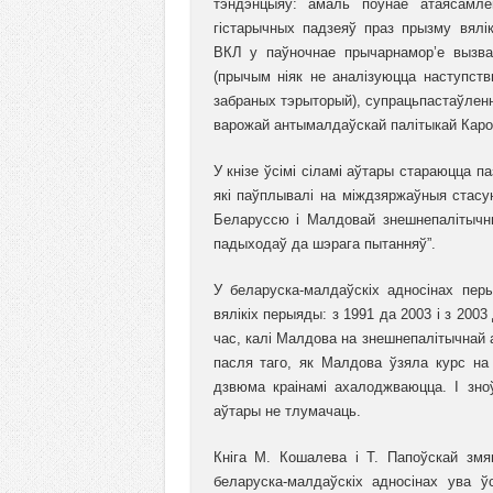
тэндэнцыяў: амаль поўнае атаясамле
гістарычных падзеяў праз прызму вялік
ВКЛ у паўночнае прычарнамор’е вызва
(прычым ніяк не аналізуюцца наступст
забраных тэрыторый), супрацьпастаўленн
варожай антымалдаўскай палітыкай Каро
У кнізе ўсімі сіламі аўтары стараюцца п
які паўплывалі на міждзяржаўныя стасу
Беларуссю і Малдовай знешнепалітычны
падыходаў да шэрага пытанняў”.
У беларуска-малдаўскіх адносінах пе
вялікіх перыяды: з 1991 да 2003 і з 20
час, калі Малдова на знешнепалітычнай 
пасля таго, як Малдова ўзяла курс на 
дзвюма краінамі ахалоджваюцца. І зно
аўтары не тлумачаць.
Кніга М. Кошалева і Т. Папоўскай змя
беларуска-малдаўскіх адносінах ува 