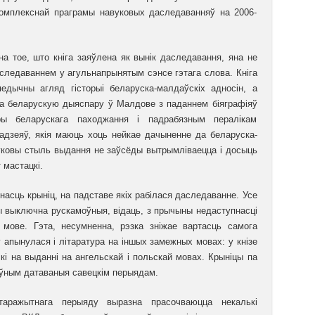
омплекснай праграмы навуковых даследаванняў на 2006-
а тое, што кніга заяўлена як вынік даследавання, яна не
следаваннем у агульнапрынятым сэнсе гэтага слова. Кніга
едычны агляд гісторыі беларуска-малдаўскіх адносін, а
ра беларускую дыяспару ў Малдове з паданнем біяграфіяў
ры беларускага паходжання і падрабязным пералікам
падзеяў, якія маюць хоць нейкае дачыненне да беларуска-
вуковы стыль выдання не заўсёды вытрымліваецца і досыць
 мастацкі.
насць крыніц, на падставе якіх рабілася даследаванне. Усе
вы выключна рускамоўныя, відаць, з прычыны недаступнасці
мове. Гэта, несумненна, рэзка зніжае вартасць самога
апынулася і літаратура на іншых замежных мовах: у кнізе
кі на выданні на ангельскай і польскай мовах. Крыніцы па
оўным датаваныя савецкім перыядам.
таражытнага перыяду выразна прасочваюцца некалькі