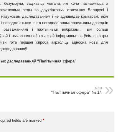
, безумоўна, зацікавіць чытача, які хоча пазнаёміцца з
пачатковыя веды па двухбаковых стасунках Беларусі і
а навуковым даследаваннем і не адпавядае крытэрам, якія
, і паводле стылю кніга нагадвае энцыклапедычны даведнік
і разважаннямі і паэтычнымі вобразамі. Тым больш
ўнай і вычарпальнай крыніцай інфармацыі па ўсім спектры
утчэй гэта першая спроба акрэсліць адносна новы для
 даследаванняў.
ных даследаванняў “Палітычная сфера”
Next
“Палітычная сфера” № 14
quired fields are marked
*