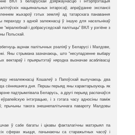
нне ВКЛ з беларускай дзяржаўнасцю і інтэрпрэтацыя
алітоўскіх нацыянальных інтарэсаў, апраўданне экспансіі
леннем жыхароў гэтых земляў ад татарскага панавання
вы пераходу з адной залежнасці ў іншую для насельнікаў
е “міралюбнай і добрасуседскай палітыцы” ВКЛ у рэгіёне з
ны Польскай.
азбегнуць ацэнак палітычных рэаліяў у Беларусі і Малдове,
нкі. Яны стрымана зазначаюць, што “несупадзенне выбару
х вектараў і прыярытэтаў нярэдка вызначае асаблівасці
рыяду незалежнасці Кошалеў з Папоўскай вылучаюць два
03 да сённяшняга дня. Першы перыяд яны характарызуюць як
арэне падтрымлівала Беларусь, а другі перыяд распачаўся
еўрапейскую інтэграцыю, і з гэтага часу адносіны паміж
ў, прычыны такога знешнепалітычнага павароту Малдовы
шчае ў сабе багаты і цікавы факталагічны матэрыял па
ўсіх сферах жыцця, пачынаючы са старажытных часоў і