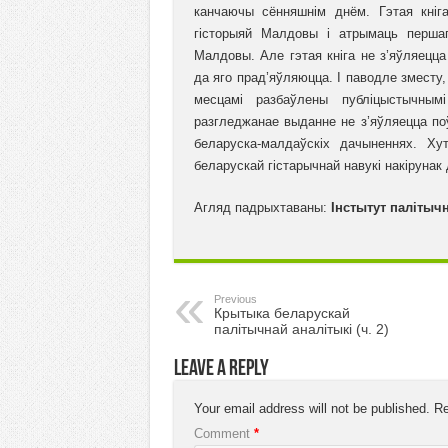
канчаючы сённяшнім днём. Гэтая кніга
гісторыяй Малдовы і атрымаць перша
Малдовы. Але гэтая кніга не з’яўляецц
да яго прад’яўляюцца. І паводле зместу
месцамі разбаўлены публіцыстычным
разгледжанае выданне не з’яўляецца по
беларуска-малдаўскіх дачыненнях. Х
беларускай гістарычнай навукі накірунак
Агляд падрыхтаваны:
Інстытут палітыч
Previous
Крытыка беларускай
палітычнай аналітыкі (ч. 2)
Leave a Reply
Your email address will not be published.
Re
Comment
*