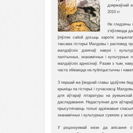
дзяржаўнай к
2010 гг.
Не гледзячы н
з’яўляецца да
ўяўляе сабой досыць кароткі энцыклап
таксама гісторыі Малдовы і расповед п
малдаўскіх дзеячаў навукі і культу
палітычных, эканамічных і культурных 
малдаўскіх адносінаў. Разам з тым, на
часта збіваецца на публіцыстычны і нават
З першай жа ўводнай главы здзіўляе бед
крыніцы па гісторыі і сучаснасці Малдо
для аўтараў літаратуры на румынскай 
даследавання. Недаступная для аўтараў 
прысутнічаюць толькі адзінкавыя спасыл
эканамічных і культурных сувязях у асн
У рэцэнзуемай кнізе да апісання с