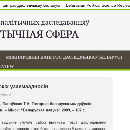
Кангрэс даследчыкаў Беларусі
Belarusian Political Science Revie
МІЖНАРОДНЫ КАНГРЭС ДАСЛЕДЧЫКАЎ БЕЛАРУСІ
REVIEW
кіх узаемаадносін
льнасцi
, Папоўская Т.А. Гісторыя беларуска-малдаўскіх
. – Мінск: “Беларуская навука” 2009, – 187 с.
 выданне ўяўляе сабой выніковы тэкст даследавання
даўскіх адносін, якое было праведзена ў межах выканання