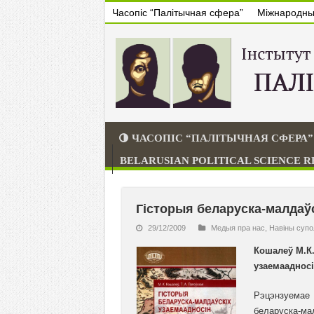
Часопіс “Палітычная сфера”
Міжнародны 
ЧАСОПІС “ПАЛІТЫЧНАЯ СФЕРА”
BELARUSIAN POLITICAL SCIENCE 
Гісторыя беларуска-малдаўс
29/12/2009
Медыя пра нас
,
Навiны супо
Кошалеў М.К.
узаемаадносін
Рэцэнзуемае
беларуска-мал