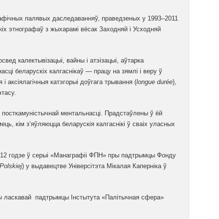
рафічных палявых даследаванняў, праведзеных у 1993–2011
кіх этнографаў з жыхарамі вёсак Заходняй і Усходняй
ед калектывізацыі, вайны і атэізацыі, аўтарка
асці беларускіх калгаснікаў — працу на зямлі і веру ў
і аксіялагічныя катэгорыі доўгага трывання (
longue durée
),
тасу.
м посткамуністычнай ментальнасці. Прадстаўлены ў ёй
ць, кім з’яўляюцца беларускія калгаснікі ў сваіх уласных
12 годзе ў серыі «Манаграфіі ФПН» пры падтрымцы Фонду
Polskiej
) у выдавецтве Універсітэта Мікалая Каперніка ў
ы ласкавай падтрымцы Інстытута «Палітычная сфера»