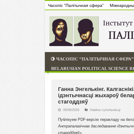
Часопіс “Палітычная сфера”
Міжнародны 
ЧАСОПІС “ПАЛІТЫЧНАЯ СФЕРА”
BELARUSIAN POLITICAL SCIENCE 
Ганна Энгелькінг. Калгаснік
ідэнтычнасці жыхароў белар
стагоддзяў
05/06/2026
Навiны супольнасцi
Публікуем PDF-версію перакладу на бел
Антрапалагічнае даследаванне ідэнтычн
стагоддзяў».