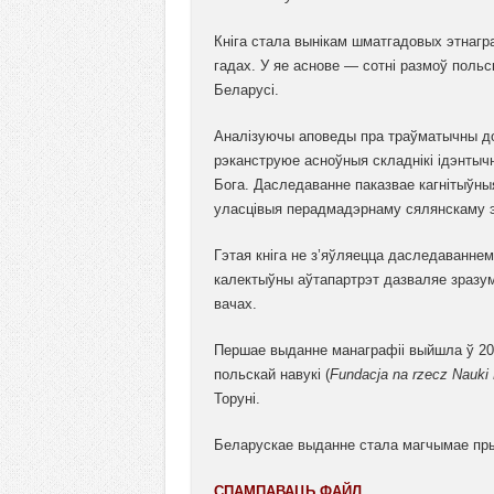
Кніга стала вынікам шматгадовых этнаг
гадах. У яе аснове — сотні размоў польс
Беларусі.
Аналізуючы аповеды пра траўматычны досв
рэканструюе асноўныя складнікі ідэнтычн
Бога. Даследаванне паказвае кагнітыўныя 
уласцівыя перадмадэрнаму сялянскаму э
Гэтая кніга не з’яўляецца даследаванне
калектыўны аўтапартрэт дазваляе зразуме
вачах.
Першае выданне манаграфіі выйшла ў 20
польскай навукі (
Fundacja na rzecz Nauki 
Торуні.
Беларускае выданне стала магчымае пр
СПАМПАВАЦЬ ФАЙЛ