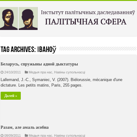
Tag Archives:
Іваноў
Беларусь, спружыны адной дыктатуры
24/10/2011
Медыя пра нас
,
Навiны супольнасцi
Lallemand, J.-C., Symaniec, V. (2007). Biélorussie, mécanique d'une
dictature. Les petits matins, Paris, 255 pages.
Далей »
Разам, але амаль асобна
08/09/2011
Медыя пра нас
,
Навiны супольнасцi