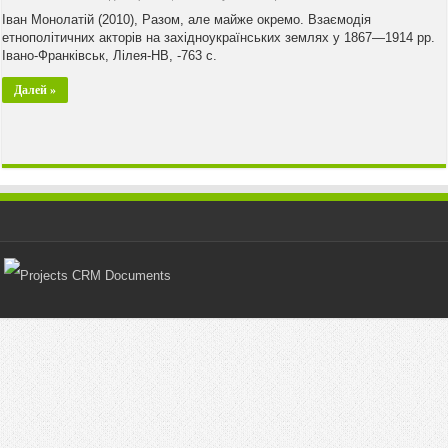
Іван Монолатій (2010), Разом, але майже окремо. Взаємодія
етнополітичних акторів на західноукраїнських землях у 1867—1914 рр.
Івано-Франківськ, Лілея-НВ, -763 с.
Далей »