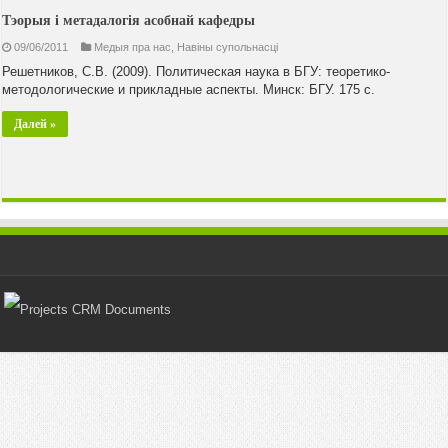
Тэорыя і метадалогія асобнай кафедры
09/06/2011
Медыя пра нас
,
Навiны супольнасцi
Решетников, C.В. (2009). Политическая наука в БГУ: теоретико-
методологические и прикладные аспекты. Минск: БГУ. 175 с.
Далей »