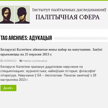
Tag Archives:
адукацыя
Беларускі Калегіюм абвяшчае новы набор на навучаннне. Заяўкі
прымаюцца па 25 верасня 2013 г.
10/09/2013
Навiны супольнасцi
Беларускі Калегіюм прапануе дадатковае навучанне па
спецыялізацыях: журналістыка; найноўшая гісторыя; філасофія/
літаратура. Навучанне ў БК – бясплатнае. Пачатак заняткаў з 28
кастрычніка 2013 г.
Далей »