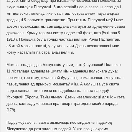
за ўсё, свята сведчыць пра існаванне незалежнай Польшчы, за
якую змагаўся Пілсудскі. З яго асобай цесна звязаны легенда і
міт польскіх легіёнаў, якія сталі адлюстраваннем паўстанцкай
традыцыі ў польскім грамадстве. Пры гэтым Пілсудскі меў і мае
арэол пераможцы, які самааддана змагаўся за аднаўленне сваёй
дзяржавы. Крыху горычы святу надае той факт, што ўзніклая ў
1918 г. Польшча была толькі часткай вялікай Рэчы Паспалітай,
аб якой марылі палякі, у сувязі з чым Дзень незалежнасці мае
нотку настальгіі па страчанай велічы.
Можна пагадзіцца з Біскупскім у тым, што ў сучаснай Польшчы
11 лістапада адпавядае шматлікім жаданням польскага духа:
перамогі, гераізму, шчаслівай будучыні, рамантычнага мінулага і
пазбаўлення ад прыкрых момантаў у ім. А больш за ўсё свята
падкрэслівае, што палякі не падобныя да іншых народаў
Усходняй Еўропы. Такім чынам, Дзень незалежнасці для іх – гэта
дзень, калі задумляешся пра гонар і трагедыю свайго народа
(178).
Падсумоўваючы, варта адзначыць нестандартны падыход
Біскупскага да разгляданых падзей. У яго працы акрамя