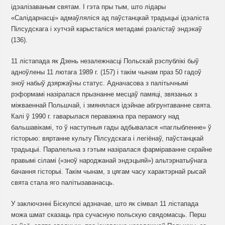
ідэалізаваным святам. І гэта пры тым, што лідары
«Салідарнасці» адмаўляліся ад паўстанцкай традыцыі ідэаліста
Пілсудскага і хутчэй карысталіся метадамі рэалістаў эндэкаў
(136).
11 лістапада як Дзень незалежнасці Польскай рэспублікі быў
адноўлены 11 лютага 1989 г. (157) і такім чынам праз 50 гадоў
зноў набыў дзяржаўны статус. Адначасова з палітычнымі
рэформамі назіралася прызнанне месцаў памяці, звязаных з
міжваеннай Польшчай, і змянялася ідэйнае абгрунтаванне свята.
Калі ў 1990 г. гаварылася пераважна пра перамогу над
бальшавікамі, то ў наступныя гады адбывалася «паглыбленне» ў
гісторыю: вяртанне культу Пілсудскага і легіёнаў, паўстанцкай
традыцыі. Паралельна з гэтым назіралася фарміраванне скрайне
правымі сіламі («зноў народжанай эндэцыяй») альтэрнатыўнага
бачання гісторыі. Такім чынам, з цягам часу характэрнай рысай
свята стала яго палітызаванасць.
У заключэнні Біскупскі адзначае, што як сімвал 11 лістапада
можа шмат сказаць пра сучасную польскую свядомасць. Перш