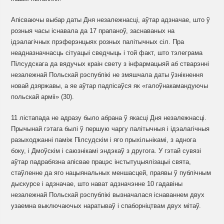
Апісваючы выбар даты Дня незалежнасці, аўтар адзначае, што ў
розныя часы існавала да 17 прапаноў, заснаваных на
ідэалагічных прэферэнцыях розных палітычных сіл. Пра
неадназначнасць сітуацыі сведчыць і той факт, што тэлеграма
Пілсудскага да вядучых краін свету з інфармацыяй аб стварэнні
незалежнай Польскай рэспублікі не змяшчала даты ўзнікнення
новай дзяржавы, а яе аўтар падпісаўся як «галоўнакамандуючы
польскай арміі» (30).
11 лістапада не адразу было абрана ў якасці Дня незалежнасці.
Прычынай гэтага былі ў першую чаргу палітычныя і ідэалагічныя
разыходжанні паміж Пілсудскім і яго прыхільнікамі, з аднога
боку, і Дмоўскім і саюзнікамі эндэкаў з другога. У гэтай сувязі
аўтар падрабязна апісвае працэс інстытуцыялізацыі свята,
стаўленне да яго нацыянальных меншасцей, праявы ў публічным
дыскурсе і адзначае, што нават адзначэнне 10 гадавіны
незалежнай Польскай рэспублікі вызначалася існаваннем двух
узаемна выключаючых наратываў і спаборніцтвам двух мітаў.