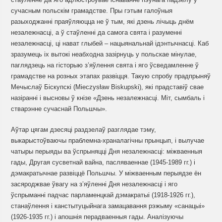
сучасным польскім грамадстве. Пры гэтым галоўныя
разыходжанні праяўляюцца не ў тым, які дзень лічыць днём
незалежнасці, а ў стаўленні да самога свята і разуменні
незалежнасці, ці нават глыбей – нацыянальнай ідэнтычнасці. Каб
зразумець іх вытокі неабходна зазірнуць у польскае мінулае,
паглядзець на гісторыю з’яўлення свята і яго ўсведамленне ў
грамадстве на розных этапах развіцця. Такую спробу прадпрыняў
Мечыслаў Біскупскі (Mieczysław Biskupski), які прадставіў свае
назіранні і высновы ў кнізе «Дзень незалежнасці. Міт, сымбаль і
стварэнне сучаснай Польшчы».
Аўтар цягам дзесяці раздзелаў разглядае тэму,
выкарыстоўваючы праблемна-храналагічны прынцып, і вылучае
чатыры перыяды ва ўспрыняцці Дня незалежнасці: міжваенныя
гады, Другая сусветнай вайна, пасляваеннае (1945-1989 гг.) і
дэмакратычнае развіццё Польшчы. У міжваенным перыядзе ён
засяроджвае ўвагу на з’яўленні Дня незалежнасці і яго
ўспрыманні падчас парламенцкай дэмакратыі (1918-1926 гг.),
станаўлення і канстытуцыйнага замацавання рэжыму «санацыі»
(1926-1935 гг.) і апошнія перадваенныя гады. Аналізуючы