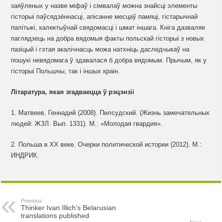
заяўленых у назве міфаў і сімвалаў можна знайсці элементы
гісторыі паўсядзённасці, апісанне месцаў памяці, гістарычнай
палітыкі, калектыўнай свядомасці і шмат іншага. Кніга дазваляе
паглядзець на добра вядомыя факты польскай гісторыі з новых
пазіцый і гэтая акалічнасць можа натхніць даследчыкаў на
пошукі невядомага ў здавалася б добра вядомым. Прычым, як у
гісторыі Польшчы, так і іншых краін.
Літаратура, якая згадваецца ў рэцэнзіі
1. Матвеев, Геннадий (2008). Пилсудский. (Жизнь замечательных
людей: ЖЗЛ. Вып. 1331). М.: «Молодая гвардия».
2. Польша в ХХ веке. Очерки политической истории (2012). М.:
ИНДРИК.
Previous
Thinker Ivan Illich’s Belarusian
translations published