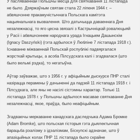
У пасляваеннай Польшчы месца для святкавання 11 лістапада
не было. Дзяржаўным святам стала 22 ліпеня 1944 г. –
абвяшчэнне пракамуністычнага Польскага камітэта
нацыянальнага вызвалення. Што датычыцца даваеннага Дня
незалежнасці, то яго цесна звязалі з Кастрычніцкай рэвалюцыяй
у Расіі і абвяшчэннем народнага урада Ігнацыем Дашынскім
(Ignacy Daszyński) (гэта адбылося ў Любліне 7 лістапада 1918 г.).
Існаванне міжваеннай Польскай рэспублікі падвяргалася
жорсткай крытыцы, а асоба Пілсудскага калі і згадвалася (што
было вельмі рэдка), то негатыўна.
Аўтар заўважае, што з 1956 г. у афіцыйным дыскурсе ПНР сталі
назірацца перамены ў дачыненні да падзей 11 лістапада 1918 г. і
Пілсудкага, але яны не насілі сістэмны характар. Толькі 11
лістапада 1978 г. у Польшчы адбылося масавае святкаванне Дня
незалежнасці, якое, праўда, было неафіцыйным.
Згадваючы меркаванне канадскага даследчыка Адама Бромке
(Adam Bromke), што польская гісторыя гэта дыялектычная
барацьба рэалізму з ідэалізмам, Біскупскі адзначае, што ў
апазіцыйных колах ПНР 11 лістапада было скрайне