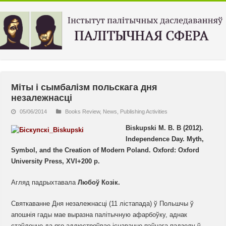
Міты і сымбалізм польскага дня
незалежнасці
05/06/2014
Books Review
,
News
,
Publishing Activities
Biskupski
M
.
B
.
B
(2012).
Independence Day. Myth,
Symbol, and the Creation of Modern Poland. Oxford: Oxford
University Press, XVI+200 p.
Агляд падрыхтавала
Любоў Козік.
Святкаванне Дня незалежнасці (11 лістапада) ў Польшчы ў
апошнія гады мае выразна палітычную афарбоўку, аднак
стаўленне да яго адлюстроўвае існаванне пэўнага падзелу ў