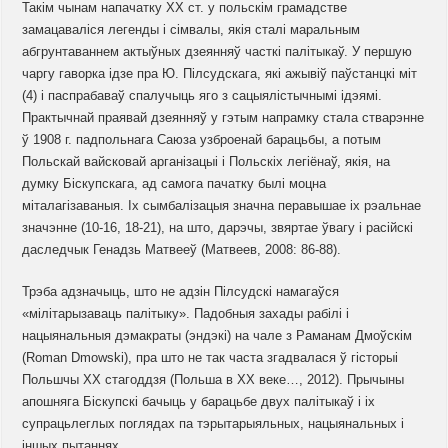
Такім чынам напачатку XX ст. у польскім грамадстве
замацаваліся легенды і сімвалы, якія сталі маральным
абгрунтаваннем актыўных дзеянняў часткі палітыкаў. У першую
чаргу гаворка ідзе пра Ю. Пілсудскага, які ажывіў паўстанцкі міт
(4) і паспрабаваў спалучыць яго з сацыялістычнымі ідэямі.
Практычнай праявай дзеянняў у гэтым напрамку стала стварэнне
ў 1908 г. падпольнага Саюза узброенай барацьбы, а потым
Польскай вайсковай арганізацыі і Польскіх легіёнаў, якія, на
думку Біскупскага, ад самога пачатку былі моцна
міталагізаваныя. Іх сымбалізацыя значна перавышае іх рэальнае
значэнне (10-16, 18-21), на што, дарэчы, звяртае ўвагу і расійскі
даследчык Генадзь Матвееў (Матвеев, 2008: 86-88).
Трэба адзначыць, што не адзін Пілсудскі намагаўся
«мілітарызаваць палітыку». Падобныя захады рабілі і
нацыянальныя дэмакраты (эндэкі) на чале з Раманам Дмоўскім
(Roman Dmowski), пра што не так часта згадвалася ў гісторыі
Польшчы ХХ стагоддзя (Польша в ХХ веке…, 2012). Прычыны
апошняга Біскупскі бачыць у барацьбе двух палітыкаў і іх
супрацьлеглых поглядах па тэрытарыяльных, нацыянальных і
іншых пытаннях.