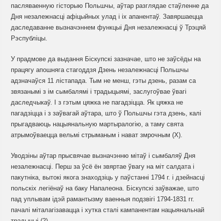
пасляваенную гісторыю Польшчы, аўтар разглядае стаўленне да
Дня незалежнасці афіцыйных улад і іх апанентаў. Завяршаецца
даследаванне вызначэннем функцыі Дня незалежнасці ў Трэцяй
Рэспубліцы.
У прадмове да выдання Біскупскі зазначае, што не заўсёды на
працягу апошняга стагоддзя Дзень незалежнасці Польшчы
адзначаўся 11 лістапада. Тым не менш, гэты дзень, разам са
звязанымі з ім сымбалямі і традыцыямі, заслугоўвае ўвагі
даследчыкаў. І з гэтым цяжка не пагадзіцца. Як цяжка не
пагадзіцца і з заўвагай аўтара, што ў Польшчы гэта дзень, калі
прыгадваюць нацыянальную мартыралогію, а таму свята
атрымоўваецца вельмі стрыманым і нават змрочным (Х).
Уводзіны аўтар прысвячае вызначэнню мітаў і сымбаляў Дня
незалежнасці. Перш за ўсё ён звяртае ўвагу на міт салдата і
пакутніка, вытокі якога знаходзіць у паўстанні 1794 г. і дзейнасці
польскіх легіёнаў на баку Напалеона. Біскупскі заўважае, што
пад уплывам ідэй рамантызму ваенныя подзвігі 1794-1831 гг.
пачалі міталагізавацца і хутка сталі кампанентам нацыянальнай
традыцыі (2).