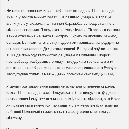
Не менш складаным было стаўленне да падзей 11 лістапада
1918 г. у эміграцыйных колах. На пазіцыю ўрада ў эміграцыі
вялікі ўплыў аказала палітычная барацьба: супрацьстаянне ў
міжваенны перыяд Пілсудскага і Уладзіслава Сікорскага (у гады
вайны старшыня кабінета міністраў) і крытыка апошнім рэжыму
санацыі. Вынікам гэтага стаў падзел эмігранцкага асяроддзя па
пытанні святкавання Дня незалежнасці. Біскупскі заўважае, што
яшчэ да прыходу камуністаў да ўлады ў Польшчы Сікорскі
паспрабаваў разбурыць легенду Пілсудскага і звязанага з ім
свята: ён прыняў рашэнне, што агульнанацыянальнага ўзроўню
заслугоўвае толькі 3 мая – Дзень польскай канстытуцыі (114).
У цэлым жа заканчэнне вайны не азначала спыненне спрэчак
вакол 11 лістапада і ролі Пілсудскага. Для пілсудчыкаў Дзень
незалежнасці быў цесна звязаны з іх ідэйным лідарам, у той час
як правыя сілы імкнуліся паказаць уплыў некалькі фактараў на
набыццё Польшчай незалежнасці і звесці ролю маршала да
мінімуму.