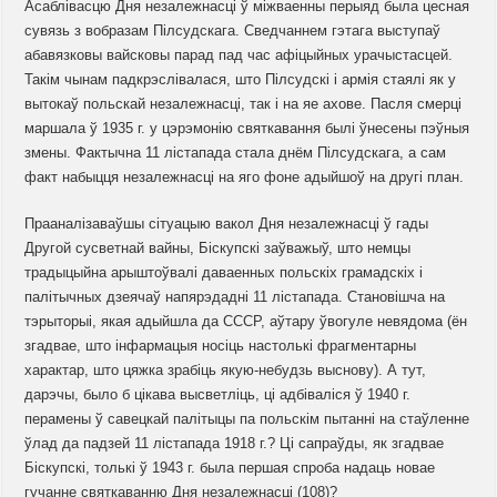
Асаблівасцю Дня незалежнасці ў міжваенны перыяд была цесная
сувязь з вобразам Пілсудскага. Сведчаннем гэтага выступаў
абавязковы вайсковы парад пад час афіцыйных урачыстасцей.
Такім чынам падкрэслівалася, што Пілсудскі і армія стаялі як у
вытокаў польскай незалежнасці, так і на яе ахове. Пасля смерці
маршала ў 1935 г. у цэрэмонію святкавання былі ўнесены пэўныя
змены. Фактычна 11 лістапада стала днём Пілсудскага, а сам
факт набыцця незалежнасці на яго фоне адыйшоў на другі план.
Прааналізаваўшы сітуацыю вакол Дня незалежнасці ў гады
Другой сусветнай вайны, Біскупскі заўважыў, што немцы
традыцыйна арыштоўвалі даваенных польскіх грамадскіх і
палітычных дзеячаў напярэдадні 11 лістапада. Становішча на
тэрыторыі, якая адыйшла да СССР, аўтару ўвогуле невядома (ён
згадвае, што інфармацыя носіць настолькі фрагментарны
характар, што цяжка зрабіць якую-небудзь выснову). А тут,
дарэчы, было б цікава высветліць, ці адбіваліся ў 1940 г.
перамены ў савецкай палітыцы па польскім пытанні на стаўленне
ўлад да падзей 11 лістапада 1918 г.? Ці сапраўды, як згадвае
Біскупскі, толькі ў 1943 г. была першая спроба надаць новае
гучанне святкаванню Дня незалежнасці (108)?