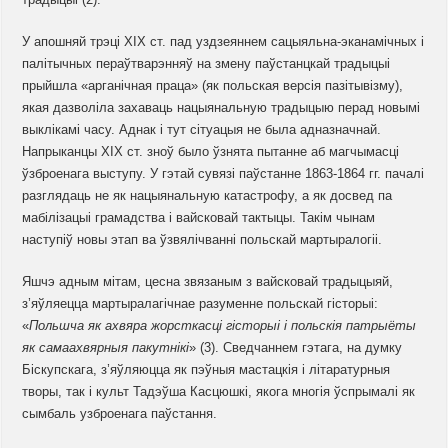
У апошняй трэці XIX ст. пад уздзеяннем сацыяльна-эканамічных і
палітычных пераўтварэнняў на змену паўстанцкай традыцыі
прыйшла «арганічная праца» (як польская версія пазітывізму),
якая дазволіла захаваць нацыянальную традыцыю перад новымі
выклікамі часу. Аднак і тут сітуацыя не была адназначнай.
Напрыканцы XIX ст. зноў было ўзнята пытанне аб магчымасці
ўзброенага выступу. У гэтай сувязі паўстанне 1863-1864 гг. пачалі
разглядаць не як нацыянальную катастрофу, а як досвед па
мабілізацыі грамадства і вайсковай тактыцы. Такім чынам
наступіў новы этап ва ўзвялічванні польскай мартыралогіі.
Яшчэ адным мітам, цесна звязаным з вайсковай традыцыяй,
з’яўляецца мартыралагічнае разуменне польскай гісторыі:
«
Польшча як ахвяра жорсткасці гісторыі і польскія патрыёты
як самаахвярныя пакутнікі
» (3). Сведчаннем гэтага, на думку
Біскупскага, з’яўляюцца як пэўныя мастацкія і літаратурныя
творы, так і культ Тадэўша Касцюшкі, якога многія ўспрымалі як
сымбаль узброенага паўстання.