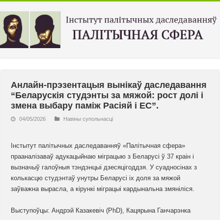
Анлайн-прэзентацыя вынікаў даследавання
“Беларускія студэнты за мяжой: рост долі і
змена выбару паміж Расіяй і ЕС”.
04/05/2026
Навiны супольнасцi
Інстытут палітычных даследаванняў «Палітычная сфера»
прааналізаваў адукацыйнаю міграцыю з Беларусі ў 37 краін і
вызначыў галоўныя тэндэнцыі дзесяцігоддзя. У суадносінах з
колькасцю студэнтаў унутры Беларусі іх доля за мяжой
заўважна вырасла, а кірункі міграцыі кардынальна змяніліся.
Выступоўцы: Андрэй Казакевіч (PhD), Кацярына Ганчарэнка