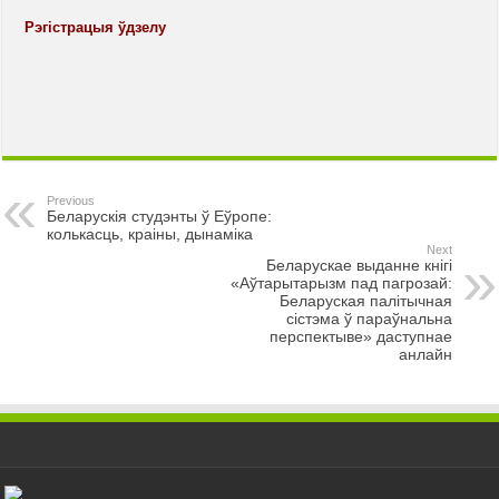
Рэгістрацыя ўдзелу
Previous
Беларускія студэнты ў Еўропе:
колькасць, краіны, дынаміка
Next
Беларускае выданне кнігі
«Аўтарытарызм пад пагрозай:
Беларуская палітычная
сістэма ў параўнальна
перспектыве» даступнае
анлайн