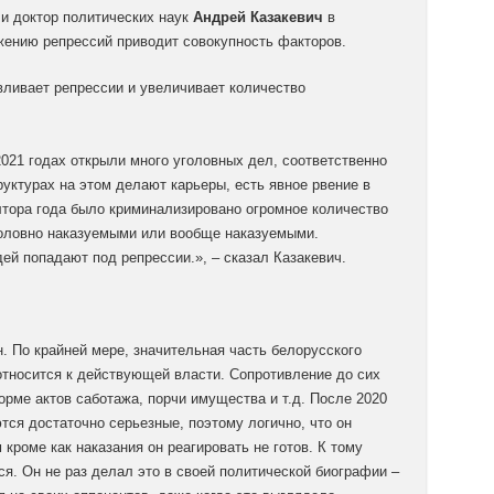
 и доктор политических наук
Андрей Казакевич
в
жению репрессий приводит совокупность факторов.
2021 годах открыли много уголовных дел, соответственно
руктурах на этом делают карьеры, есть явное рвение в
лтора года было криминализировано огромное количество
головно наказуемыми или вообще наказуемыми.
й попадают под репрессии.», – сказал Казакевич.
н. По крайней мере, значительная часть белорусского
относится к действующей власти. Сопротивление до сих
рме актов саботажа, порчи имущества и т.д. После 2020
тся достаточно серьезные, поэтому логично, что он
кроме как наказания он реагировать не готов. К тому
я. Он не раз делал это в своей политической биографии –