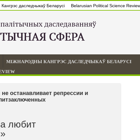
Кангрэс даследчыкаў Беларусі
Belarusian Political Science Revie
МІЖНАРОДНЫ КАНГРЭС ДАСЛЕДЧЫКАЎ БЕЛАРУСІ
REVIEW
 не останавливает репрессии и
олитзаключенных
да любит
я»