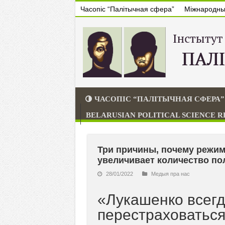
Часопіс “Палітычная сфера”
Міжнародны 
ЧАСОПІС “ПАЛІТЫЧНАЯ СФЕРА”
BELARUSIAN POLITICAL SCIENCE 
Три причины, почему режим
увеличивает количество п
28/01/2022
Медыя пра нас
«Лукашенко всег
перестраховатьс