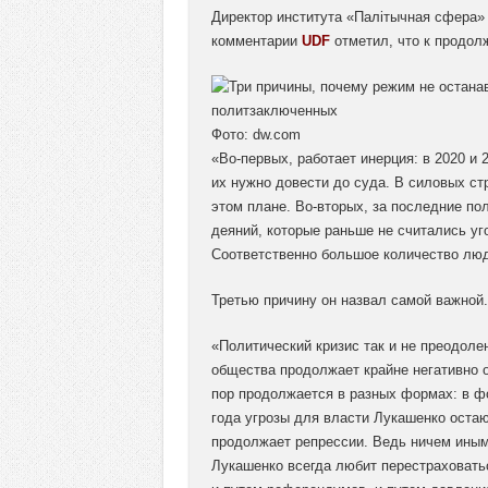
Директор института «Палітычная сфера»
комментарии
UDF
отметил, что к продол
Фото: dw.com
«Во-первых, работает инерция: в 2020 и 
их нужно довести до суда. В силовых ст
этом плане. Во-вторых, за последние по
деяний, которые раньше не считались у
Соответственно большое количество люде
Третью причину он назвал самой важной.
«Политический кризис так и не преодоле
общества продолжает крайне негативно 
пор продолжается в разных формах: в фо
года угрозы для власти Лукашенко остаю
продолжает репрессии. Ведь ничем иным 
Лукашенко всегда любит перестраховатьс