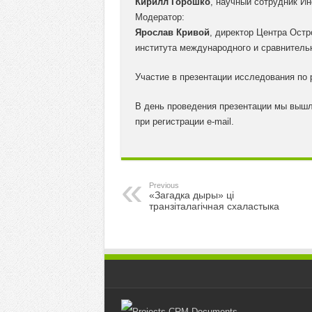
Кирилл Горошко
, научный сотрудник И
Модератор:
Ярослав Кривой
, директор Центра Остр
института международного и сравнительн
Участие в презентации исследования по
В день проведения презентации мы вышл
при регистрации e-mail.
Previous
«Загадка дыры» ці
транзіталагічная схаластыка