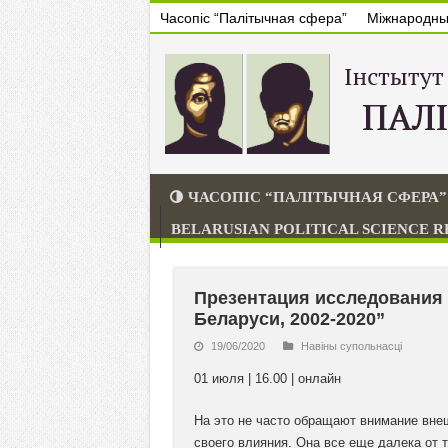
Часопіс “Палітычная сфера”
Міжнародны 
ЧАСОПІС “ПАЛІТЫЧНАЯ СФЕРА”
BELARUSIAN POLITICAL SCIENCE 
Презентация исследования 
Беларуси, 2002-2020”
19/06/2020
Навiны супольнасцi
01 июля | 16.00 | онлайн
На это не часто обращают внимание вне
своего влияния. Она все еще далека от т