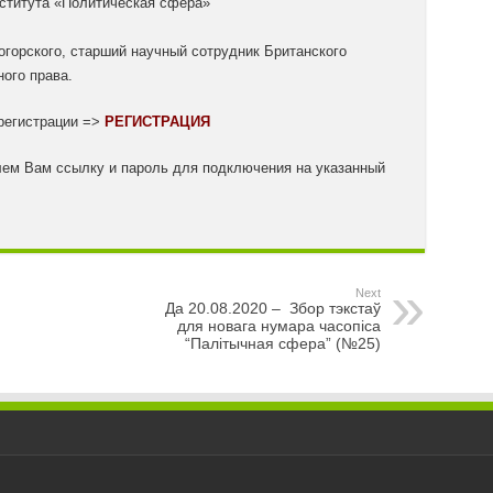
нститута «Политическая сфера»
огорского, старший научный сотрудник Британского
ого права.
 регистрации =>
РЕГИСТРАЦИЯ
ем Вам ссылку и пароль для подключения на указанный
Next
Да 20.08.2020 – Збор тэкстаў
для новага нумара часопіса
“Палітычная сфера” (№25)