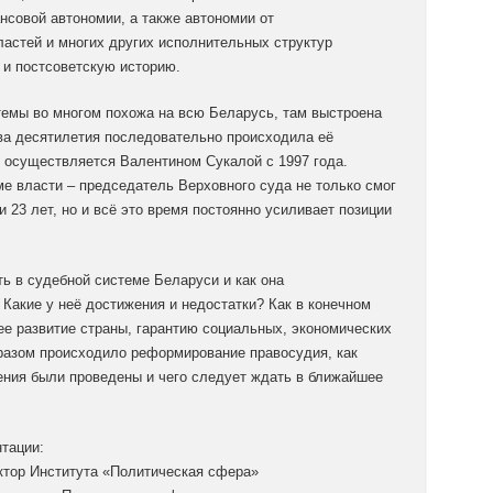
нсовой автономии, а также автономии от
ластей и многих других исполнительных структур
 и постсоветскую историю.
темы во многом похожа на всю Беларусь, там выстроена
два десятилетия последовательно происходила её
о осуществляется Валентином Сукалой с 1997 года.
е власти – председатель Верховного суда не только смог
 23 лет, но и всё это время постоянно усиливает позиции
ть в судебной системе Беларуси и как она
Какие у неё достижения и недостатки? Как в конечном
ее развитие страны, гарантию социальных, экономических
бразом происходило реформирование правосудия, как
ения были проведены и чего следует ждать в ближайшее
тации:
ктор Института «Политическая сфера»