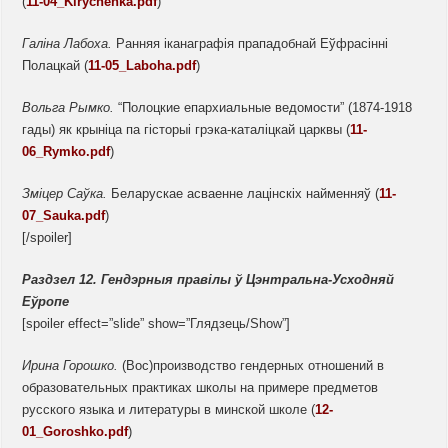
(
11-04_Kirychenka.pdf
)
Галіна Лабоха.
Ранняя іканаграфія прападобнай Еўфрасінні
Полацкай (
11-05_Laboha.pdf
)
Вольга Рымко.
“Полоцкие епархиальные ведомости” (1874-1918
гады) як крыніца па гісторыі грэка-каталіцкай царквы (
11-
06_Rymko.pdf
)
Зміцер Саўка.
Беларускае асваенне лацінскіх найменняў (
11-
07_Sauka.pdf
)
[/spoiler]
Раздзел
12.
Гендэрныя правілы ў Цэнтральна-Усходняй
Еўропе
[spoiler effect=”slide” show=”Глядзець/Show”]
Ирина
Горошко.
(Вос)производство гендерных отношений в
образовательных практиках школы на примере предметов
русского языка и литературы в минской школе (
12-
01_Goroshko.pdf
)