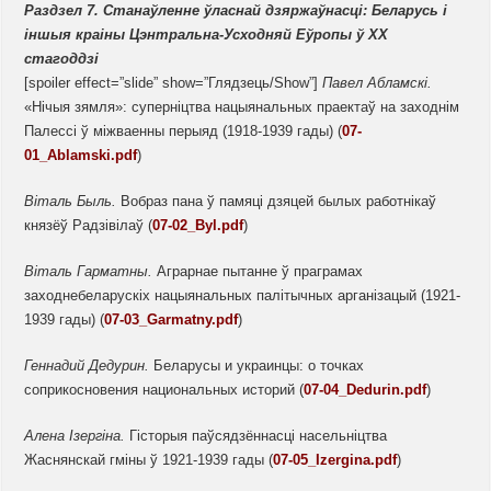
Раздзел 7.
Станаўленне ўласнай дзяржаўнасці:
Беларусь
і
іншыя краіны Цэнтральна-Усходняй Еўропы ў ХХ
стагоддзі
[spoiler effect=”slide” show=”Глядзець/Show”]
Павел Абламскі.
«Нічыя зямля»: суперніцтва нацыянальных праектаў на заходнім
Палессі ў міжваенны перыяд (1918-1939 гады) (
07-
01_Ablamski.pdf
)
Віталь
Быль.
Вобраз пана ў памяці дзяцей былых работнікаў
князёў Радзівілаў (
07-02_Byl.pdf
)
Віталь Гарматны.
Аграрнае пытанне ў праграмах
заходнебеларускіх нацыянальных палітычных арганізацый (1921-
1939 гады) (
07-03_Garmatny.pdf
)
Геннадий Дедурин.
Беларусы и украинцы: о точках
соприкосновения национальных историй (
07-04_Dedurin.pdf
)
Алена
Ізергіна.
Гісторыя паўсядзённасці насельніцтва
Жаснянскай гміны ў 1921-1939 гады (
07-05_Izergina.pdf
)