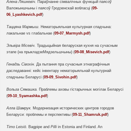
Алена
Ляшкевіч.
Параўнанне сімвалічных функцый паясоў
Валожыншчыны і паясоў Гродзенскай вобласці (
09-
06_Lyashkevich.pdf
)
Таццяна Мармыш.
Нематэрыяльная культурная спадчына:
лакальнае vs глабальнае (
09-07_Marmysh.pdf
)
Эльвіра Місевіч.
Традыцыйная беларуская кухня на сучасным
этапе (на прыкладзеМядзельшчыны) (
09-08_Misevich.pdf
)
Генадзь
Сівохін.
Да пытання пра сучасныя этнаграфічныя
даследаванні: кейс інвентару нематэрыяльнай культурнай
спадчыны Беларусі (
09-09_Sivohin.pdf
)
Вольга Сямашка.
Праблемы аховы гістарычных могілак Беларусі
(
09-10_Syamashka.pdf
)
Алла Шамрук.
Модернизация исторических центров городов
Беларуси: проблемы и перспективы (
09-11_Shamruk.pdf
)
Timo Leisiö
.
Bagpipe and
Pilli
in Estonia and Finland. An