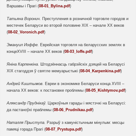
Варшавы і Прагі (
08-01_Bylina.pdf
)
Татьяна Воронич.
Преступления в розничной торговле городов и
местечек Беларуси во второй половине XIX – начале XX веков
(
08-02_Voronich.pdf
)
Эмануил Иоффе.
Еврейская торговля на беларусских землях в
концеXVIII – начале XX веков (
08-03_Ioffe.pdf
)
Яніна Карпенкіна.
Штодзённасць габрэйскіх дзяцей на Беларусі
ХІХ стагоддзя ў святле мемуарыстыкі (
08-04_Karpenkina.pdf
)
Андрей
Киштымов.
Евреи в экономике Беларуси конца XVIII –
начала ХХ веков: к постановке проблемы (
08-05_Kishtymov.pdf
)
Аляксандр
Пруднікаў.
Царкоўныя гарады і мястэчкі на Беларусі:
да пастаноўкі праблемы (
08-06_Prudnikau.pdf
)
Наталля Прыступа.
Разрыў з камуністычным мінулым: месцы
памяці горада Прагі (
08-07_Prystupa.pdf
)