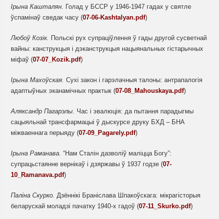
Ірына Кашталян.
Голад у БССР у 1946-1947 гадах у святле
ўспамінаў сведак часу (
07-06-Kashtalyan.pdf
)
Любоў Козік.
Польскі рух супраціўлення ў гады другой сусветнай
вайны: канструкцыя і дэканструкцыя нацыянальных гістарычных
міфаў (
07-07_Kozik.pdf
)
Ірына Махоўская.
Сухі закон і гарэлачныя талоны: антрапалогія
адаптыўных эканамічных практык (
07-08_Mahouskaya.pdf
)
Аляксандр Пагарэлы.
Час і эвалюція: да пытання парадыгмы
сацыяльнай трансфармацыі ў дыскурсе друку БХД – БНА
міжваеннага перыяду (
07-09_Pagarely.pdf
)
Ірына
Раманава.
“Нам Сталін дазволіў маліцца Богу”:
супрацьстаянне вернікаў і дзяржавы ў 1937 годзе (
07-
10_Ramanava.pdf
)
Паліна
Скурко.
Дзённікі Браніслава Шпакоўскага: мікрагісторыя
беларускай моладзі пачатку 1940-х гадоў (
07-11_Skurko.pdf
)