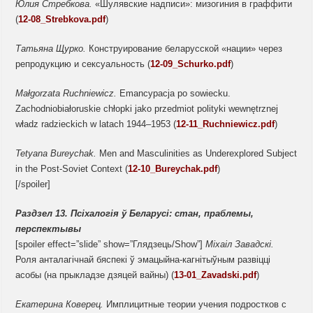
Юлия Стребкова.
«Шулявские надписи»: мизогиния в граффити
(
12-08_Strebkova.pdf
)
Татьяна Щурко.
Конструирование беларусской «нации» через
репродукцию и сексуальность (
12-09_Schurko.pdf
)
Małgorzata Ruchniewicz.
Emancypacja po sowiecku.
Zachodniobiałoruskie chłopki jako przedmiot polityki wewnętrznej
władz radzieckich w latach 1944–1953 (
12-11_Ruchniewicz.pdf
)
Tetyana Bureychak.
Men and Masculinities as Underexplored Subject
in the Post-Soviet Context (
12-10_Bureychak.pdf
)
[/spoiler]
Раздзел 13.
Псіхалогія ў Беларусі:
стан, праблемы,
перспектывы
[spoiler effect=”slide” show=”Глядзець/Show”]
Міхаіл Завадскі.
Роля анталагічнай бяспекі ў эмацыйна-кагнітыўным развіцці
асобы (на прыкладзе дзяцей вайны) (
13-01_Zavadski.pdf
)
Екатерина
Коверец.
Имплицитные теории учения подростков с