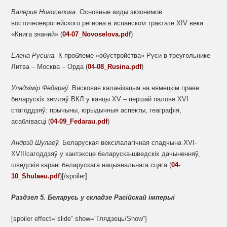
Валерия Новоселова.
Основные виды экзонимов
восточноевропейского региона в испанском трактате XIV века
«Книга знаний» (
04-07_Novoselova.pdf
)
Елена Русина.
К проблеме «обустройства» Руси в треугольнике
Литва – Москва – Орда (
04-08_Rusina.pdf
)
Уладзімір Фёдараў.
Вясковая каланізацыя на нямецкім праве
беларускіх земляў ВКЛ у канцы XV – першай палове XVI
стагоддзяў: прычыны, юрыдычныя аспекты, геаграфія,
асаблівасці (
04-09_Fedarau.pdf
)
Андрэй
Шулаеў.
Беларуская вексілалагічная спадчына XVI-
XVIIIсагоддзяў у кантэксце беларуска-шведскіх дачыненняў,
шведскія карані беларускага нацыянальнага сцяга (
04-
10_Shulaeu.pdf
)[/spoiler]
Раздзел 5. Беларусь у
складзе Расійскай імперыі
[spoiler effect=”slide” show=”Глядзець/Show”]