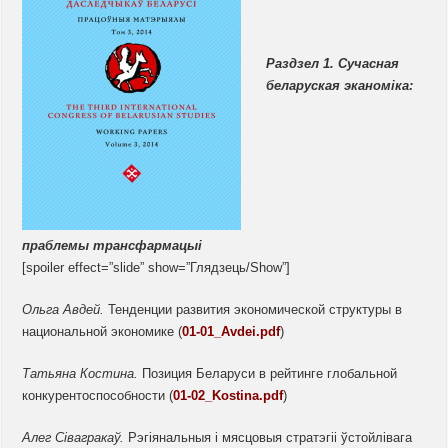
Раздзел 1.
Сучасная
беларуская эканоміка:
праблемы
трансфармацыі
[spoiler effect=”slide” show=”Глядзець/Show”]
Ольга
Авдей.
Тенденции развития экономической структуры в
национальной экономике (
01-01_Avdei.pdf
)
Татьяна Костина.
Позиция Беларуси в рейтинге глобальной
конкурентоспособности (
01-02_Kostina.pdf
)
Алег
Сівагракаў.
Рэгіянальныя і мясцовыя стратэгіі ўстойлівага