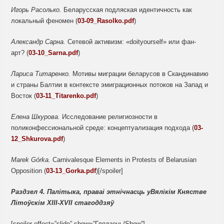
Игорь Расолько.
Беларусская подляская идентичность как
локальный феномен (
03-09_Rasolko.pdf
)
Александр Сарна.
Сетевой активизм: «doityourself» или фан-
арт? (
03-10_Sarna.pdf
)
Лариса Титаренко.
Мотивы миграции беларусов в Скандинавию
и страны Балтии в контексте эмиграционных потоков на Запад и
Восток (
03-11_Titarenko.pdf
)
Елена Шкурова.
Исследование религиозности в
поликонфессиональной среде: концептуализация подхода (
03-
12_Shkurova.pdf
)
Marek Górka.
Carnivalesque Elements in Protests of Belarusian
Opposition (
03-13_Gorka.pdf
)[/spoiler]
Раздзел
4.
Палітыка,
права
і этнічнасць
у
Вялікім Княстве
Літоўскім
XIII-XVII
стагоддзяў
[spoiler effect=”slide” show=”Глядзець/Show”]