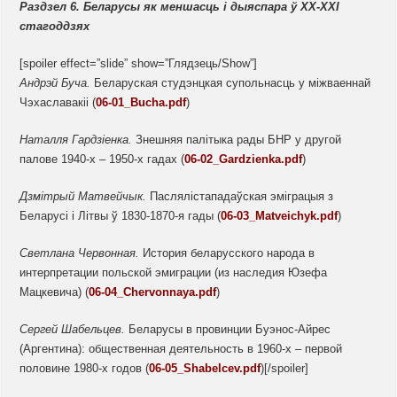
Раздзел 6. Беларусы як
меншасць і
дыяспара
ў ХХ-ХХІ
стагоддзях
[spoiler effect=”slide” show=”Глядзець/Show”]
Андрэй Буча.
Беларуская студэнцкая супольнасць у міжваеннай
Чэхаславакіі (
06-01_Bucha.pdf
)
Наталля
Гардзіенка.
Знешняя палітыка рады БНР у другой
палове 1940-х – 1950-х гадах (
06-02_Gardzienka.pdf
)
Дзмітрый
Матвейчык.
Паслялістападаўская эміграцыя з
Беларусі і Літвы ў 1830-1870-я гады (
06-03_Matveichyk.pdf
)
Светлана Червонная.
История беларусского народа в
интерпретации польской эмиграции (из наследия Юзефа
Мацкевича) (
06-04_Chervonnaya.pdf
)
Сергей Шабельцев.
Беларусы в провинции Буэнос-Айрес
(Аргентина): общественная деятельность в 1960-х – первой
половине 1980-х годов (
06-05_Shabelcev.pdf
)[/spoiler]