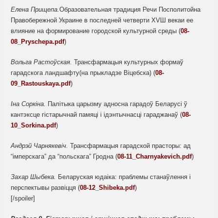
Елена Прищепа.
Образовательная традиция Речи Посполитойна
Правобережной Украине в последней четверти XVШ векаи ее
влияние на формирование городской культурной среды (
08-
08_Pryschepa.pdf
)
Вольга
Растоўская.
Трансфармацыя культурных формаў
гарадскога ландшафту(на прыкладзе Віцебска) (
08-
09_Rastouskaya.pdf
)
Іна Соркіна.
Палітыка царызму адносна гарадоў Беларусі ў
кантэксце гістарычнай памяці і ідэнтычнасці гараджанаў (
08-
10_Sorkina.pdf
)
Андрэй Чарнякевіч.
Трансфармацыя гарадской прасторы: ад
“імперскага” да “польскага” Гродна (
08-11_Charnyakevich.pdf
)
Захар
Шыбека.
Беларуская юдаіка: праблемы станаўлення і
перспектывы развіцця (
08-12_Shibeka.pdf
)
[/spoiler]