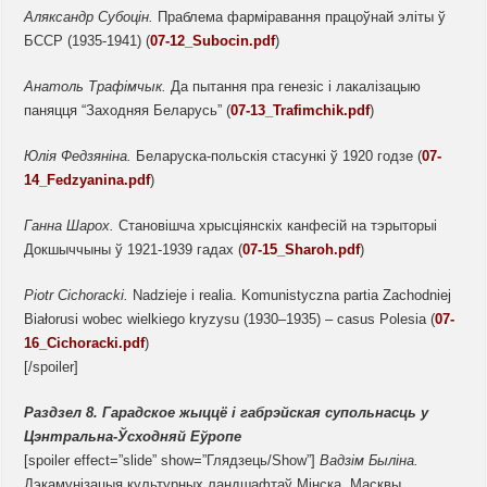
Аляксандр
Субоцін.
Праблема фарміравання працоўнай эліты ў
БССР (1935-1941) (
07-12_Subocin.pdf
)
Анатоль Трафімчык.
Да пытання пра генезіс і лакалізацыю
паняцця “Заходняя Беларусь” (
07-13_Trafimchik.pdf
)
Юлія Федзяніна.
Беларуска-польскія стасункі ў 1920 годзе (
07-
14_Fedzyanina.pdf
)
Ганна Шарох.
Становішча хрысціянскіх канфесій на тэрыторыі
Докшыччыны ў 1921-1939 гадах (
07-15_Sharoh.pdf
)
Piotr Cichoracki.
Nadzieje i realia. Komunistyczna partia Zachodniej
Białorusi wobec wielkiego kryzysu (1930–1935) – casus Polesia (
07-
16_Cichoracki.pdf
)
[/spoiler]
Раздзел 8.
Гарадское жыццё і габрэйская супольнасць
у
Цэнтральна-Ўсходняй Еўропе
[spoiler effect=”slide” show=”Глядзець/Show”]
Вадзім Быліна.
Дэкамунізацыя культурных ландшафтаў Мінска, Масквы,