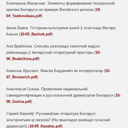
Екатерина Янковская.
Элементы формирования театральной
критики Беларуси на примере Витебского региона (
10-
04_Yankovskaia.pdf
)
Ірына
Бажок.
Гісторыка-культурныя рэаліі ў эсэістыцы Віктара
Казько (
10-05_Bazhok.pdf
)
Ала
Брадзіхіна.
Спосабы рэалізацыі сюжэтнай мадэлі
рабінзанады ў беларускай літаратурнай прасторы (
10-
06_Bradzihina.pdf
)
Анатоль Брусевіч.
Максім Багдановіч як інтэрпрэтатар (
10-
07_Brusevich.pdf
)
Анастасия Гулина.
Проявления национальной
самоидентификации в русскоязычной драматургии Беларуси (
10-
08_Gulina.pdf
)
Сяргей
Кавалёў.
Рускамоўная літаратура Беларусі:
альтэрнатыва ці пагроза? (На прыкладзе развіцця сучаснай
драматургіі) (
10-09_Kavaleu.pdf
)