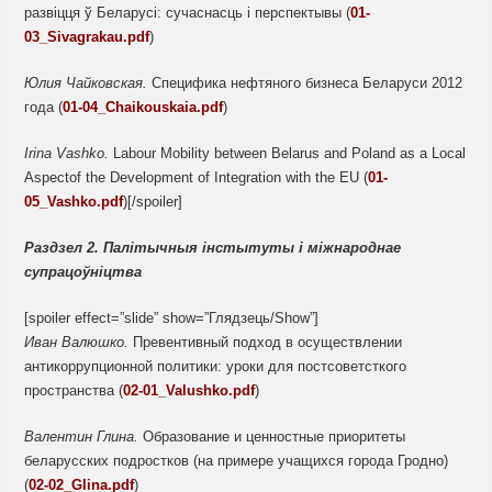
развіцця ў Беларусі: сучаснасць і перспектывы (
01-
03_Sivagrakau.pdf
)
Юлия Чайковская.
Специфика нефтяного бизнеса Беларуси 2012
года (
01-04_Chaikouskaia.pdf
)
Irina Vashko.
Labour Mobility between Belarus and Poland as a Local
Aspectof the Development of Integration with the EU (
01-
05_Vashko.pdf
)[/spoiler]
Раздзел
2.
Палітычныя інстытуты і міжнароднае
супрацоўніцтва
[spoiler effect=”slide” show=”Глядзець/Show”]
Иван
Валюшко.
Превентивный подход в осуществлении
антикоррупционной политики: уроки для постсоветсткого
пространства (
02-01_Valushko.pdf
)
Валентин Глина.
Образование и ценностные приоритеты
беларусских подростков (на примере учащихся города Гродно)
(
02-02_Glina.pdf
)