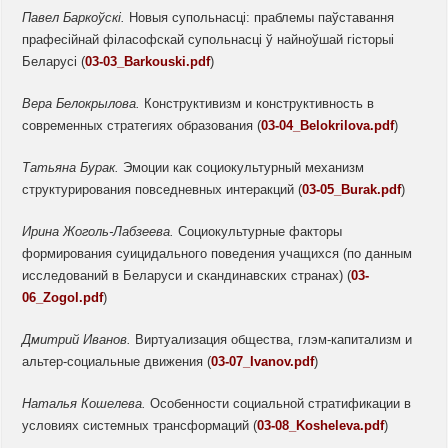
Павел
Баркоўскі.
Новыя супольнасці: праблемы паўставання
прафесійнай філасофскай супольнасці ў найноўшай гісторыі
Беларусі (
03-03_Barkouski.pdf
)
Вера
Белокрылова.
Конструктивизм и конструктивность в
современных стратегиях образования (
03-04_Belokrilova.pdf
)
Татьяна Бурак.
Эмоции как социокультурный механизм
структурирования повседневных интеракций (
03-05_Burak.pdf
)
Ирина Жоголь-Лабзеева.
Социокультурные факторы
формирования суицидального поведения учащихся (по данным
исследований в Беларуси и скандинавских странах) (
03-
06_Zogol.pdf
)
Дмитрий Иванов.
Виртуализация общества, глэм-капитализм и
альтер-социальные движения (
03-07_Ivanov.pdf
)
Наталья Кошелева.
Особенности социальной стратификации в
условиях системных трансформаций (
03-08_Kosheleva.pdf
)