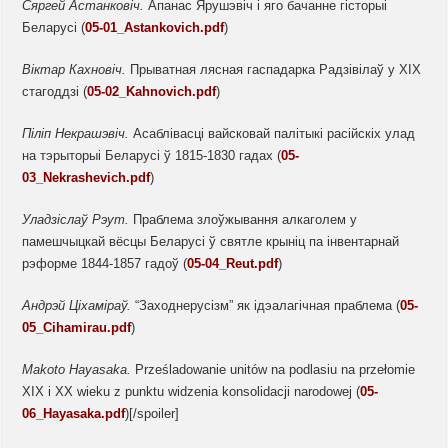
Сяргей Астанковіч.
Апанас Ярушэвіч і яго бачанне гісторыі
Беларусі (
05-01_Astankovich.pdf
)
Віктар Кахновіч.
Прыватная лясная гаспадарка Радзівілаў у ХІХ
стагоддзі (
05-02_Kahnovich.pdf
)
Піліп Некрашэвіч.
Асаблівасці вайсковай палітыкі расійскіх улад
на тэрыторыі Беларусі ў 1815-1830 гадах (
05-
03_Nekrashevich.pdf
)
Уладзіслаў Рэут.
Праблема злоўжывання алкаголем у
памешчыцкай вёсцы Беларусі ў святле крыніц па інвентарнай
рэформе 1844-1857 гадоў (
05-04_Reut.pdf
)
Андрэй Ціхаміраў.
“Заходнерусізм” як ідэалагічная праблема (
05-
05_Cihamirau.pdf
)
Makoto
Hayasaka
.
Prześladowanie unitów na podlasiu na przełomie
XIX i XX wieku z punktu widzenia konsolidacji narodowej (
05-
06_Hayasaka.pdf
)[/spoiler]