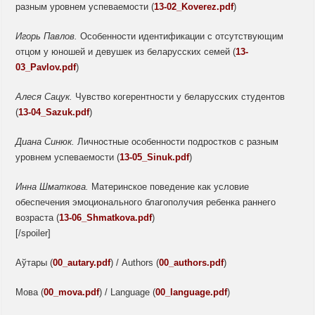
разным уровнем успеваемости (
13-02_Koverez.pdf
)
Игорь Павлов.
Особенности идентификации с отсутствующим
отцом у юношей и девушек из беларусских семей (
13-
03_Pavlov.pdf
)
Алеся Сацук.
Чувство когерентности у беларусских студентов
(
13-04_Sazuk.pdf
)
Диана Синюк.
Личностные особенности подростков с разным
уровнем успеваемости (
13-05_Sinuk.pdf
)
Инна Шматкова.
Материнское поведение как условие
обеспечения эмоционального благополучия ребенка раннего
возраста (
13-06_Shmatkova.pdf
)
[/spoiler]
Аўтары (
00_autary.pdf
) / Authors (
00_authors.pdf
)
Мова (
00_mova.pdf
) / Language (
00_language.pdf
)