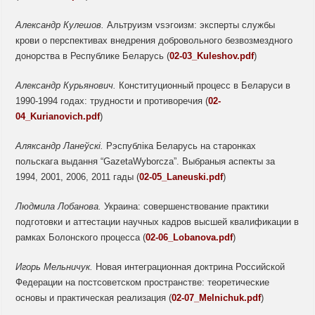
Александр Кулешов.
Альтруизм vsэгоизм: эксперты службы
крови о перспективах внедрения добровольного безвозмездного
донорства в Республике Беларусь (
02-03_Kuleshov.pdf
)
Александр Курьянович.
Конституционный процесс в Беларуси в
1990-1994 годах: трудности и противоречия (
02-
04_Kurianovich.pdf
)
Аляксандр
Ланеўскі.
Рэспубліка Беларусь на старонках
польскага выдання “GazetaWyborcza”. Выбраныя аспекты за
1994, 2001, 2006, 2011 гады (
02-05_Laneuski.pdf
)
Людмила Лобанова.
Украина: совершенствование практики
подготовки и аттестации научных кадров высшей квалификации в
рамках Болонского процесса (
02-06_Lobanova.pdf
)
Игорь Мельничук.
Новая интеграционная доктрина Российской
Федерации на постсоветском пространстве: теоретические
основы и практическая реализация (
02-07_Melnichuk.pdf
)