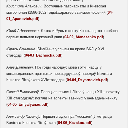
Кристина Апанович.
Восточные патриархаты и Киевская
митрополия (1596-1632 годы):характер взаимоотношений (
04-
01_Apanovich.pdf
)
Юрий Афанасенко
.
Литва и Русь в эпоху Констанцского собора:
первые попытки церковной унии (
04-02_Afanasenko.pdf
)
Юрась Бачышча.
Біблійныя ўплывы на права ВКЛ у XVI
стагоддзі (
04-03_Bachischa.pdf
)
Алег
Дзярновіч.
Прыгоды народаў: мова і этнічнасць у
кнігавыдавецкіх практыках першадрукароў народаў Вялікага
Княства Літоўскага XVIстагоддзя (
04-04_Dzyarnovich.pdf
)
Сяргей Емяльянаў.
Полацкая зямля і Літва ў канцы ХІІ – пачатку
ХІІІ стагоддзяў: погляд на аспекты ваенных узаемадачыненняў
(
04-05_Emyalyanau.pdf
)
Аляксандр Казакоў.
Першая згадка пра “москаля” ў метрыцы
Вялікага Княства Літоўскага (
04-06_Kazakou.pdf
)