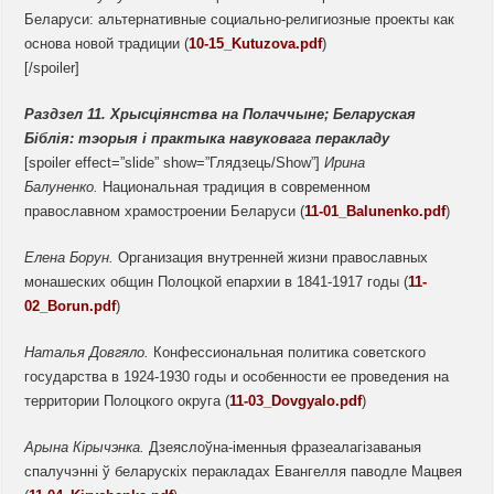
Беларуси: альтернативные социально-религиозные проекты как
основа новой традиции (
10-15_Kutuzova.pdf
)
[/spoiler]
Раздзел 11. Хрысціянства на Полаччыне; Беларуская
Біблія: тэорыя і практыка навуковага перакладу
[spoiler effect=”slide” show=”Глядзець/Show”]
Ирина
Балуненко.
Национальная традиция в современном
православном храмостроении Беларуси (
11-01_Balunenko.pdf
)
Елена Борун.
Организация внутренней жизни православных
монашеских общин Полоцкой епархии в 1841-1917 годы (
11-
02_Borun.pdf
)
Наталья Довгяло.
Конфессиональная политика советского
государства в 1924-1930 годы и особенности ее проведения на
территории Полоцкого округа (
11-03_Dovgyalo.pdf
)
Арына
Кірычэнка.
Дзеяслоўна-іменныя фразеалагізаваныя
спалучэнні ў беларускіх перакладах Евангелля паводле Мацвея