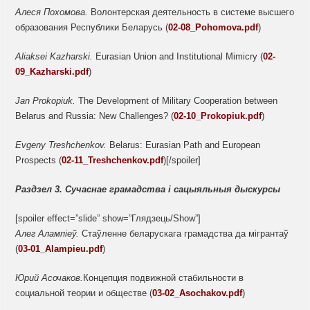
Алеся Похомова.
Волонтерская деятельность в системе высшего
образования Республики Беларусь (
02-08_Pohomova.pdf
)
Aliaksei Kazharski.
Eurasian Union and Institutional Mimicry (
02-
09_Kazharski.pdf
)
Jan Prokopiuk.
The Development of Military Cooperation between
Belarus and Russia: New Challenges? (
02-10_Prokopiuk.pdf
)
Evgeny Treshchenkov.
Belarus: Eurasian Path and European
Prospects (
02-11_Treshchenkov.pdf
)[/spoiler]
Раздзел 3.
Сучаснае грамадства і сацыяльныя дыскурсы
[spoiler effect=”slide” show=”Глядзець/Show”]
Алег Алампіеў.
Стаўленне беларускага грамадства да мігрантаў
(
03-01_Alampieu.pdf
)
Юрий Асочаков.
Концепция подвижной стабильности в
социальной теории и обществе (
03-02_Asochakov.pdf
)