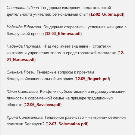
Светлана Губина.
Гендерные измерения педагогической
деятельности учителей: региональный опыт (
12-02_Gubina.pdf
)
Надежда Ефимова.
Гендерные стереотипы: успешная женщина в
беларусской прессе (
12-03_Efimova.pdf
)
Надежда Нартова.
«Размер имеет значение»: стратегии
контроля и управления телом в среде городской молодежи (
12-
04_Nartova.pdf
)
Снежана Рогач.
Гендерные вопросы к проектам
беларуской«национальной истории» (
12-05_Rogach.pdf
)
Юлия Савельева.
Конфликт субъективации и индивидуализации
личности в современной семье на примере традиционных
обществ (
12-06_Saveleva.pdf
)
Ирина Соломатина.
Гендерное равенство – «витрина» семейной
политики Беларуси? (
12-07_Solomatina.pdf
)