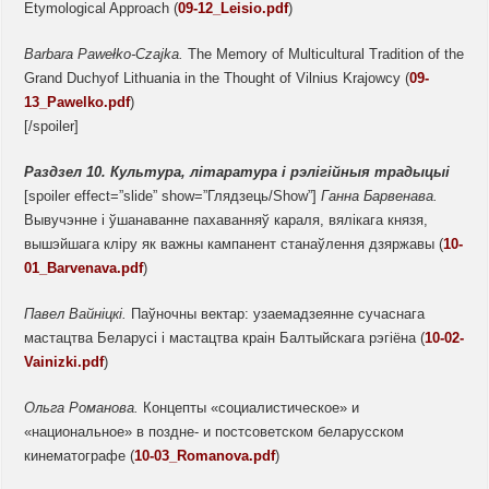
Etymological Approach (
09-12_Leisio.pdf
)
Barbara Pawełko-Czajka.
The Memory of Multicultural Tradition of the
Grand Duchyof Lithuania in the Thought of Vilnius Krajowcy (
09-
13_Pawelko.pdf
)
[/spoiler]
Раздзел 10. Культура,
літаратура і рэлігійныя традыцыі
[spoiler effect=”slide” show=”Глядзець/Show”]
Ганна Барвенава.
Вывучэнне і ўшанаванне пахаванняў караля, вялікага князя,
вышэйшага кліру як важны кампанент станаўлення дзяржавы (
10-
01_Barvenava.pdf
)
Павел Вайніцкі.
Паўночны вектар: узаемадзеянне сучаснага
мастацтва Беларусі і мастацтва краін Балтыйскага рэгіёна (
10-02-
Vainizki.pdf
)
Ольга Романова.
Концепты «социалистическое» и
«национальное» в поздне- и постсоветском беларусском
кинематографе (
10-03_Romanova.pdf
)