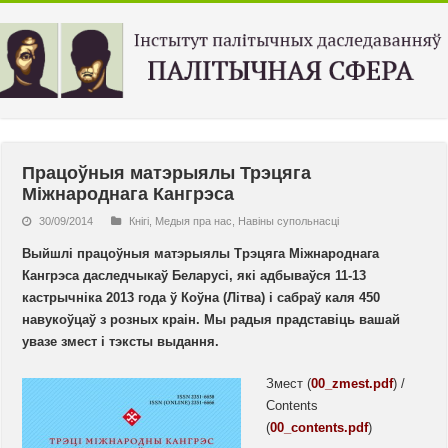
Працоўныя матэрыялы Трэцяга
Міжнароднага Кангрэса
30/09/2014
Кнігі
,
Медыя пра нас
,
Навiны супольнасцi
Выйшлі працоўныя матэрыялы Трэцяга Міжнароднага
Кангрэса даследчыкаў Беларусі, які адбываўся 11-13
кастрычніка 2013 года ў Коўна (Літва) і сабраў каля 450
навукоўцаў з розных краін. Мы радыя прадставіць вашай
увазе змест і тэксты выдання.
Змест (
00_zmest.pdf
) /
Contents
(
00_contents.pdf
)