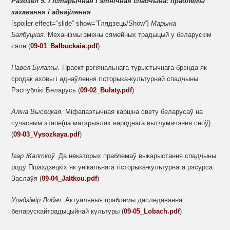
Раздзел 9. Гістарычная і этнічная спадчына: праблемы
захавання і аднаўлення
[spoiler effect=”slide” show=”Глядзець/Show”]
Марына
Балбуцкая.
Механізмы змены сямейных традыцый у беларускім
сяле (
09-01_Balbuckaia.pdf
)
Павел Булаты.
Праект рэгіянальнага турыстычнага брэнда як
сродак аховы і аднаўлення гісторыка-культурнай спадчыны
Рэспублікі Беларусь (
09-02_Bulaty.pdf
)
Аліна
Высоцкая.
Міфапаэтычная карціна свету беларусаў на
сучасным этапе(па матэрыялах народнага вытлумачэння сноў)
(
09-03_Vysozkaya.pdf
)
Ігар Жалткоў.
Да некаторых праблемаў выкарыстання спадчыны
роду Пшаздзецкіх як унікальнага гісторыка-культурнага рэсурса
Заслаўя (
09-04_Jaltkou.pdf
)
Уладзімір
Лобач.
Актуальныя праблемы даследавання
беларускайтрадыцыйнай культуры (
09-05_Lobach.pdf
)