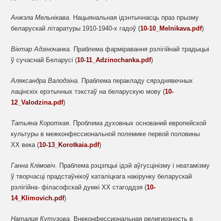
Анжэла Мельнікава.
Нацыянальная ідэнтычнасць праз прызму
беларускай літаратуры 1910-1940-х гадоў (
10-10_Melnikava.pdf
)
Віктар Адзіночанка.
Праблема фарміравання рэлігійнай традыцыі
ў сучаснай Беларусі (
10-11_Adzinochanka.pdf
)
Аляксандра Валодзіна.
Праблема перакладу сярэднявечных
лацінскіх ерэтычных тэкстаў на беларускую мову (
10-
12_Valodzina.pdf
)
Татьяна Короткая.
Проблема духовных оснований европейской
культуры в межконфессиональной полемике первой половины
ХХ века (
10-13_Korotkaia.pdf
)
Ганна
Клімовіч.
Праблема рэцэпцыі ідэй аўгусцінізму і неатамізму
ў творчасці прадстаўнікоў каталіцкага накірунку беларускай
рэлігійна- філасофскай думкі ХХ стагоддзя (
10-
14_Klimovich.pdf
)
Наталия
Кутузова.
Внеконфессиональная религиозность в