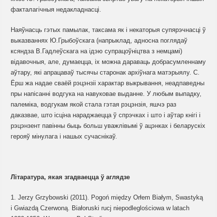
факталагічныя недакладнасці.
Наяўнасць гэтых памылак, таксама як і некаторыя супярэчнасці ў
выказваннях Ю.Грыбоўскага (напрыклад, адносна поглядаў
ксяндза В.Гадлеўскага на ідэю супрацоўніцтва з немцамі)
відавочныя, але, думаецца, іх можна дараваць добрасумленнаму
аўтару, які апрацаваў тысячы старонак архіўнага матэрыялу. С.
Ёрш жа надае сваёй рэцэнзіі характар выкрывання, неадпаведны
пры напісанні водгука на навуковае выданне. У любым выпадку,
палеміка, водгукам якой стала гэтая рэцэнзія, яшчэ раз
даказвае, што ісціна нараджаецца ў спрэчках і што і аўтар кнігі і
рэцэнзент павінны быць больш уважлівымі ў ацэнках і беларускіх
герояў мінулага і нашых сучаснікаў.
Літаратура, якая згадваецца ў аглядзе
1. Jerzy Grzybowski (2011). Pogoń między Orłem Białym, Swastyką
i Gwiazdą Czerwoną. Białoruski rucj niepodleglościowa w latach