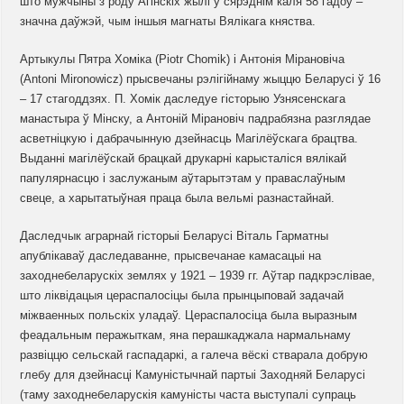
што мужчыны з роду Агінскіх жылі ў сярэднім каля 58 гадоў –
значна даўжэй, чым іншыя магнаты Вялікага княства.
Артыкулы Пятра Хоміка (Piotr Chomik) і Антонія Мірановіча
(Antoni Mironowicz) прысвечаны рэлігійнаму жыццю Беларусі ў 16
– 17 стагоддзях. П. Хомік даследуе гісторыю Узнясенскага
манастыра ў Мінску, а Антоній Мірановіч падрабязна разглядае
асветніцкую і дабрачынную дзейнасць Магілёўскага брацтва.
Выданні магілёўскай брацкай друкарні карысталіся вялікай
папулярнасцю і заслужаным аўтарытэтам у праваслаўным
свеце, а харытатыўная праца была вельмі разнастайнай.
Даследчык аграрнай гісторыі Беларусі Віталь Гарматны
апублікаваў даследаванне, прысвечанае камасацыі на
заходнебеларускіх землях у 1921 – 1939 гг. Аўтар падкрэслівае,
што ліквідацыя цераспалосіцы была прынцыповай задачай
міжваенных польскіх уладаў. Цераспалосіца была выразным
феадальным перажыткам, яна перашкаджала нармальнаму
развіццю сельскай гаспадаркі, а галеча вёскі стварала добрую
глебу для дзейнасці Камуністычнай партыі Заходняй Беларусі
(таму заходнебеларускія камуністы часта выступалі супраць