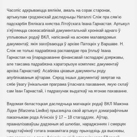
Часопіс адкрываецца вялікім, амаль на сорак старонак,
артыкулам гродзенскай даследчыцы Наталлі Сліж пра сям’ю
падскарбія Вялікага княства Літоўскага Івана Гарнастая. Артыкул
з’яўляецца своеасаблівай дакументальнай хронікай аднаго ў
уплывовых родаў ВКЛ, напісанай на аснове малавядомых
дакументаў, якія захоўваюцца ў архіве Патоцкіх у Варшаве. Н.
Сліж не толькі падрабязна распавядае пра ўплыў Івана
Гарнастая на ўпарадкаванне фінансавай гаспадаркі дзяржавы,
але таксама падрабязна харатэрызуе комплекс дакументаў
архіва Гарнастаяў. Асабліва цікавыя дакументы роду
апублікаваныя аўтарам. Сярод іншых дакументаў звяртае на
сябе ўвагу ўнікальная праграма ўласнага пахавання, якую склаў
сам Іван Гарнастай, і падрахунак выдаткаў на ягонае пахаванне.
Вядомая беластоцкая даследчыца магнацкіх родаў ВКЛ Мажэна
Лідке (Marzena Liedke) прысвяціла свой артыкул дэмаграфічным
паказчыкам рода Агінскіх ў 17 – 18 стагоддзях. Аўтар,
прааналізаваўшы дадзеныя аб шлюбах, нараджэннях і смерцях
прадстаўнікоў гэтага знакамітага роду прыходзіць да высновы,