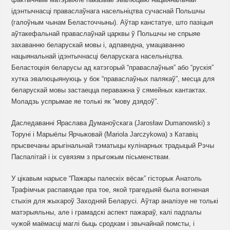
ідэнтычнасці праваслаўнага насельніцтва сучаснай Польшчы
(галоўным чынам Беласточчыны). Аўтар канстатуе, што пазіцыя
аўтакефальнай праваслаўнай царквы ў Польшчы не спрыяе
захаванню беларускай мовы і, адпаведна, умацаванню
нацыянальнай ідэнтычнасці беларускага насельніцтва.
Беластоцкія беларусы ад катэгорый “праваслаўныя” або “рускія”
хутка эвалюцыянуюць у бок “праваслаўных палякаў”, месца для
беларускай мовы застаецца пераважна ў сямейных кантактах.
Моладзь успрымае яе толькі як “мову дзядоў”.
Даследаванні Яраслава Думаноўскага (Jarosław Dumanowski) з
Торуні і Марыёлы Ярчыковай (Mariola Jarczykowa) з Катавіц
прысвечаны арыгінальнай тэматыцы кулінарных традыцый Рэчы
Паспалітай і іх сувязям з прыгожым пісьменствам.
У цікавым нарысе “Пажары палескіх вёсак” гісторык Анатоль
Трафімчык распавядае пра тое, якой трагедыяй была вогненая
стыхія для жыхароў Заходняй Беларусі. Аўтар аналізуе не толькі
матэрыяльны, але і грамадскі аспект пажараў, калі падпалы
чужой маёмасці маглі быць сродкам і звычайнай помсты, і