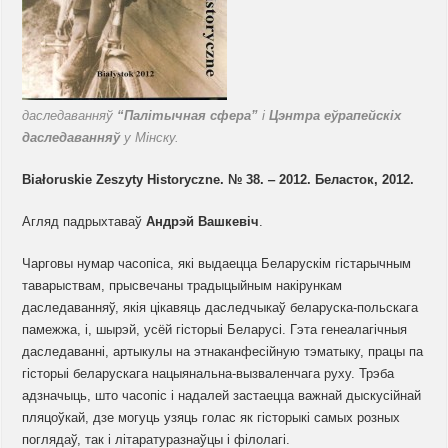
даследаванняў
“Палітычная сфера”
і
Цэнтра еўрапейскіх
даследаванняў
у Мінску.
Białoruskie Zeszyty Historyczne. № 38. ‒
2012.
Беласток, 2012.
Агляд падрыхтаваў
Андрэй Вашкевіч
.
Чарговы нумар часопіса, які выдаецца Беларускім гістарычным
таварыствам, прысвечаны традыцыйным накірункам
даследаванняў, якія цікавяць даследчыкаў беларуска-польскага
памежжа, і, шырэй, усёй гісторыі Беларусі. Гэта генеалагічныя
даследаванні, артыкулы на этнаканфесійную тэматыку, працы па
гісторыі беларускага нацыянальна-вызваленчага руху. Трэба
адзначыць, што часопіс і надалей застаецца важнай дыскусійнай
пляцоўкай, дзе могуць узяць голас як гісторыкі самых розных
поглядаў, так і літаратуразнаўцы і філолагі.