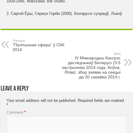
1939-1956. Warszawa: Bel Studio.
2. Сяргей Ёрш, Сяржук Горбік (2006). Беларускі супраціў. Львоў.
Previous
“Палітычная сфера” ў СМІ:
2014
Next
IV Міжнародны Кангрэс
даследчыкаў Беларусі (3-5
кастрычніка 2014 года, Коўна,
Літва): збор заявак на секцыі
да 20 сакавіка 2014 г.
Leave a Reply
Your email address will not be published.
Required fields are marked
*
Comment
*