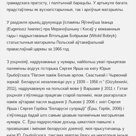
грамадскага пратэсту, і палітычнай барацьбы. У артыкуле багата
прадстаўлены як вуснагістарычныя, так і архіўныя матэрыялы.
У раздзеле крыніц друкуюцца ўспаміны Яўгеніўша Іванца
(Eugeniusz Iwaniec) пра Мерачоўшчыну і Косаў у міжваенныя
гады і падрыхтаваныя Вітольдам Бобрыкам (Witold Bobryk)
статыстычныя матэрыялы Польскай аўтакефальнай
праваслаўнай царквы за 1966 год.
З рэцэнзіяў, надрукаваных у нумары, найбольш увагі прыцягвае
палемічны водгук гісторыка Сяргея Ярша на кнігу Юрыя
Грыбоўскага “Пагоня паміж Белым арлом, Свастыкай і Чырвонай
зоркай. Беларускі незалежніцкі рух у 1939 – 1956 гг.” (Gtzybowski,
2011), надрукаваную на польскай мове ў Варшаве ў 2011 г. Гэтая
рэцэнзія з’яўляецца працягам старой палемікі, якая разгарэлася
паміж аўтарамі пасля выдання ў Львове ў 2006 г. кнігі Сяргея
Ярша і Сяргея Горбіка “Беларускі супраціў” (Ёрш, Горбік, 2006) і
з’яўляецца бадай што самым цікавым палемічным матэрыялам
нумара. С. Ёрш падкрэслівае досыць шматлікія памылкі з
прозвішчамі і імёнамі беларускіх дзеячоў, якія прысутнічаюць у
кнізе Ю. Грыбоўскага, таксама звяртае ўвагу на некаторыя іншыя