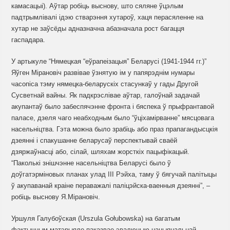
камасацыі). Аўтар робіць выснову, што сяляне ўцэлым
падтрымлівалі ідэю стварэння хутароў, хаця перасяленне на
хутар не заўсёды адназначна абазначала рост багацця
гаспадара.
У артыкуле “Нямецкая “еўрапеізацыя” Беларусі (1941-1944 гг.)”
Яўген Мірановіч развівае ўзнятую ім у папярэднім нумары
часопіса тэму нямецка-беларускіх стасункаў у гады Другой
Сусветнай вайны. Як падкрэслівае аўтар, галоўнай задачай
акупантаў было забеспячэнне фронта і бяспека ў прыфрантавой
паласе, дзеля чаго неабходным было “ўціхамірванне” мясцовага
насельніцтва. Гэта можна было зрабіць або праз прапагандысцкія
дзеянні і спакушанне беларусаў перспектывай сваёй
дзяржаўнасці або, сілай, шляхам жорсткіх пацыфікацый.
“Паколькі знішчэнне насельніцтва Беларусі было ў
доўгатэрміновых планах улад ІІІ Рэйха, таму ў бягучай палітыцы
ў акупаванай краіне пераважалі паліцэйска-ваенныя дзеянні”, –
робіць выснову Я.Мірановіч.
Уршуля Галубоўская (Urszula Gołubowska) на багатым
фактычным матэрыяле паказвае эвалюцыю нацыянальнай