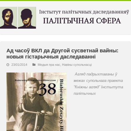
Ад часоў ВКЛ да Другой сусветнай вайны:
новыя гістарычныя даследаванні
23/01/2014
Медыя пра нас
,
Навiны супольнасцi
Агляд падрыхтаваны ў
межах супольнага праекта
“Кніжны агляд” Iнстытута
палітычных