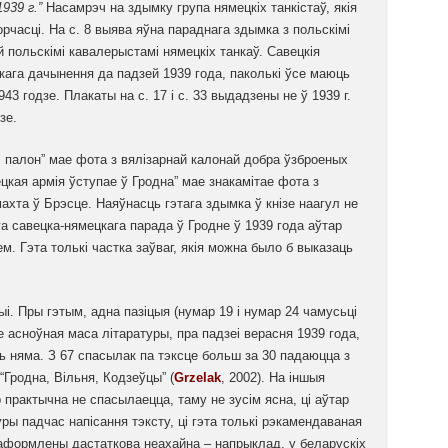
939 г.”
Насамрэч на здымку група нямецкіх танкістаў, якія
рчасці. На с. 8 выява яўна параднага здымка з польскімі
 польскімі кавалерыстамі нямецкіх танкаў. Савецкія
кага дачынення да падзей 1939 года, паколькі ўсе маюць
43 годзе. Плакаты на с. 17 і с. 33 выдадзены не ў 1939 г.
зе.
кі палон” мае фота з вялізарнай калонай добра ўзброеных
цкая армія ўступае ў Гродна” мае знакамітае фота з
хта ў Брэсце. Наяўнасць гэтага здымка ў кнізе наагул не
га савецка-нямецкага парада ў Гродне ў 1939 года аўтар
. Гэта толькі частка заўваг, якія можна было б выказаць
ыі. Пры гэтым, адна пазіцыя (нумар 19 і нумар 24 чамусьці
е асноўная маса літаратуры, пра падзеі верасня 1939 года,
ь няма. З 67 спасылак па тэксце больш за 30 падаюцца з
“Гродна, Вільня, Кодзеўцы” (
Grzelak
, 2002). На іншыя
ар практычна не спасылаецца, таму не зусім ясна, ці аўтар
ы падчас напісання тэксту, ці гэта толькі рэкамендаваная
 аформлены дастаткова неахайна – напрыклад, у беларускіх