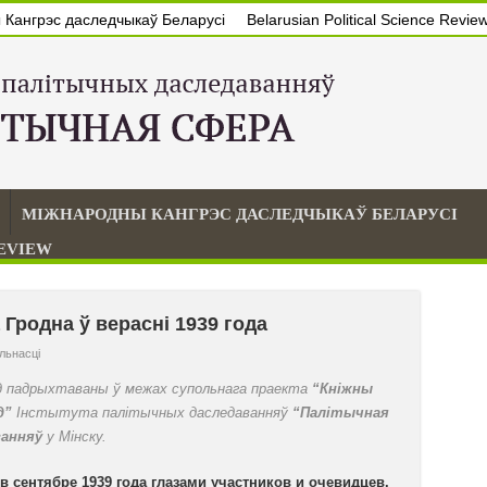
Кангрэс даследчыкаў Беларусі
Belarusian Political Science Revie
МІЖНАРОДНЫ КАНГРЭС ДАСЛЕДЧЫКАЎ БЕЛАРУСІ
REVIEW
 Гродна ў верасні 1939 года
льнасцi
д падрыхтаваны ў межах супольнага праекта
“Кніжны
д”
I
нстытута палітычных даследаванняў
“Палітычная
ванняў
у Мінску.
 сентябре 1939 года глазами участников и очевидцев.