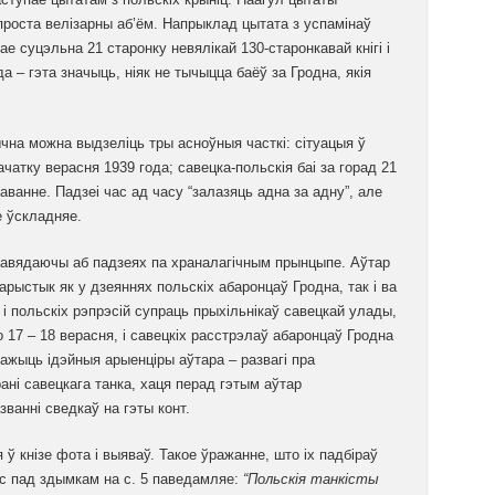
проста велізарны аб’ём. Напрыклад цытата з успамінаў
е суцэльна 21 старонку невялікай 130-старонкавай кнігі і
да – гэта значыць, ніяк не тычыцца баёў за Гродна, якія
чна можна выдзеліць тры асноўныя часткі: сітуацыя ў
чатку верасня 1939 года; савецка-польскія баі за горад 21
аванне. Падзеі час ад часу “залазяць адна за адну”, але
 ўскладняе.
спавядаючы аб падзеях па храналагічным прынцыпе. Аўтар
рыстык як у дзеяннях польскіх абаронцаў Гродна, так і ва
 польскіх рэпрэсій супраць прыхільнікаў савецкай улады,
 17 – 18 верасня, і савецкіх расстрэлаў абаронцаў Гродна
важыць ідэйныя арыенціры аўтара – развагі пра
ні савецкага танка, хаця перад гэтым аўтар
ванні сведкаў на гэты конт.
ў кнізе фота і выяваў. Такое ўражанне, што іх падбіраў
іс пад здымкам на с. 5 паведамляе:
“Польскія танкісты