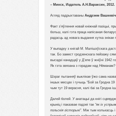
– Минск, Издатель А.Н.Вараксин, 2012. 
Агляд падрыхтаваны
Андрэем Вашкеві
Факт з’яўлення новай кніжнай пазіцыі, п
больш, калі гэта праца напісаная беларус
радасць ад новага выдання хутка знікае 
У выпадку з кнігай М. Малішэўскага даст
так. Бо замест гродзенскага пейзажу ся
высадкі канадцаў у Д’епе ў жніўні 1942 
Як гэта звязана з горадам над Нёманам?
Шэраг пытанняў выклікае ўжо сама назва к
іншых месцах і гучыць “Бой за Гродна 19
чым тут 19 верасня, калі баі за Гродна іш
Далей болей. У анатацыі да кнігі сцвярд
крыніц і паказвае падзеі так
“як іх успры
польскія гісторыкі”
. Між тым колькасць і
ўспамінаў савецкіх вайскоўцаў, ніяк не с