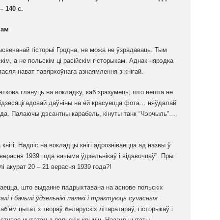
– 140 с.
чам
рысвечанай гісторыі Гродна, не можа не ўзрадаваць. Тым
кім, а не польскім ці расійскім гісторыкам. Аднак нярэдка
пасля нават павярхоўнага азнаямлення з кнігай.
аткова глянуць на вокладку, каб зразумець, што нешта не
мідзесяцігадовай даўніны на ёй красуецца фота… няўдалай
года. Палаючы дэсантны карабель, кінуты танк “Чэрчыль”…
нігі. Надпіс на вокладцы кнігі адрозніваецца ад назвы ў
 верасня 1939 года вачыма ўдзельнікаў і відавочцаў”. Пры
лі акурат 20 – 21 верасня 1939 года?!
жаецца, што выданне падрыхтавана на аснове польскіх
малі і бачылі ўдзельнікі палякі і трактуюць сучасныя
 аб’ём цытат з твораў беларускіх літаратараў, гісторыкаў і
аступае цытатам з польскіх крыніц. Наагул цытаты