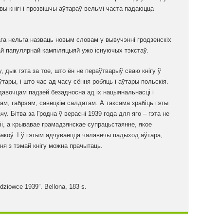
вы кнігі і прозвішчы аўтараў вельмі часта падаюцца
ага нельга назваць новым словам у вывучэнні гродзенскіх
ай папулярнай кампіляцыяй ужо існуючых тэкстаў.
, дык гэта за тое, што ён не пераўтварыў сваю кнігу ў
ўтары, і што час ад часу сёння робяць і аўтары польскія.
давочцам падзей безадносна ад іх нацыянальнасці і
м, габрэям, савецкім салдатам. А таксама зрабіць гэты
 Бітва за Гродна ў верасні 1939 года для яго – гэта не
, а крывавае грамадзянскае супрацьстаянне, якое
бакоў. І ў гэтым адчуваецца чалавечы падыход аўтара,
ня з тэмай кнігу можна прачытаць.
dziowce 1939”. Bellona, 183 s.