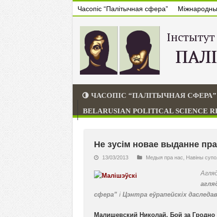
Часопіс “Палітычная сфера”
Міжнародны 
ЧАСОПІС “ПАЛІТЫЧНАЯ СФЕРА”
BELARUSIAN POLITICAL SCIENCE 
Не зусім новае выданне пра
13/03/2013
Медыя пра нас
,
Навiны супо
Агля
агля
сфера”
і
Цэнтра еўрапейскіх даследа
Малишевский Николай. Бой за Гродно в