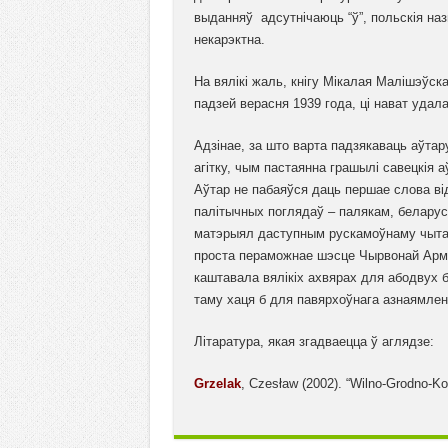
выданняў адсутнічаюць “ў”, польскія наз
некарэктна.
На вялікі жаль, кнігу Мікалая Малішэўск
падзей верасня 1939 года, ці нават удал
Адзінае, за што варта падзякаваць аўтару
агітку, чым пастаянна грашылі савецкія а
Аўтар не пабаяўся даць першае слова ві
палітычных поглядаў – палякам, беларуса
матэрыял даступным рускамоўнаму чытачу.
проста пераможнае шэсце Чырвонай Арміі
каштавала вялікіх ахвярах для абодвух 
таму хаця б для павярхоўнага азнаямлен
Літаратура, якая згадваецца ў аглядзе:
Grzelak
, Czesław (2002). “Wilno-Grodno-Ko