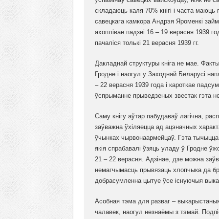
складаюць каля 70% кнігі і часта маюць 
савецкага камкора Андрэя Яроменкі займа
ахоплівае падзеі 16 – 19 верасня 1939 го
пачаліся толькі 21 верасня 1939 гг.
Дакладнай структуры кніга не мае. Факты
Гродне і наогул у Заходняй Беларусі напа
– 22 верасня 1939 года і кароткае падсум
ўспрыманне прыведзеных звестак гэта не
Саму кнігу аўтар пабудаваў лагічна, ра
заўважна ўхіляецца ад ацэначных характа
ўчынках чырвонаармейцаў. Гэта тычыцца і
якія спрабавалі ўзяць уладу ў Гродне ўжо
21 – 22 верасня. Адзінае, дзе можна заў
немагчымасць прывязаць хлопчыка да бра
добрасумленна цытуе ўсе існуючыя выказ
Асобная тэма для разваг – выкарыстаныя 
чалавек, наогул незнаёмы з тэмай. Подп