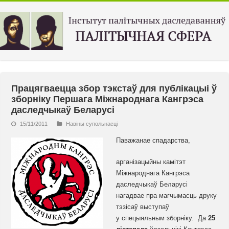
Працягваецца збор тэкстаў для публікацыі ў
зборніку Першага Міжнароднага Кангрэса
даследчыкаў Беларусі
15/11/2011
Навiны супольнасцi
Паважанае спадарства,
арганізацыйны камітэт
Міжнароднага Кангрэса
даследчыкаў Беларусі
нагадвае пра магчымасць друку
тэзісаў выступаў
у спецыяльным зборніку. Да
25