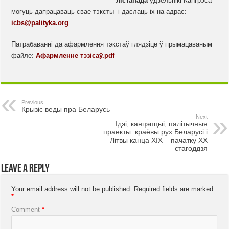
лістапада
ўдзельнікі Кангрэса
могуць дапрацаваць свае тэксты і даслаць іх на адрас:
icbs@palityka.org
.
Патрабаванні да афармлення тэкстаў глядзіце ў прымацаваным
файле:
Афармленне тэзісаў.pdf
Previous
Крызіс веды пра Беларусь
Next
Ідэі, канцэпцыі, палітычныя
праекты: краёвы рух Беларусі і
Літвы канца ХІХ – пачатку ХХ
стагоддзя
Leave a Reply
Your email address will not be published.
Required fields are marked
*
Comment
*