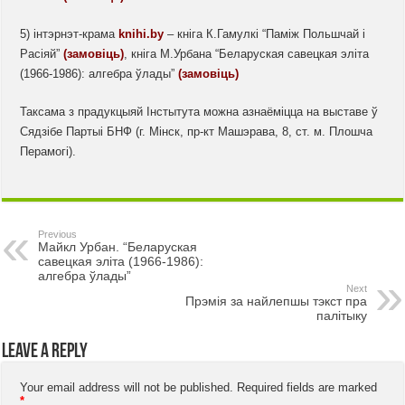
5) інтэрнэт-крама
knihi.by
– кніга К.Гамулкі “Паміж Польшчай і
Расіяй”
(замовіць)
, кніга М.Урбана “Беларуская савецкая эліта
(1966-1986): алгебра ўлады”
(замовіць)
Таксама з прадукцыяй Інстытута можна азнаёміцца на выставе ў
Сядзібе Партыі БНФ (г. Мінск, пр-кт Машэрава, 8, ст. м. Плошча
Перамогі).
Previous
Майкл Урбан. “Беларуская
савецкая эліта (1966-1986):
алгебра ўлады”
Next
Прэмія за найлепшы тэкст пра
палітыку
Leave a Reply
Your email address will not be published.
Required fields are marked
*