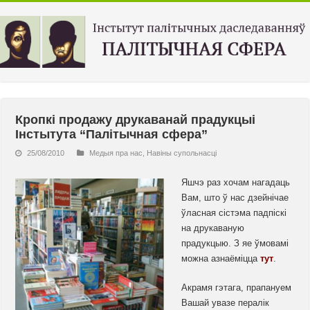
Кропкі продажу друкаванай прадукцыі
Інстытута “Палітычная сфера”
25/08/2010
Медыя пра нас
,
Навiны супольнасцi
Яшчэ раз хочам нагадаць
Вам, што ў нас дзейнічае
ўласная сістэма падпіскі
на друкаваную
прадукцыю. З яе ўмовамі
можна азнаёміцца
тут
.
Акрамя гэтага, прапануем
Вашай увазе пералік