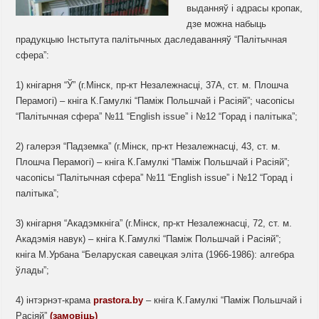
выданняў і адрасы кропак,
дзе можна набыць
прадукцыю Інстытута палітычных даследаванняў “Палітычная
сфера”:
1) кнігарня “Ў” (г.Мінск, пр-кт Незалежнасці, 37А, ст. м. Плошча
Перамогі) – кніга К.Гамулкі “Паміж Польшчай і Расіяй”; часопісы
“Палітычная сфера” №11 “English issue” і №12 “Горад і палітыка”;
2) галерэя “Падземка” (г.Мінск, пр-кт Незалежнасці, 43, ст. м.
Плошча Перамогі) – кніга К.Гамулкі “Паміж Польшчай і Расіяй”;
часопісы “Палітычная сфера” №11 “English issue” і №12 “Горад і
палітыка”;
3) кнігарня “Акадэмкніга” (г.Мінск, пр-кт Незалежнасці, 72, ст. м.
Акадэмія навук) – кніга К.Гамулкі “Паміж Польшчай і Расіяй”;
кніга М.Урбана “Беларуская савецкая эліта (1966-1986): алгебра
ўлады”;
4) інтэрнэт-крама
prastora.by
– кніга К.Гамулкі “Паміж Польшчай і
Расіяй”
(замовіць)