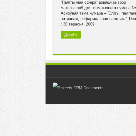
“Палітычная сфера” абвяшчае збор
матэрыялаў для тэматычнага нумара №
Асноўная тэма нумара – ”Эліты, паліты
патранаж, нефармальная палітыка”. Dea
: 30 верасня, 2009
Далей »