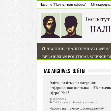
Часопіс “Палітычная сфера”
Міжнародны 
ЧАСОПІС “ПАЛІТЫЧНАЯ СФЕРА”
BELARUSIAN POLITICAL SCIENCE 
Tag Archives:
Эліты
Эліты, палітычны патранаж,
нефармальная палітыка – “Палітычн
сфера” № 13
19/08/2009
Call for papers
,
Навiны супольнасцi
Часопіс палітычных даследаванняў