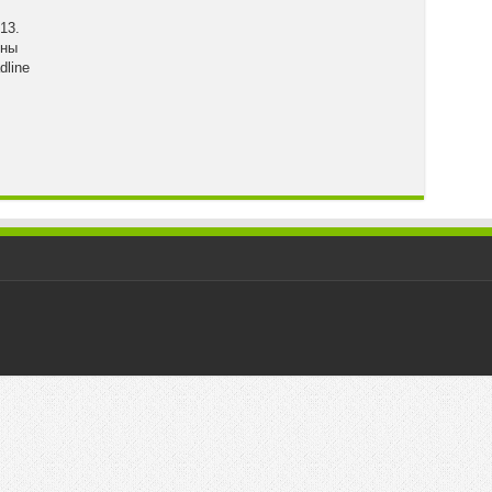
13.
чны
dline