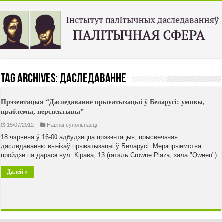
Tag Archives:
даследаванне
Прэзентацыя “Даследаванне прыватызацыі ў Беларусі: умовы,
праблемы, перспектывы”
15/07/2012
Навiны супольнасцi
18 чэрвеня ў 16-00 адбудзецца прэзентацыя, прысвечаная
даследаванню вынікаў прыватызацыі ў Беларусі. Мерапрыемства
пройдзе па дарасе вул. Кірава, 13 (гатэль Crowne Plaza, зала "Qween").
Далей »