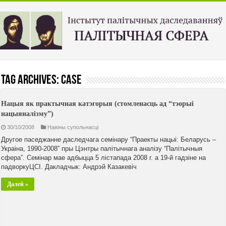
Tag Archives:
CASE
Нацыя як практычная катэгорыя (стомленасць ад “тэорыі
нацыяналізму”)
30/10/2008
Навiны супольнасцi
Другое паседжанне даследчага семінару “Праекты нацыі: Беларусь –
Украіна, 1990-2008” пры Цэнтры палітычнага аналізу “Палітычныя
сфера”. Семінар мае адбыцца 5 лістапада 2008 г. а 19-й гадзіне на
падворкуЦСІ. Дакладчык: Андрэй Казакевіч
Далей »