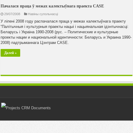
Пачалася праца ў межах калектыўнага праекта CASE
29/07/2008
Навiны супольнасцi
У ліпені 2008 году распачалася праца у межах калектыўнага праекту
“Палітычныя і культурныя праекты нацыі і нацыянальная ідэнтычнасці:
Беларусь і Украіна 1990-2008 (рус. – Политические и культурные
проекты нации и национальной идентичности: Беларусь и Украина 1990-
2008) падтрыманнага Цэнтрам CASE.
Далей »