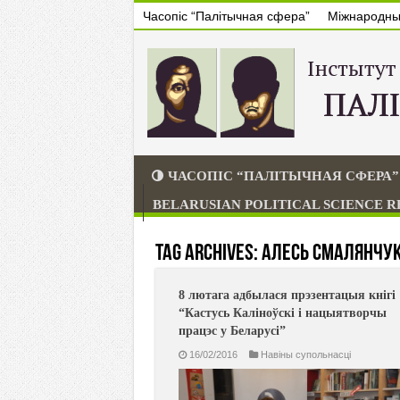
Часопіс “Палітычная сфера”
Міжнародны 
ЧАСОПІС “ПАЛІТЫЧНАЯ СФЕРА”
BELARUSIAN POLITICAL SCIENCE 
Tag Archives:
Алесь Смалянчу
8 лютага адбылася прэзентацыя кнігі
“Кастусь Каліноўскі і нацыятворчы
працэс у Беларусі”
16/02/2016
Навiны супольнасцi