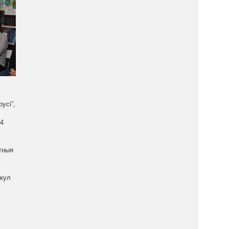
усі”,
,
14
тныя
ыкул