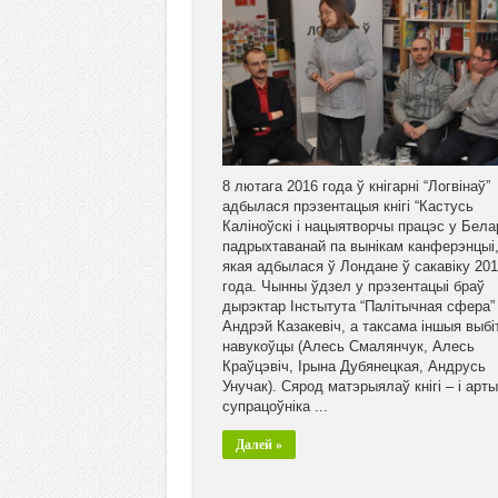
8 лютага 2016 года ў кнігарні “Логвінаў”
адбылася прэзентацыя кнігі “Кастусь
Каліноўскі і нацыятворчы працэс у Белар
падрыхтаванай па вынікам канферэнцыі
якая адбылася ў Лондане ў сакавіку 20
года. Чынны ўдзел у прэзентацыі браў
дырэктар Інстытута “Палітычная сфера”
Андрэй Казакевіч, а таксама іншыя выбі
навукоўцы (Алесь Смалянчук, Алесь
Краўцэвіч, Ірына Дубянецкая, Андрусь
Унучак). Сярод матэрыялаў кнігі – і арт
супрацоўніка ...
Далей »