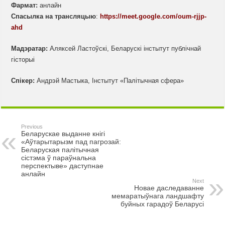
Фармат:
анлайн
Спасылка на трансляцыю
:
https://meet.google.com/oum-rjjp-
ahd
Мадэратар:
Аляксей Ластоўскі, Беларускі інстытут публічнай
гісторыі
Спікер:
Андрэй Мастыка, Інстытут «Палітычная сфера»
Previous
Беларускае выданне кнігі
«Аўтарытарызм пад пагрозай:
Беларуская палітычная
сістэма ў параўнальна
перспектыве» даступнае
анлайн
Next
Новае даследаванне
мемаратыўнага ландшафту
буйных гарадоў Беларусі