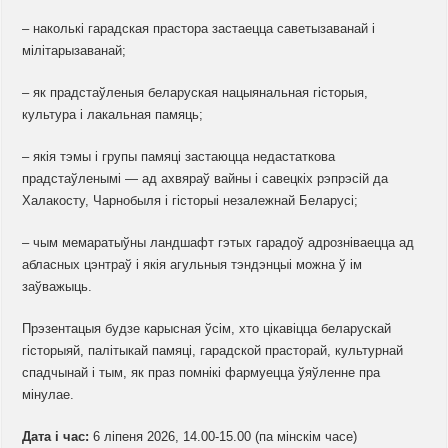
– наколькі гарадская прастора застаецца саветызаванай і
мілітарызаванай;
– як прадстаўленыя беларуская нацыянальная гісторыя,
культура і лакальная памяць;
– якія тэмы і групы памяці застаюцца недастаткова
прадстаўленымі — ад ахвяраў вайны і савецкіх рэпрэсій да
Халакосту, Чарнобыля і гісторыі незалежнай Беларусі;
– чым мемаратыўны ландшафт гэтых гарадоў адрозніваецца ад
абласных цэнтраў і якія агульныя тэндэнцыі можна ў ім
заўважыць.
Прэзентацыя будзе карысная ўсім, хто цікавіцца беларускай
гісторыяй, палітыкай памяці, гарадской прасторай, культурнай
спадчынай і тым, як праз помнікі фармуецца ўяўленне пра
мінулае.
Дата і час:
6 ліпеня 2026, 14.00-15.00 (па мінскім часе)