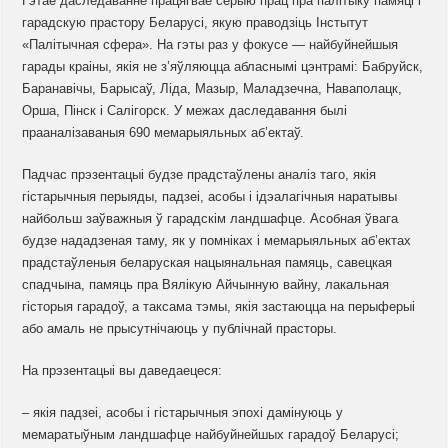
Гэтае даследаванне працягвае серыю прац пра палітыку памяці і
гарадскую прастору Беларусі, якую праводзіць Інстытут
«Палітычная сфера». На гэты раз у фокусе — найбуйнейшыя
гарады краіны, якія не з’яўляюцца абласнымі цэнтрамі: Бабруйск,
Баранавічы, Барысаў, Ліда, Мазыр, Маладзечна, Наваполацк,
Орша, Пінск і Салігорск. У межах даследавання былі
прааналізаваныя 690 мемарыяльных аб’ектаў.
Падчас прэзентацыі будзе прадстаўлены аналіз таго, якія
гістарычныя перыяды, падзеі, асобы і ідэалагічныя наратывы
найбольш заўважныя ў гарадскім ландшафце. Асобная ўвага
будзе нададзеная таму, як у помніках і мемарыяльных аб’ектах
прадстаўленыя беларуская нацыянальная памяць, савецкая
спадчына, памяць пра Вялікую Айчынную вайну, лакальная
гісторыя гарадоў, а таксама тэмы, якія застаюцца на перыферыі
або амаль не прысутнічаюць у публічнай прасторы.
На прэзентацыі вы даведаецеся:
– якія падзеі, асобы і гістарычныя эпохі дамінуюць у
мемаратыўным ландшафце найбуйнейшых гарадоў Беларусі;