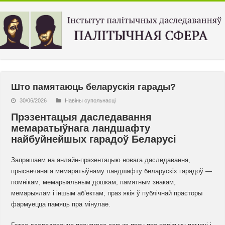
Што памятаюць беларускія гарады?
30/06/2026
Навiны супольнасцi
Прэзентацыя даследавання
мемаратыўнага ландшафту
найбуйнейшых гарадоў Беларусі
Запрашаем на анлайн-прэзентацыю новага даследавання,
прысвечанага мемаратыўнаму ландшафту беларускіх гарадоў —
помнікам, мемарыяльным дошкам, памятным знакам,
мемарыялам і іншым аб’ектам, праз якія ў публічнай прасторы
фармуецца памяць пра мінулае.