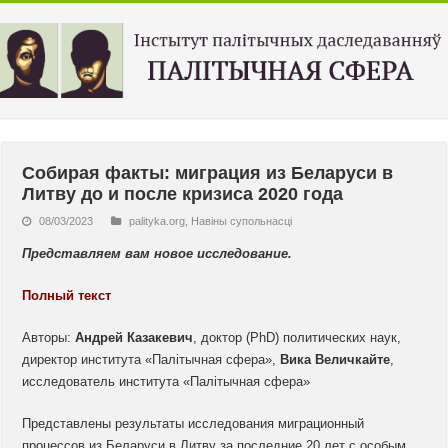
Собирая факты: миграция из Беларуси в
Литву до и после кризиса 2020 года
08/03/2023
palityka.org
,
Навiны супольнасцi
Представляем вам новое исследование.
Полный текст
Авторы:
Андрей Казакевич
, доктор (PhD) политических наук,
директор института «Палітычная сфера»,
Вика Величкайте
,
исследователь института «Палітычная сфера»
Представлены результаты исследования миграционный
процессов из Беларуси в Литву за последние 20 лет с особым