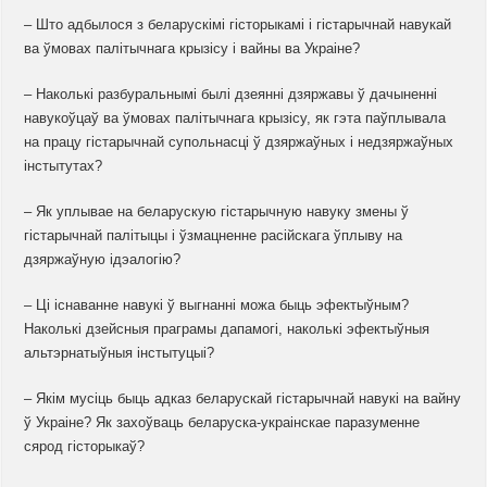
– Што адбылося з беларускімі гісторыкамі і гістарычнай навукай
ва ўмовах палітычнага крызісу і вайны ва Украіне?
– Наколькі разбуральнымі былі дзеянні дзяржавы ў дачыненні
навукоўцаў ва ўмовах палітычнага крызісу, як гэта паўплывала
на працу гістарычнай супольнасці ў дзяржаўных і недзяржаўных
інстытутах?
– Як уплывае на беларускую гістарычную навуку змены ў
гістарычнай палітыцы і ўзмацненне расійскага ўплыву на
дзяржаўную ідэалогію?
– Ці існаванне навукі ў выгнанні можа быць эфектыўным?
Наколькі дзейсныя праграмы дапамогі, наколькі эфектыўныя
альтэрнатыўныя інстытуцыі?
– Якім мусіць быць адказ беларускай гістарычнай навукі на вайну
ў Украіне? Як захоўваць беларуска-украінскае паразуменне
сярод гісторыкаў?