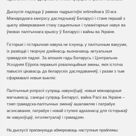
Дыскусія ладзіцца ў рамках падрыхтоўкі юбілейнага 10-ага
Міжнароднага кангрэсу даследчыкаў Беларусі і стане першай з
цыклу абмеркавання стану сацыяльных і гуманітарных навук ва
ўмовах палітычнага крызісу ў Беларусі і вайны ва Украіне.
Гісторыкі і гістарычная навука не існуюць у палітычным вакууме,
іх развіццё і творчую дзейнасць вызначаюць актуальныя
грамадскія падзеі. За апошнія гады Беларусь і Цэнтральна-
Усходняя Еўропа перажылі рэвалюцыйныя змены, якія істотна
павысілі цікавасць да беларускіх даследаванняў, і разам з тым
сфармавалі новыя выклікі.
Палітычныя рэпрэсіі супраць навукоўцаў, новыя міжнародныя
магчымасці, санкцыі супраць Беларусі, вайна Расіі ва Украіне –
тэмп грамадска-палітычных зменаў ашаламляе і патрабуе
асэнсавання, патрабуе і новай ступені адказнасці для гісторыкаў
як навукоўцаў, інтэлектуалаў і грамадзян.
На дыскусіі прапануецца абмеркаваць наступныя праблемы: