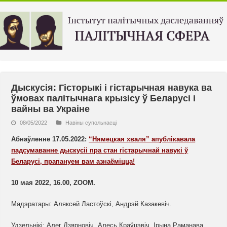
Дыскусія: Гісторыкі і гістарычная навука ва
ўмовах палітычнага крызісу ў Беларусі і
вайны ва Украіне
08/05/2022
Навiны супольнасцi
Абнаўленне 17.05.2022:
“Нямецкая хваля” апублікавала
падсумаванне дыскусіі пра стан гістарычнай навукі ў
Беларусі, прапануем вам азнаёміцца!
10 мая 2022, 16.00, ZOOM.
Мадэратары: Аляксей Ластоўскі, Андрэй Казакевіч.
Удзельнікі: Алег Дзярновіч, Алесь Краўцэвіч, Ірына Раманава.