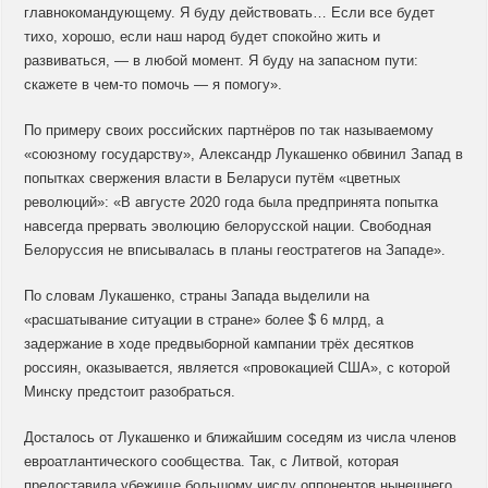
главнокомандующему. Я буду действовать… Если все будет
тихо, хорошо, если наш народ будет спокойно жить и
развиваться, — в любой момент. Я буду на запасном пути:
скажете в чем-то помочь — я помогу».
По примеру своих российских партнёров по так называемому
«союзному государству», Александр Лукашенко обвинил Запад в
попытках свержения власти в Беларуси путём «цветных
революций»: «В августе 2020 года была предпринята попытка
навсегда прервать эволюцию белорусской нации. Свободная
Белоруссия не вписывалась в планы геостратегов на Западе».
По словам Лукашенко, страны Запада выделили на
«расшатывание ситуации в стране» более $ 6 млрд, а
задержание в ходе предвыборной кампании трёх десятков
россиян, оказывается, является «провокацией США», с которой
Минску предстоит разобраться.
Досталось от Лукашенко и ближайшим соседям из числа членов
евроатлантического сообщества. Так, с Литвой, которая
предоставила убежище большому числу оппонентов нынешнего