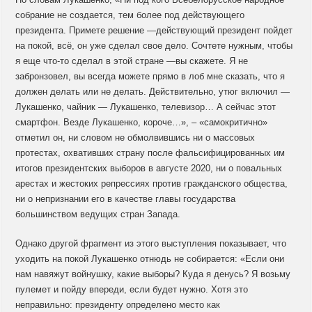
собрание не создается, тем более под действующего
президента. Примете решение —действующий президент пойдет
на покой, всё, он уже сделал свое дело. Сочтете нужным, чтобы
я еще что-то сделал в этой стране —вы скажете. Я не
забронзовел, вы всегда можете прямо в лоб мне сказать, что я
должен делать или не делать. Действительно, утюг включил —
Лукашенко, чайник — Лукашенко, телевизор… А сейчас этот
смартфон. Везде Лукашенко, короче…», – «самокритично»
отметил он, ни словом не обмолвившись ни о массовых
протестах, охвативших страну после фальсифицированных им
итогов президентских выборов в августе 2020, ни о повальных
арестах и жестоких репрессиях против гражданского общества,
ни о непризнании его в качестве главы государства
большинством ведущих стран Запада.
Однако другой фрагмент из этого выступления показывает, что
уходить на покой Лукашенко отнюдь не собирается: «Если они
нам навяжут войнушку, какие выборы? Куда я денусь? Я возьму
пулемет и пойду впереди, если будет нужно. Хотя это
неправильно: президенту определено место как