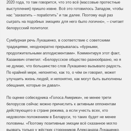
2020 года, то там говорится, что это всё (массовые протестные
выступления) пришло извне. Всё это готовилось Западом, чтобы
нас “захватить – поработить” и так далее. Поэтому ещё раз
сыграть на подобных эмоциях для него было логично», – считает
белорусский политолог.
Сумбурная речь Лукашенко, в соответствие с советскими
традициями, неоднократно прерывалась «бурными,
продолжительными аплодисментами». Комментируя этот факт,
Казакевич отметил: «Белорусское общество разнообразно, но я
не думаю, что большинство слов Лукашенко вызывало радость.
По крайней мере, непонятно, как то, о чём он говорил, может
улучшить жизнь людей, и непонятно, как могут быть выполнены
обещания, которые он давал».
По оценке собеседника «Голоса Америки», не менее трети
белорусов сейчас можно причислить к активным оппонентам
действующего в стране режима, а если учесть всех, кто
недоволен положением в Беларуси, то таких будет не менее
половины. «Поэтому позитивные эмоции всё сказанное могло
вызвать только у жёстких сторонников Александра Лукашенко,