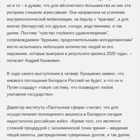
но и то – я думаю, что для абсолютного большинства из них эта
риторика слишком агрессивная. Она направлена на усиление
внутриполитической мобилизации, на борьбу с “врагами”, а для
многих (белорусов) это друзья, соседи, родственники, и так
далее. Поэтому “чувство глубокого удовлетворения”,
сопровождаемое “бурными, продолжительными аплодисментами”
могло испытывать небольшое количество людей из его
окружения, которые выиграли в результате кризиса 2020 года», –
полагает Андрей Казакевич.
В ходе своего выступления в четверг Лукашенко заявил, что
никакого поглощения Беларуси Россией не будет, и что он и
Путин создадут «такую систему, что позавидует любое
унитарное государство».
Директор института «Палітычная сфера» считает, что для
осуществления полноценного аншлюса в Беларуси сегодня
недостаточно российских войск. «Кроме того, это является
сложной процедурой с экономической точки зрения – введение
общей валюты, распределение суверенных долгов, и так далее.