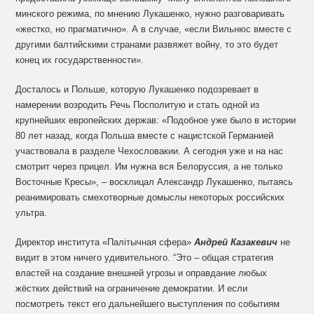
минского режима, по мнению Лукашенко, нужно разговаривать
«жестко, но прагматично». А в случае, «если Вильнюс вместе с
другими балтийскими странами развяжет войну, то это будет
конец их государственности».
Досталось и Польше, которую Лукашенко подозревает в
намерении возродить Речь Посполитую и стать одной из
крупнейших европейских держав: «Подобное уже было в истории
80 лет назад, когда Польша вместе с нацистской Германией
участвовала в разделе Чехословакии. А сегодня уже и на нас
смотрит через прицел. Им нужна вся Белоруссия, а не только
Восточные Кресы», – восклицал Александр Лукашенко, пытаясь
реанимировать смехотворные домыслы некоторых российских
ультра.
Директор института «Палітычная сфера»
Андрей Казакевич
не
видит в этом ничего удивительного. “Это – общая стратегия
властей на создание внешней угрозы и оправдание любых
жёстких действий на ограничение демократии. И если
посмотреть текст его дальнейшего выступления по событиям