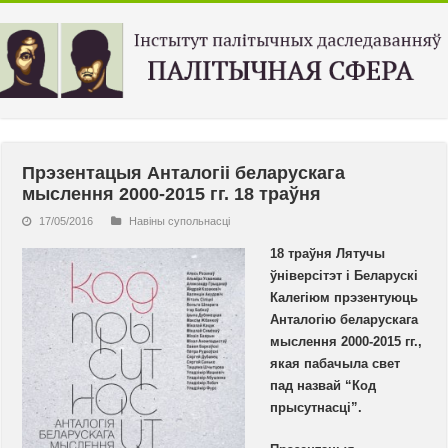
Прэзентацыя Анталогіі беларускага
мыслення 2000-2015 гг. 18 траўня
17/05/2016
Навiны супольнасцi
18 траўня Лятучы
ўніверсітэт і Беларускі
Калегіюм прэзентуюць
Анталогію беларускага
мыслення 2000-2015 гг.,
якая пабачыла свет
пад назвай “Код
прысутнасці”.