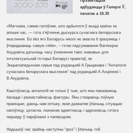
Прэзентацыя
адбудзецца ў Галерэі Ў,
пачатак а 18.30
«Магчыма, самае галоўнае, што адбылося ў жыцці краіны за
апошні час, — гэта з’яўленне дыскурса сучаснага беларускага
мыслення. Бо без яго Беларусь ніколі не змагла б зразумець і
ўпарадкаваць самую сябе», – гэтае падсумаванне Валянціна
Акудовіча датычаць часу ўзнікнення такіх знакавых для
інтэлектуальнай гісторыі Беларусі праектаў, як
Энцыклапедычная серыя пад рэдакцыяй А.Грыцанава і “Анталогія
сучаснага беларускага мыслення” пад рэдакцыяй А.Анціпенкі і
В.Акудовіча.
Каштоўнасць анталогій не толькі ў тым, што яны паказваюць
багацце і разнастайнасць фактуры. Яны ствараюць пэўную
праекцыю, даюць нам оптыку, якая дазваляе ўбачыць сітуацыю
напоўніцу, цэласна, пазначае адметнасць і адрознасць гэтага
перыяду ў параўнанні з папярэднім.
Надышоў час зрабіць наступны “зрэз” і ўбачыць той