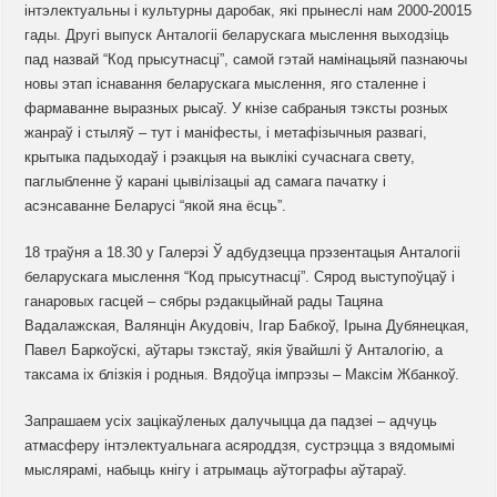
інтэлектуальны і культурны даробак, які прынеслі нам 2000-20015
гады. Другі выпуск Анталогіі беларускага мыслення выходзіць
пад назвай “Код прысутнасці”, самой гэтай намінацыяй пазнаючы
новы этап існавання беларускага мыслення, яго сталенне і
фармаванне выразных рысаў. У кнізе сабраныя тэксты розных
жанраў і стыляў – тут і маніфесты, і метафізычныя развагі,
крытыка падыходаў і рэакцыя на выклікі сучаснага свету,
паглыбленне ў карані цывілізацыі ад самага пачатку і
асэнсаванне Беларусі “якой яна ёсць”.
18 траўня а 18.30 у Галерэі Ў адбудзецца прэзентацыя Анталогіі
беларускага мыслення “Код прысутнасці”. Сярод выступоўцаў і
ганаровых гасцей – сябры рэдакцыйнай рады Тацяна
Вадалажская, Валянцін Акудовіч, Ігар Бабкоў, Ірына Дубянецкая,
Павел Баркоўскі, аўтары тэкстаў, якія ўвайшлі ў Анталогію, а
таксама іх блізкія і родныя. Вядоўца імпрэзы – Максім Жбанкоў.
Запрашаем усіх зацікаўленых далучыцца да падзеі – адчуць
атмасферу інтэлектуальнага асяроддзя, сустрэцца з вядомымі
мыслярамі, набыць кнігу і атрымаць аўтографы аўтараў.