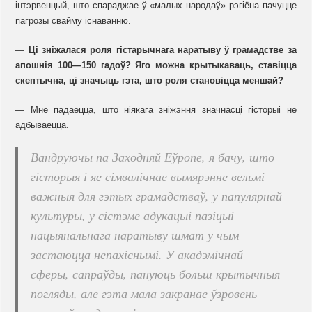
інтэрвенцый, што спараджае ў «малых народаў» рэгіёна пачуцце
пагрозы свайму існаванню.
—
Ці зніжалася роля гістарычнага наратыву ў грамадстве за
апошнія 100—150 гадоў? Яго можна крытыкаваць, ставіцца
скептычна, ці значыць гэта, што роля становіцца меншай?
— Мне падаецца, што ніякага зніжэння значнасці гісторыі не
адбываецца.
Вандруючы па Заходняй Еўропе, я бачу, што
гісторыя і яе сімвалічнае вымярэнне вельмі
важныя для гэтых грамадстваў, у папулярнай
культуры, у сістэме адукацыі пазіцыі
нацыянальнага наратыву шмат у чым
застаюцца непахіснымі. У акадэмічнай
сферы, сапраўды, пануюць больш крытычныя
погляды, але гэта мала закранае ўзровень