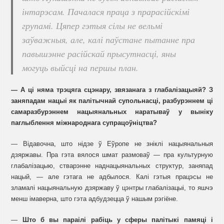
інтарэсам. Пачалася праца з прарасійскімі
групамі. Цяпер гэтыя сілы не вельмі
заўважныя, але, калі паўстане пытанне пра
павышэнне расійскай прысутнасці, яны
могуць выйсці на першы план.
— А ці няма трэцяга сцэнару, звязанага з глабалізацыяй? З
заняпадам нацыі як палітычнай супольнасці, разбурэннем ці
самаразбурэннем нацыянальных наратываў у выніку
паглыблення міжнароднага супрацоўніцтва?
— Відавочна, што нідзе ў Еўропе не зніклі нацыянальныя
дзяржавы. Пра гэта вялося шмат размоваў — пра культурную
глабалізацыю, стварэнне наднацыянальных структур, заняпад
нацый, — але гэтага не адбылося. Калі гэтыя працэсы не
зламалі нацыянальную дзяржаву ў цэнтры глабалізацыі, то яшчэ
менш імаверна, што гэта адбудзецца ў нашым рэгіёне.
—
Што б вы параілі рабіць у сферы палітыкі памяці і