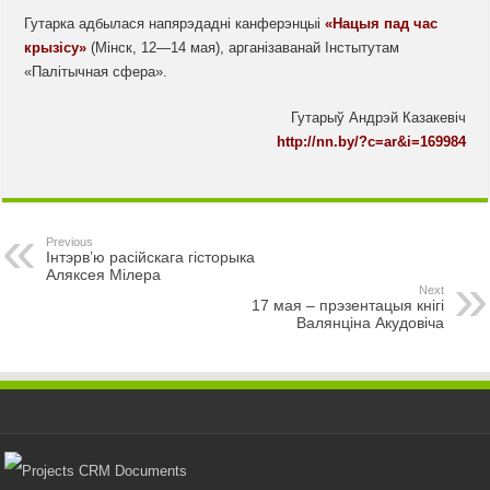
Гутарка адбылася напярэдадні канферэнцыі
«Нацыя пад час
крызісу»
(Мінск, 12—14 мая), арганізаванай Інстытутам
«Палітычная сфера».
Гутарыў Андрэй Казакевіч
http://nn.by/?c=ar&i=169984
Previous
Інтэрв’ю расійскага гісторыка
Аляксея Мілера
Next
17 мая – прэзентацыя кнігі
Валянціна Акудовіча