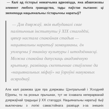
—
Калі ад гісторыі немагчыма адмовіцца, яна абавязковы
элемент любога грамадства, тады паўстае пытанне: ці
змяняецца нацыянальны гістарычны наратыў?
— Для дзяржаў, якія выбудавалі свае
палітычныя інстытуты ў ХІХ стагоддзі,
цяпер настала спакойная стадыя —
нацыянальны наратыў замацаваны, ён
уплецены ў тканіну культуры і штодзённасці.
Можна спакойна дапускаць акадэмічную
крытыку, развіваць скептычнае стаўленне да
«нацыянальных міфаў» на ўзроўні навуковых
асяродкаў.
Але калі размова ідзе пра дзяржавы Цэнтральнай і Усходняй
Еўропы, то па розных прычынах, тут не існавала неперарванай
дзяржаўнай традыцыі ў ХХ стагоддзі. Нацыянальны наратыў быў
выключаны з логікі самастойнага развіцця з-за знешніх