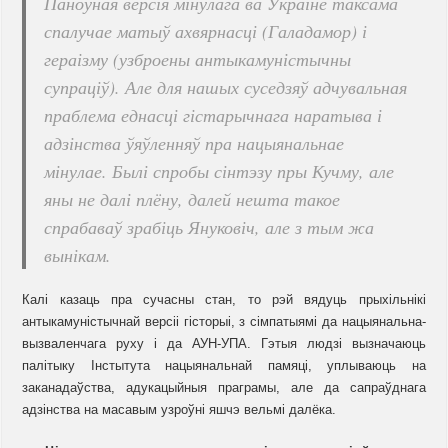
Паноўная версія мінулага ва Украіне таксама
спалучае матыў ахвярнасці (Галадамор) і
гераізму (узброены антыкамуністычны
супраціў). Але для нашых суседзяў адчувальная
праблема еднасці гістарычнага наратыва і
адзінства ўяўленняў пра нацыянальнае
мінулае. Былі спробы сінтэзу пры Кучму, але
яны не далі плёну, далей нешта такое
спрабаваў зрабіць Януковіч, але з тым жа
вынікам.
Калі казаць пра сучасны стан, то рэй вядуць прыхільнікі
антыкамуністычнай версіі гісторыі, з сімпатыямі да нацыянальна-
вызваленчага руху і да АУН-УПА. Гэтыя людзі вызначаюць
палітыку Інстытута нацыянальнай памяці, уплываюць на
заканадаўства, адукацыйныя праграмы, але да сапраўднага
адзінства на масавым узроўні яшчэ вельмі далёка.