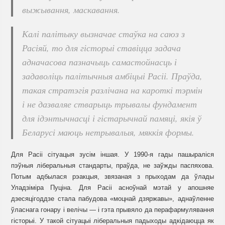
выжывання, маскавання.
Калі палітыку вызначае стаўка на саюз з
Расіяй, то для гісторыі ставіцца задача
адначасова пазначыць самастойнасць і
задаволіць палітычныя амбіцыі Расіі. Праўда,
такая стратэгія разлічана на кароткі тэрмін
і не дазваляе стварыць трывалы фундамент
для ідэнтычнасці і гістарычнай памяці, якія ў
Беларусі маюць нетрывалыя, мяккія формы.
Для Расіі сітуацыя зусім іншая. У 1990-я гады пашыраліся
пэўныя ліберальныя стандарты, праўда, не заўжды паспяхова.
Потым адбылася рэакцыя, звязаная з прыходам да ўлады
Уладзіміра Пуціна. Для Расіі асноўнай мэтай у апошняе
дзесяцігоддзе стала пабудова «моцнай дзяржавы», аднаўленне
ўласнага гонару і велічы — і гэта прывяло да перафармулявання
гісторыі. У такой сітуацыі ліберальныя падыходы адкідаюцца як