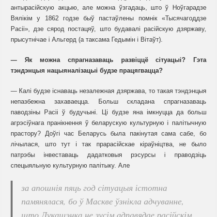
антырасійскую акцыю, але можна ўзгадаць, што ў Ноўгарадзе
Вялікім у 1862 годзе быў пастаўлены помнік «Тысячагоддзе
Расіі», дзе сярод постацяў, што будавалі расійскую дзяржаву,
прысутнічае і Альгерд (а таксама Гедымін і Вітаўт).
— Як можна спрагназаваць развіццё сітуацыі? Гэта
тэндэнцыя нацыяналізацыі будзе працягвацца?
— Калі будзе існаваць незалежная дзяржава, то такая тэндэнцыя
непазбежна захаваецца. Больш складана спрагназаваць
паводзіны Расіі ў будучыні. Ці будзе яна імкнуцца да больш
агрэсіўнага пранікнення ў беларускую культурную і палітычную
прастору? Доўгі час Беларусь была пакінутая сама сабе, бо
лічылася, што тут і так прарасійскае кіраўніцтва, не было
патрэбы інвеставаць дадатковыя рэсурсы і праводзіць
спецыяльную культурную палітыку. Але
за апошнія пяць год сітуацыя істотна
памянялася, бо ў Маскве ўзнікла адчуванне,
што Лукашэнка не зусім адпавядае расійскім