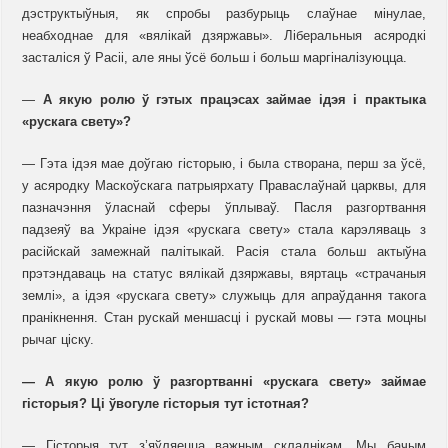
дэструктыўныя, як спробы разбурыць слаўнае мінулае,
неабходнае для «вялікай дзяржавы». Ліберальныя асяродкі
засталіся ў Расіі, але яны ўсё больш і больш маргіналізуюцца.
—
А якую ролю ў гэтых працэсах займае ідэя і практыка
«рускага свету»?
— Гэта ідэя мае доўгаю гісторыю, і была створана, перш за ўсё,
у асяродку Маскоўскага патрыярхату Праваслаўнай царквы, для
пазначэння ўласнай сферы ўплываў. Пасля разгортвання
падзеяў ва Украіне ідэя «рускага свету» стала карэляваць з
расійскай замежнай палітыкай. Расія стала больш актыўна
прэтэндаваць на статус вялікай дзяржавы, вяртаць «страчаныя
землі», а ідэя «рускага свету» служыць для апраўдання такога
пранікнення. Стан рускай меншасці і рускай мовы — гэта моцны
рычаг ціску.
— А якую ролю ў разгортванні «рускага свету» займае
гісторыя? Ці ўвогуле гісторыя тут істотная?
— Гісторыя тут з’яўляецца важным складнікам. Мы бачым