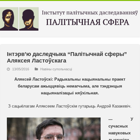
Інтэрв’ю даследчыка “Палітычнай сферы”
Аляксея Ластоўскага
13/05/2016
Навiны супольнасцi
Аляксей Ластоўскі: Радыкальны нацыянальны праект
беларусам ажыццявіць немагчыма, але тэндэнцыя
нацыяналізацыі няўхільная.
З сацыёлагам Аляксеем Ластоўскім гутарыць Андрэй Казакевіч.
— У
сучасных
навуковых
дыскусіях