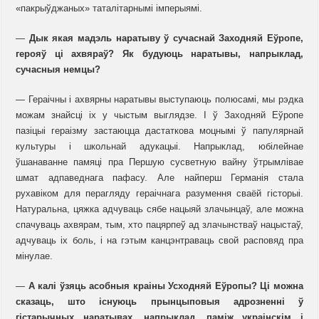
«пакрыўджаных» таталітарнымі імперыямі.
—
Дык якая мадэль наратыву ў сучаснай Заходняй Еўропе,
герояў ці ахвяраў? Як будуюць наратывы, напрыклад,
сучасныя немцы?
— Гераічны і ахвярны наратывы выступаюць полюсамі, мы рэдка
можам знайсці іх у чыстым выглядзе. І ў Заходняй Еўропе
пазіцыі гераізму застаюцца дастаткова моцнымі ў папулярнай
культуры і школьнай адукацыі. Напрыклад, юбілейнае
ўшанаванне памяці пра Першую сусветную вайну ўтрымлівае
шмат адпаведнага пафасу. Але найперш Германія стала
рухавіком для перагляду гераічнага разумення сваёй гісторыі.
Натуральна, цяжка адчуваць сябе нацыяй злачынцаў, але можна
спачуваць ахвярам, тым, хто пацярпеў ад злачынстваў нацыстаў,
адчуваць іх боль, і на гэтым канцэнтраваць свой расповяд пра
мінулае.
—
А калі ўзяць асобныя краіны Усходняй Еўропы? Ці можна
сказаць, што існуюць прынцыповыя адрозненні ў
гістарычных наратывах, напрыклад, паміж украінскім і