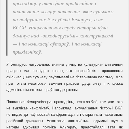
прыходзіць у актыўнае прафесійнае і
палітычнае жыццё пакаленне, якое вучылася
па падручніках Рэспублікі Беларусь, а не
БССР. Нацыянальная версія гісторыі яўна
дамінуе над «заходнерускімі» канструкцыямі
— і па колькасці аўтараў, і па колькасці
прыхільнікаў.
У Беларусі, натуральна, значны ўплыў на культурна-палітычныя
працэсы мае прэзідэнт краіны, яго прарасійскія і прасавецкія
схільнасці без сумневу паўплывалі на гістарычную палітыку. Але
пры гэтым некаторыя важныя працэсы ідуць знізу і іх цяжка
адмяніць сімпатыямі кіраўніка дзяржавы.
Павольная беларусізацыя праходзіць, перш за ўсё, там дзе гэта
не выклікае канфліктаў. Напрыклад, актуалізацыя гісторыі ВКЛ
не вядзе да наўпростай канфрантацыі з гістарычным наратывам
расійскай дзяржавы. Некаторыя «патрыёты» падымалі шум з
нагоды адкрыцця помніка Альгерду, прадстаўлялі гэта як