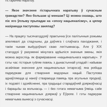
гістарычны наратыў.
— Якое значэнне гістарычнага наратыву ў сучасным
грамадстве? Яно большае ці меншае? Ці можна сказаць, што
пік яго ўплыву прыпадае на «эпоху нацыяналізму», а цяпер
назіраецца паступовы заняпад?
— На працягу тысячагоддзяў практычна ўсе палітычныя рэжымы
апелявалі да спадчыны, да даўняга і слаўнага паходжання, і
такім чынам выбудоўвалі сваю легітымнасць. Але ў ХІХ
стагоддзі ў разуменні мінулага адбыліся значныя змены, якія
можна акрэсліць як фарміраванне «нацыянальнага наратыву». У
гэты час гісторыя губляе повязь з дынастычнай уладай і набывае
асаблівае значэнне для нацыянальных інтарэсаў, яна робіцца
падмуркам для стварэння мадэрных нацый. Паступова
аднаўляецца ці наноў ствараецца памяць пра агульных продкаў,
іх подзвігі і здзяйсненні, пра традыцыі старадаўняй дзяржаўнасці
і барацьбы за вольнасць — і без гэтага немагчыма ўявіць сабе
стварэнне нацыянальных дзяржаў у Еўропе. І гэты падмурак
немагчыма вынесці з сучаснасці.