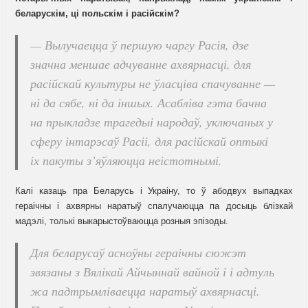
беларускім, ці польскім і расійскім?
— Вылучаецца ў першую чаргу Расія, дзе
значна меншае адчуванне ахвярнасці, для
расійскай культуры не ўласціва спачуванне —
ні да сябе, ні да іншых. Асабліва гэта бачна
на прыкладзе трагедыі народаў, уключаных у
сферу інтарэсаў Расіі, для расійскай оптыкі
іх пакуты з’яўляюцца неістотнымі.
Калі казаць пра Беларусь і Украіну, то ў абодвух выпадках
гераічны і ахвярны наратыў спалучаюцца па досыць блізкай
мадэлі, толькі выкарыстоўваюцца розныя эпізоды.
Для беларусаў асноўны гераічны сюжэт
звязаны з Вялікай Айчыннай вайной і і адтуль
жа падтрымліваецца наратыў ахвярнасці.