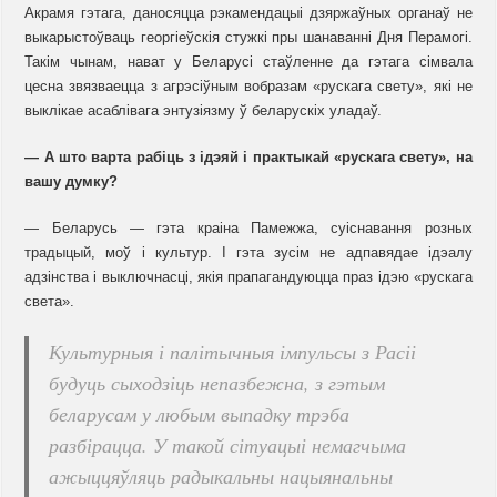
Акрамя гэтага, даносяцца рэкамендацыі дзяржаўных органаў не
выкарыстоўваць георгіеўскія стужкі пры шанаванні Дня Перамогі.
Такім чынам, нават у Беларусі стаўленне да гэтага сімвала
цесна звязваецца з агрэсіўным вобразам «рускага свету», які не
выклікае асаблівага энтузіязму ў беларускіх уладаў.
— А што варта рабіць з ідэяй і практыкай «рускага свету», на
вашу думку?
— Беларусь — гэта краіна Памежжа, суіснавання розных
традыцый, моў і культур. І гэта зусім не адпавядае ідэалу
адзінства і выключнасці, якія прапагандуюцца праз ідэю «рускага
света».
Культурныя і палітычныя імпульсы з Расіі
будуць сыходзіць непазбежна, з гэтым
беларусам у любым выпадку трэба
разбірацца. У такой сітуацыі немагчыма
ажыццяўляць радыкальны нацыянальны