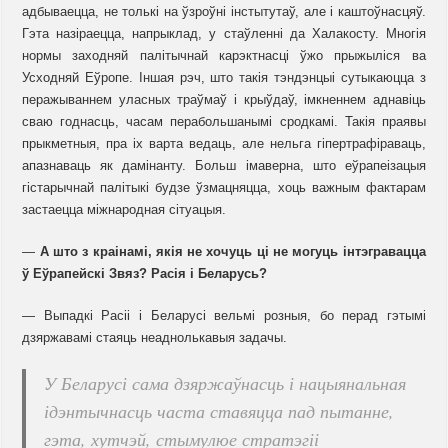
адбываецца, не толькі на ўзроўні інстытутаў, але і каштоўнасцяў.
Гэта назіраецца, напрыклад, у стаўленні да Халакосту. Многія
нормы заходняй палітычнай карэктнасці ўжо прыжыліся ва
Усходняй Еўропе. Іншая рэч, што такія тэндэнцыі сутыкаюцца з
перажываннем уласных траўмаў і крыўдаў, імкненнем аднавіць
сваю годнасць, часам перабольшанымі сродкамі. Такія праявы
прыкметныя, пра іх варта ведаць, але нельга гіпертрафіраваць,
апазнаваць як дамінанту. Больш імаверна, што еўрапеізацыя
гістарычнай палітыкі будзе ўзмацняцца, хоць важным фактарам
застаецца міжнародная сітуацыя.
—
А што з краінамі, якія не хочуць ці не могуць інтэгравацца
ў Еўрапейскі Звяз? Расія і Беларусь?
— Выпадкі Расіі і Беларусі вельмі розныя, бо перад гэтымі
дзяржавамі стаяць неаднолькавыя задачы.
У Беларусі сама дзяржаўнасць і нацыянальная
ідэнтычнасць часта ставяцца пад пытанне,
гэта, хутчэй, стымулюе стратэгіі