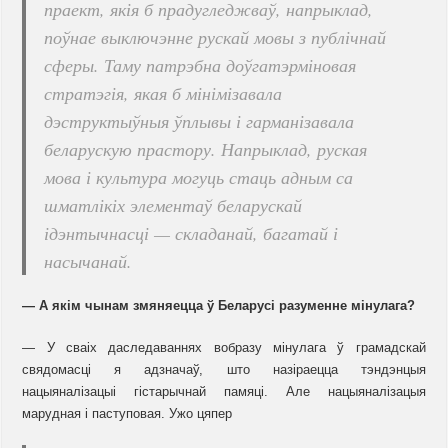
праект, якія б прадугледжваў, напрыклад,
поўнае выключэнне рускай мовы з публічнай
сферы. Таму патрэбна доўгатэрміновая
стратэгія, якая б мінімізавала
дэструктыўныя ўплывы і гарманізавала
беларускую прастору. Напрыклад, руская
мова і культура могуць стаць адным са
шматлікіх элементаў беларускай
ідэнтычнасці — складанай, багатай і
насычанай.
— А якім чынам змяняецца ў Беларусі разуменне мінулага?
— У сваіх даследаваннях вобразу мінулага ў грамадскай
свядомасці я адзначаў, што назіраецца тэндэнцыя
нацыяналізацыі гістарычнай памяці. Але нацыяналізацыя
марудная і паступовая. Ужо цяпер