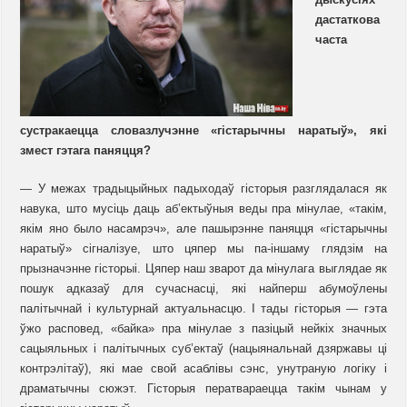
дастаткова
часта
сустракаецца словазлучэнне «гістарычны наратыў», які
змест гэтага паняцця?
— У межах традыцыйных падыходаў гісторыя разглядалася як
навука, што мусіць даць аб’ектыўныя веды пра мінулае, «такім,
якім яно было насамрэч», але пашырэнне паняцця «гістарычны
наратыў» сігналізуе, што цяпер мы па-іншаму глядзім на
прызначэнне гісторыі. Цяпер наш зварот да мінулага выглядае як
пошук адказаў для сучаснасці, які найперш абумоўлены
палітычнай і культурнай актуальнасцю. І тады гісторыя — гэта
ўжо расповед, «байка» пра мінулае з пазіцый нейкіх значных
сацыяльных і палітычных суб’ектаў (нацыянальнай дзяржавы ці
контрэлітаў), які мае свой асаблівы сэнс, унутраную логіку і
драматычны сюжэт. Гісторыя ператвараецца такім чынам у