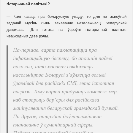
гістарычнай палітыкі?
—
Калі казаць пра беларускую уладу, то для яе асноўнай
задачай мусіць быць захаванне незалежнасці беларускай
дзяржавы. Для гэтага на ўзроўні гістарычнай палітыкі
неабходныя дзве рэчы.
Па-першае, варта паклапаціцца пра
інфармацыйную бяспеку, бо апошнія падзеі
паказалі, што масавая свядомасць
насельніцтва Беларусі з’яўляецца вельмі
ўразлівай для расійскіх СМІ, гэта істотная
пагроза. Таму варта прадумаць комплекс мер,
каб стварыць бар’еры для расійскага
маніпулявання беларускай грамадскай думкай.
Па-другое, патрэбна доўгатэрміновае
планаванне ў гуманітарнай сферы.
Падтрымання заробкаў і пенсій не