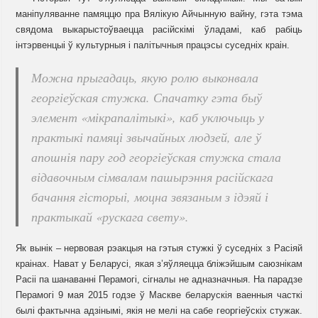
маніпуляванне памяццю пра Вялікую Айчынную вайну, гэта тэма
свядома выкарыстоўваецца расійскімі ўладамі, каб рабіць
інтэрвенцыі ў культурныя і палітычныя працэсы суседніх краін.
Можна прыгадаць, якую ролю выконвала
георгіеўская стужка. Спачатку гэта быў
элемент «мікрапалітыкі», каб уключыць у
практыкі памяці звычайных людзей, але ў
апошнія пару год георгіеўская стужка стала
відавочным сімвалам пашырэння расійскага
бачання гісторыі, моцна звязаным з ідэяй і
практыкай «рускага свету».
Як вынік – нервовая рэакцыя на гэтыя стужкі ў суседніх з Расіяй
краінах. Нават у Беларусі, якая з’яўляецца бліжэйшым саюзнікам
Расіі па шанаванні Перамогі, сігналы не адназначныя. На парадзе
Перамогі 9 мая 2015 годзе ў Маскве беларускія ваенныя часткі
былі фактычна адзінымі, якія не мелі на сабе георгіеўскіх стужак.