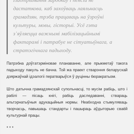
дастаткова, каб захоўваць лаяльнасць
грамадзян, трэба працаваць на ўзроўні
культуры, мовы, гісторыі. Усё гэта
з’яўляецца важнымі мабілізацыйнымі
фактарамі і патрабуе не сітуатыўнага, а
стратэгічнага падыходу.
Патрэбна доўгатэрміновае планаванне, але прыкметаў такога
падыходу пакуль не бачна. Той жа праект стварэння беларускай
дзяржаўнай ідэалогіі ператварыўся ў руцінны бюракратызм.
Што датычна грамадзянскай супольнасці, то мусім рабіць, што і
рабілі — пісаць кнігі, рабіць даследаванні, ствараць
альтэрнатыўныя адукацыйныя нормы. Неабходна стымуляваць
творчасць, павышаць стандарты і пашыраць аўдыторыю сваёй
культурнай працы.
* * *