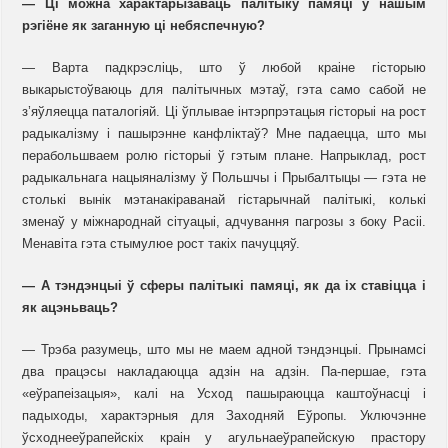
— Ці можна характарызаваць палітыку памяці ў нашым
рэгіёне як заганную ці небяспечную?
— Варта падкрэсліць, што ў любой краіне гісторыю
выкарыстоўваюць для палітычных мэтаў, гэта само сабой не
з’яўляецца паталогіяй. Ці ўплывае інтэрпрэтацыя гісторыі на рост
радыкалізму і пашырэнне канфліктаў? Мне падаецца, што мы
перабольшваем ролю гісторыі ў гэтым плане. Напрыклад, рост
радыкальнага нацыяналізму ў Польшчы і Прыбалтыцы — гэта не
столькі вынік мэтанакіраванай гістарычнай палітыкі, колькі
зменаў у міжнароднай сітуацыі, адчування пагрозы з боку Расіі.
Менавіта гэта стымулюе рост такіх пачуццяў.
— А тэндэнцыі ў сферы палітыкі памяці, як да іх ставіцца і
як ацэньваць?
— Трэба разумець, што мы не маем адной тэндэнцыі. Прынамсі
два працэсы накладаюцца адзін на адзін. Па-першае, гэта
«еўрапеізацыя», калі на Усход пашыраюцца каштоўнасці і
падыходы, характэрныя для Заходняй Еўропы. Уключэнне
ўсходнееўрапейскіх краін у агульнаеўрапейскую прастору