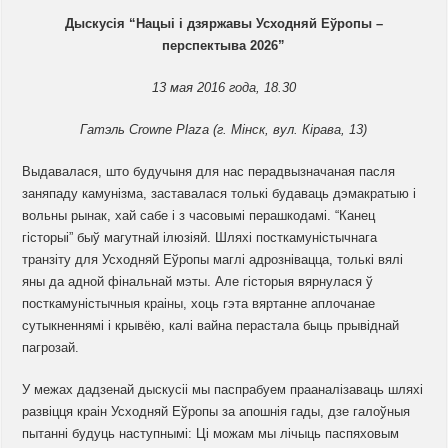
Дыскусія “Нацыі і дзяржавы Усходняй Еўропы –
перспектыва 2026”
13 мая 2016 года, 18.30
Гатэль Crowne Plaza (г. Мінск, вул. Кірава, 13)
Выдавалася, што будучыня для нас перадвызначаная пасля
заняпаду камунізма, заставалася толькі будаваць дэмакратыю і
вольны рынак, хай сабе і з часовымі перашкодамі. “Канец
гісторыі” быў магутнай ілюзіяй. Шляхі посткамуністычнага
транзіту для Усходняй Еўропы маглі адрознівацца, толькі вялі
яны да адной фінальнай мэты. Але гісторыя вярнулася ў
посткамуністычныя краіны, хоць гэта вяртанне аплочанае
сутыкненнямі і крывёю, калі вайна перастала быць прывіднай
пагрозай.
У межах дадзенай дыскусіі мы паспрабуем прааналізаваць шляхі
развіцця краін Усходняй Еўропы за апошнія гады, дзе галоўныя
пытанні будуць наступнымі: Ці можам мы лічыць паспяховым