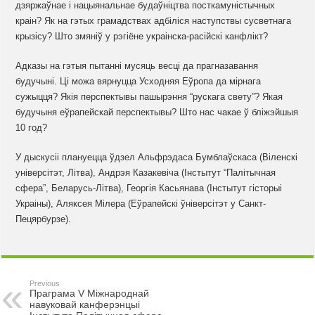
дзяржаўнае і нацыянальнае будаўніцтва посткамуністычных
краін? Як на гэтых грамадствах адбіліся наступствы сусветнага
крызісу? Што змяніў у рэгіёне украінска-расійскі канфлікт?
Адказы на гэтыя пытанні мусяць весці да прагназавання
будучыні. Ці можа вярнуцца Усходняя Еўропа да мірнага
сужыцця? Якія перспектывы пашырэння “рускага свету”? Якая
будучыня еўрапейскай перспектывы? Што нас чакае ў бліжэйшыя
10 год?
У дыскусіі плануецца ўдзел Альфрэдаса Бумблаўскаса (Віленскі
універсітэт, Літва), Андрэя Казакевіча (Інстытут “Палітычная
сфера”, Беларусь-Літва), Георгія Касьянава (Інстытут гісторыі
Украіны), Аляксея Мілера (Еўрапейскі ўніверсітэт у Санкт-
Пецярбурзе).
Previous
Праграма V Міжнароднай
навуковай канферэнцыі