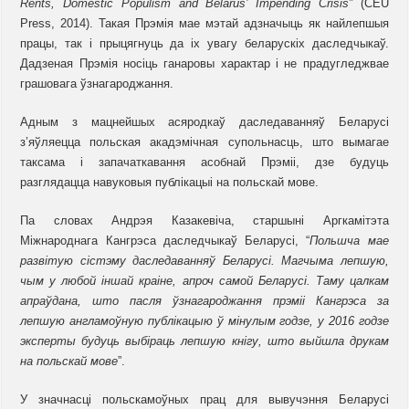
Rents, Domestic
Populism
and
Belarus’ Impending
Crisis”
(CEU
Press, 2014). Такая Прэмія мае мэтай адзначыць як найлепшыя
працы, так і прыцягнуць да іх увагу беларускіх даследчыкаў.
Дадзеная Прэмія носіць ганаровы характар і не прадугледжвае
грашовага ўзнагароджання.
Адным з мацнейшых асяродкаў даследаванняў Беларусі
з’яўляецца польская акадэмічная супольнасць, што
вымагае
таксама і запачаткавання асобнай Прэміі, дзе будуць
разглядацца навуковыя публікацыі на польскай мове.
Па словах Андрэя Казакевіча, старшыні Аргкамітэта
Міжнароднага Кангрэса даследчыкаў Беларусі, “
Польшча мае
развітую сістэму даследаванняў Беларусі. Магчыма лепшую
,
чым у любой іншай краіне,
апроч
самой Беларусі. Таму цалкам
апраўдана, што пасля
ўзнагароджання
прэміі Кангрэса за
лепшую англамоўную публікацыю
ў
мінулым годзе, у 2016 годзе
эксперты будуць выбіраць
лепшую кнігу
, што выйшла друкам
на польскай
мове
”
.
У значнасці польскамоўных прац для вывучэння Беларусі