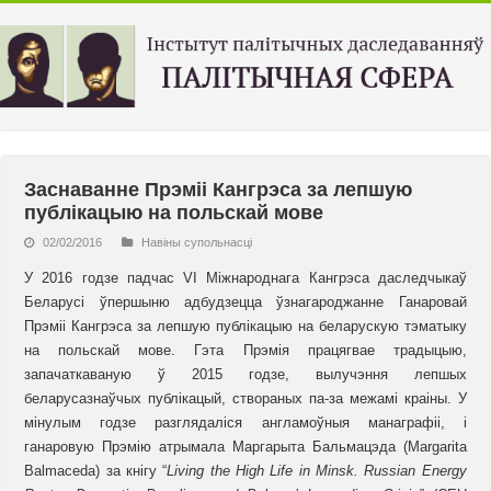
Заснаванне Прэміі Кангрэса за лепшую
публікацыю на польскай мове
02/02/2016
Навiны супольнасцi
У 2016 годзе падчас VI Міжнароднага Кангрэса даследчыкаў
Беларусі
ўпершыню
адбудзецца ўзнагароджанне Ганаровай
Прэміі Кангрэса за лепшую публікацыю на беларускую тэматыку
на польскай мове. Гэта Прэмія працягвае традыцыю,
запачаткаваную ў 2015 годзе, вылучэння лепшых
беларусазнаўчых публікацый, створаных па-за межамі краіны. У
мінулым годзе разглядаліся англамоўныя манаграфіі, і
ганаровую Прэмію атрымала Маргарыта Бальмацэда (Margarita
Balmaceda) за кнігу “
Living the High Life in Minsk. Russian
Energy