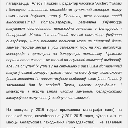
пагаджаецца і Алесь Пашкевіч, рэдактар часопіса
“Arche”:
“
Палякі
і беларусы знітаваныя стагоддзямі супольнай гісторыі, таму
няма нічога дзіўнага, што ў Польшчы, якая славіцца сваёй
высокаразвітай гістарыяграфіяй, рэгулярна з’яўляюцца
навуковыя даследаванні, непасрэдна звязаныя з Беларуссю і
беларусамі. Можна без асаблівай рызыкі памыліцца ўпэўнена
сцвярджаць, што менавіта польская мова на сённяшні дзень
займае першае месца з усіх замежных моў, на якіх выходзяць
манаграфіі і артыкулы на беларускую тэматыку. Прытым
першынство гэтае – не толькі па агульнай колькасці выданняў,
але і па ступені іх уплыву на сітуацыю з развіццём гістарычнай
навукі ў самой Беларусі. Дзеля таго, на маю думку, адмысловая
ўвага менавіта да польскамоўных выданняў, якая ўвасобілася ў
заснаванні для іх асобнай Прэміі, цалкам апраўданая. І
колькасна, і якасна гэтая частка замежнай беларусістыкі
заслугоўвае вылучэння ў асобную катэгорыю
”.
На конкурс у 2016 годзе прымаюцца манаграфіі (кнігі) на
польскай мове, апублікаваныя ў 2011-2015 гадах, аўтары якіх не
маюць беларускага паходжання
(грамадзянства)
і не звязаныя