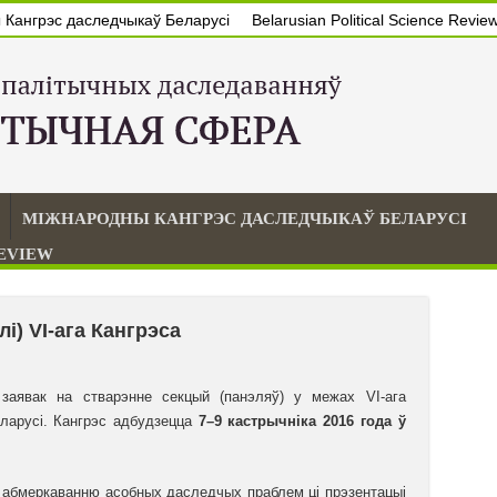
Кангрэс даследчыкаў Беларусі
Belarusian Political Science Revie
МІЖНАРОДНЫ КАНГРЭС ДАСЛЕДЧЫКАЎ БЕЛАРУСІ
REVIEW
і) VI-ага Кангрэса
 заявак на стварэнне секцый (панэляў) у межах VI-ага
ларусі. Кангрэс адбудзецца
7–
9 кастрычніка 201
6 года ў
ы абмеркаванню асобных даследчых праблем ці прэзентацыі