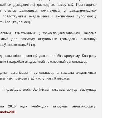
асобных дысцыплін ці даследчых накірункаў. Пры падачы
не ставіць дакладных тэматычных ці дысцыплінарных
 прадстаўнікам акадэмічнай і экспертнай супольнасці
ы і зацікаўленасці.
нарнымі, тэматычнымі ці вузкаспецыялізаванымі. Таксама
кцый для разгляду актуальных грамадскіх пытанняў,
аў, прэзентацый і г.д.
адкрыты збор прапаноў дазваляе Міжнароднаму Кангрэсу
ям і патрэбам акадэмічнай і экспертнай супольнасці.
дчыя арганізацыі і супольнасці, а таксама акадэмічных
атычных прыярытэтаў наступнага Кангрэса.
 і індывідуальнай. Заяўнікамі таксама могуць выступаць
ка 201
6 года
неабходна запоўніць анлайн-форму:
panels-2016