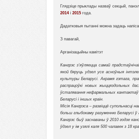
Глядзіце прыклады назваў секцый, панэл
2014
і
2015
года.
Дадатковыя пытанні можна задаць напіс
З павагай,
Арганізацыйны камітэт
Кангрэс з’яўляецца самай прадстаўніча
якой бяруць удзел усе асноўныя інтэл
культуры Беларусі. Акрамя гэтага, пр
распрацоўкі новых жыццяздольных дасл
ўсталявання нефармальных кантактаў з
Беларусі і іншых краін.
Місія Кангрэса – развіццё супольнасці н
больш глыбокаму разуменню Беларусі ў ак
Кангрэс быў заснаваны ў 2010 годзе канс
ўдзел у ім узялі
каля
500 чалавек з
18 кр