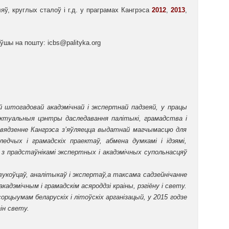
яў, круглых сталоў і г.д. у праграмах Кангрэса
2012
,
2013
,
аўшы на пошту:
icbs@palityka.org
й штогадовай акадэмічнай і экспертнай падзеяй, у працы
ектуальныя цэнтры даследавання палітыкі, грамадства і
авядзенне Кангрэса з’яўляецца выдатнай магчымасцю для
едчых і грамадскіх праектаў, абмена думкамі і ідэямі,
 прадстаўнікамі экспертных і акадэмічных супольнасцяў
авукоўцаў, аналітыкаў і экспертаў,а таксама садзейнічанне
адэмічным і грамадскім асяроддзі краіны, рэгіёну і свету.
орцыумам беларускіх і літоўскіх арганізацый, у 201
5 годзе
аін свету.