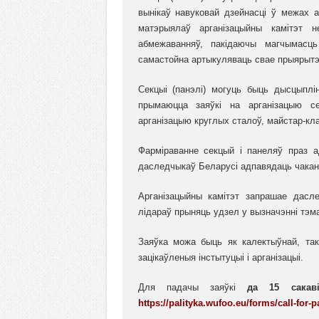
вынікаў навуковай дзейнасці ў межах 
матэрыялаў арганізацыйны камітэт 
абмежаванняў, пакідаючы магчымасць
самастойна артыкуляваць свае прыярытэт
Секцыі (панэлі) могуць быць дысцыплі
прымаюцца заяўкі на арганізацыю се
арганізацыю круглых сталоў, майстар-клас
Фарміраванне секцый і панеляў праз 
даследчыкаў Беларусі адпавядаць чаканн
Арганізацыйны камітэт запрашае дасле
лідараў прыняць удзел у вызначэнні тэм
Заяўка можа быць як калектыўнай, так
зацікаўленыя інстытуцыі і арганізацыі.
Для падачы заяўкі
да
15 сакаві
https://palityka.wufoo.eu/forms/call-for-