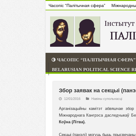
Часопіс “Палітычная сфера”
Міжнародны 
ЧАСОПІС “ПАЛІТЫЧНАЯ СФЕРА”
BELARUSIAN POLITICAL SCIENCE 
Збор заявак на секцыі (панэл
12/01/2016
Навiны супольнасцi
Арганізацыйны камітэт абвяшчае збор
Міжнароднага Кангрэса даследчыкаў Бе
Коўна (Літва).
Секцыі (панэлі) могуць быць прысвечан