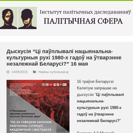
Дыскусія “Ці паўплывалі нацыянальна-
культурныя рухі 1980-х гадоў на ўтварэнне
незалежнай Беларусі?” 16 мая
14/05/2015
Навiны супольнасцi
16 траўня Беларускі
Калегіум запрашае на
дыскусію “
Ці паўплывалі
нацыянальна-
культурныя рухі 1980-х
гадоў на ўтварэнне
незалежнай Беларусі?
”