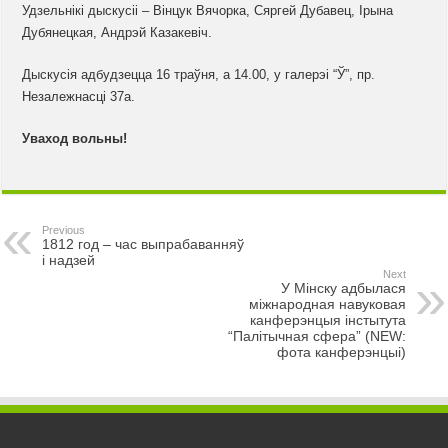
Удзельнікі дыскусіі – Вінцук Вячорка, Сяргей Дубавец, Ірына
Дубянецкая, Андрэй Казакевіч.
Дыскусія адбудзецца 16 траўня, а 14.00, у галерэі “Ў”, пр.
Незалежнасці 37а.
Уваход вольны!
Previous
1812 год – час выпрабаванняў
і надзей
Next
У Мінску адбылася
міжнародная навуковая
канферэнцыя інстытута
“Палітычная сфера” (NEW:
фота канферэнцыі)