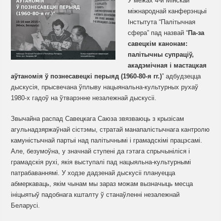
У межах 4-й Мінскай
міжнароднай канферэнцыі
Інстытута “Палітычная
сфера” пад назвай “
Па-за
савецкім канонам:
палітычны супраціў,
акадэмічная і мастацкая
аўтаномія ў познесавецкі перыяд (1960-80-я гг.)
” адбудзецца
дыскусія, прысвечана ўплыву нацыянальна-культурных рухаў
1980-х гадоў на ўтварэнне незалежнай дыскусіі.
Звычайна распад Савецкага Саюза звязваюць з крызісам
агульнадзяржаўнай сістэмы, стратай манапалістычнага кантролю
камуністычнай партыі над палітычнымі і грамадскімі працэсамі.
Але, безумоўна, у значнай ступені да гэтага спрычыніліся і
грамадскія рухі, якія выступалі пад нацыяльна-культурнымі
патрабаваннямі. У ходзе дадзенай дыскусіі плануецца
абмеркаваць, якім чынам мы зараз можам вызначыць месца
ініцыятыў падобнага кшталту ў станаўленні незалежнай
Беларусі.