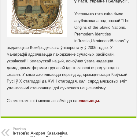
ў Расіі, Украіне і Беларусі”.
Упершыню гэта кніга была
апублікавана пад назвай “The
Origins of the Slavic Nations.
Premodern Identities
inRussia,UkraineandBelarus” у
выдавецтве Кембрыджскага ўніверсітэту ў 2006 годзе. У
манаграфіі адсочваецца паходжанне сучасных расійскай,
украінскай і беларускай нацый, асноўная ўвага надаецца
дамадэрным формам групавой ідэнтычнасці сярод усходніх
славян. У кнізе ахопліваецца перыяд ад хрысціянізацыі Кіеўскай
Русі ў Х стагоддзі да ХVIII стагоддзя, калі сярод мясцовых эліт
уплывовымі становяцца ідэі сучаснага нацыяналізму.
Са зместам кнігі можна азнаёміцца па
спасылцы
.
Previous
Інтэрв’ю Андрэя Казакевіча