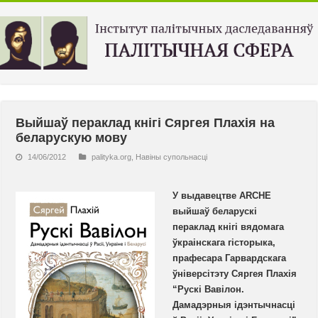
Выйшаў пераклад кнігі Сяргея Плахія на
беларускую мову
14/06/2012
palityka.org
,
Навiны супольнасцi
У выдавецтве ARCHE
выйшаў беларускі
пераклад кнігі вядомага
ўкраінскага гісторыка,
прафесара Гарвардскага
ўніверсітэту Сяргея Плахія
“Рускі Вавілон.
Дамадэрныя ідэнтычнасці