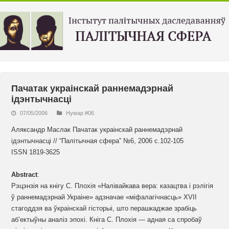
Пачатак украінскай раннемадэрнай
ідэнтычнасці
07/05/2006
Нумар #06
Аляксандр Маслак Пачатак украінскай раннемадэрнай
ідэнтычнасці // “Палiтычная сфера” №6, 2006 с.102-105
ISSN 1819-3625
Abstract
:
Рэцэнзія на кнігу С. Плохія «Налівайкава вера: казацтва і рэлігія
ў раннемадэрнай Украіне» адзначае «міфалагічнасць» XVII
стагоддзя ва ўкраінскай гісторыі, што перашкаджае зрабіць
аб’ектыўны аналіз эпохі. Кніга С. Плохія — адная са спробаў