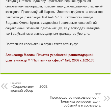
ліквідацыі гэтага недахопу і фактычна першая сур’ёзная
сінтэтычная манаграфія, прысвечаная даследаванню стасункаў
казацтва і Праваслаўнай Царквы. Звяртаецца ўвага на характар
легітымацыі рэвалюцыі 1648—1657 гг. і гетманскай улады
Багдана Хмяльніцкага, суадносіны і эвалюцыю канфесійнай,
сацыяльнай і этнічнай ідэнтычнасцяў, як у асяроддзі казацтва,
так і ва ўкраінскім раннемадэрным грамадстве ўвогуле.
Пастаянная спасылка на поўны тэкст артыкулу:
Аляксандр Маслак Пачатак украінскай раннемадэрнай
ідэнтычнасці // “Палiтычная сфера” №6, 2006 с.102-105
Previous
«Социология» — 2005,
краткий обзор
Next
Производство повседневности.
Политика репрезентации
событий в масс-медиа