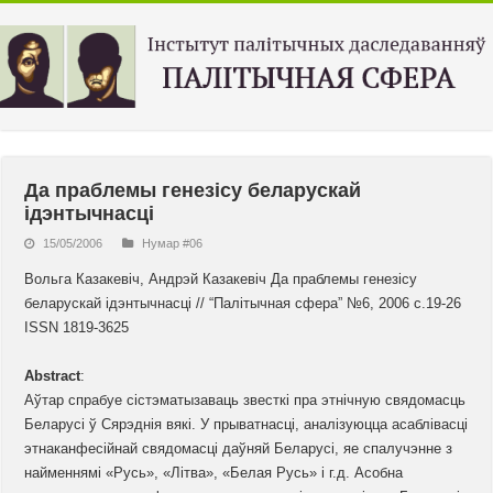
Да праблемы генезісу беларускай
ідэнтычнасці
15/05/2006
Нумар #06
Вольга Казакевіч, Андрэй Казакевіч Да праблемы генезісу
беларускай ідэнтычнасці // “Палiтычная сфера” №6, 2006 с.19-26
ISSN 1819-3625
Abstract
:
Аўтар спрабуе сістэматызаваць звесткі пра этнічную свядомасць
Беларусі ў Сярэднія вякі. У прыватнасці, аналізуюцца асаблівасці
этнаканфесійнай свядомасці даўняй Беларусі, яе спалучэнне з
найменнямі «Русь», «Літва», «Белая Русь» і г.д. Асобна