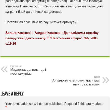
разгледжана трансфармацыя свядомасці насельніцтва Беларусі
ў перыяд Рэнесансу, што было звязана з паступовым пераходам
ад рэлігійнай да этнічнай свядомасці.
Пастаянная спасылка на поўны тэкст артыкулу:
Вольга Казакевіч, Андрэй Казакевіч Да праблемы генезісу
беларускай ідэнтычнасці // “Палiтычная сфера” №6, 2006
с.19-26
Previous
Мадэрнасць, памяць і
посткамунізм
Next
Анталогія літвінізму: крыніцы,
ідэя, рэалізацыя
Leave a Reply
Your email address will not be published.
Required fields are marked
*