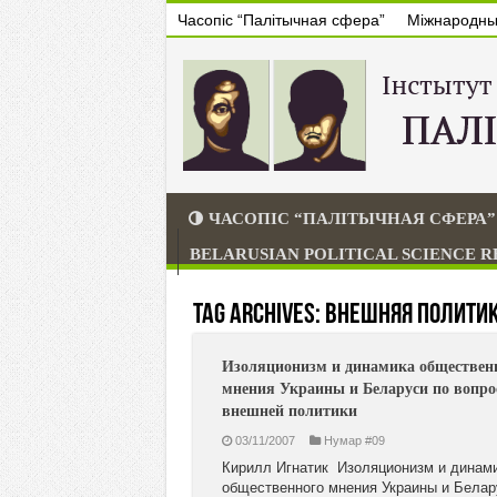
Часопіс “Палітычная сфера”
Міжнародны 
ЧАСОПІС “ПАЛІТЫЧНАЯ СФЕРА”
BELARUSIAN POLITICAL SCIENCE 
Tag Archives:
внешняя полити
Изоляционизм и динамика обществен
мнения Украины и Беларуси по вопро
внешней политики
03/11/2007
Нумар #09
Кирилл Игнатик Изоляционизм и динам
общественного мнения Украины и Белар