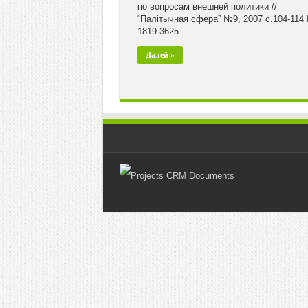
по вопросам внешней политики //
“Палiтычная сфера” №9, 2007 с.104-114
1819-3625
Далей »