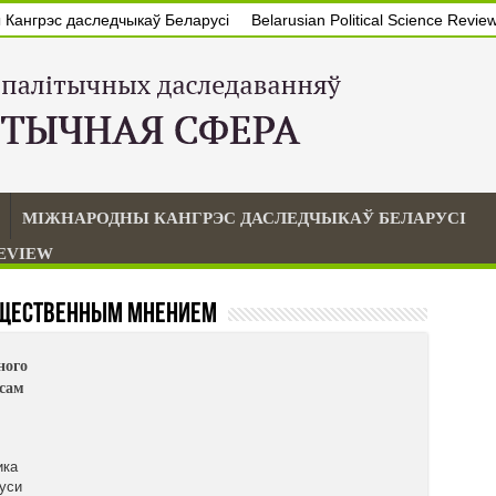
Кангрэс даследчыкаў Беларусі
Belarusian Political Science Revie
МІЖНАРОДНЫ КАНГРЭС ДАСЛЕДЧЫКАЎ БЕЛАРУСІ
REVIEW
щественным мнением
ного
сам
ика
уси