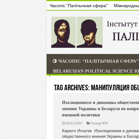
Часопіс “Палітычная сфера”
Міжнародны 
ЧАСОПІС “ПАЛІТЫЧНАЯ СФЕРА”
BELARUSIAN POLITICAL SCIENCE 
Tag Archives:
манипуляция об
Изоляционизм и динамика обществен
мнения Украины и Беларуси по вопро
внешней политики
03/11/2007
Нумар #09
Кирилл Игнатик Изоляционизм и динам
общественного мнения Украины и Белар