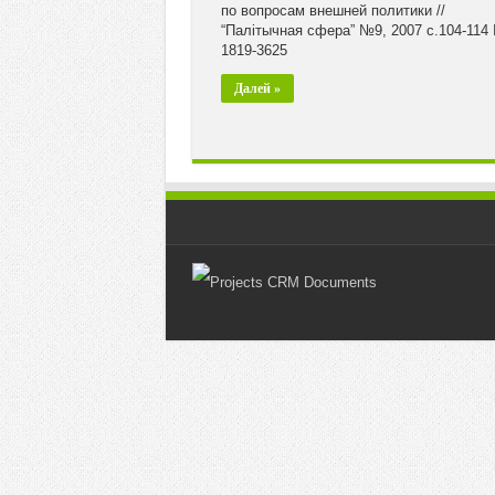
по вопросам внешней политики //
“Палiтычная сфера” №9, 2007 с.104-114
1819-3625
Далей »