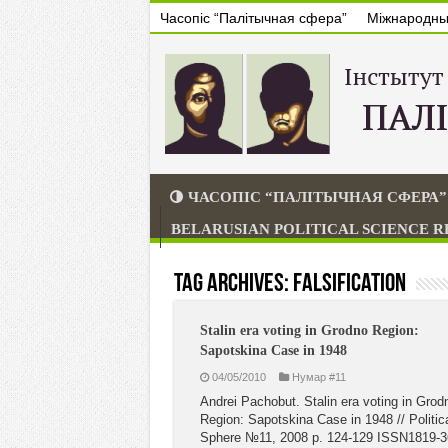
Часопіс “Палітычная сфера”
Міжнародны 
ЧАСОПІС “ПАЛІТЫЧНАЯ СФЕРА”
BELARUSIAN POLITICAL SCIENCE 
Tag Archives:
falsification
Stalin era voting in Grodno Region:
Sapotskina Case in 1948
04/05/2010
Нумар #11
Andrei Pachobut. Stalin era voting in Grod
Region: Sapotskina Case in 1948 // Politic
Sphere №11, 2008 p. 124-129 ISSN1819-