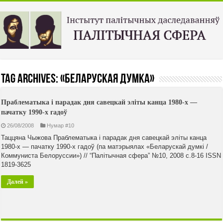
Tag Archives:
«Беларуская думка»
Праблематыка і парадак дня савецкай эліты канца 1980-х —
пачатку 1990-х гадоў
26/08/2008
Нумар #10
Таццяна Чыжова Праблематыка і парадак дня савецкай эліты канца
1980-х — пачатку 1990-х гадоў (па матэрыялах «Беларускай думкі /
Коммуниста Белоруссии») // “Палiтычная сфера” №10, 2008 с.8-16 ISSN
1819-3625
Далей »