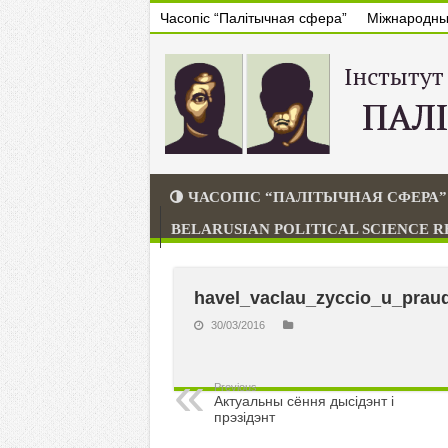
Часопіс “Палітычная сфера”
Міжнародны 
ЧАСОПІС “ПАЛІТЫЧНАЯ СФЕРА”
BELARUSIAN POLITICAL SCIENCE 
havel_vaclau_zyccio_u_prau
30/03/2016
Previous
Актуальны сёння дысідэнт і
прэзідэнт