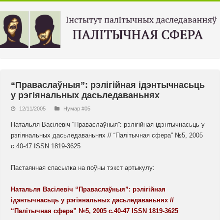
“Праваслаўныя”: рэлігійная ідэнтычнасьць
у рэгіянальных дасьледаваньнях
12/11/2005
Нумар #05
Натальля Васілевіч “Праваслаўныя”: рэлігійная ідэнтычнасьць у
рэгіянальных дасьледаваньнях // “Палiтычная сфера” №5, 2005
с.40-47 ISSN 1819-3625
Пастаянная спасылка на поўны тэкст артыкулу:
Натальля Васілевіч “Праваслаўныя”: рэлігійная
ідэнтычнасьць у рэгіянальных дасьледаваньнях //
“Палiтычная сфера” №5, 2005 с.40-47 ISSN 1819-3625