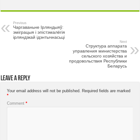
Previous
Чаргаваньне Ірляндыяў:
эміграцыя і эпістэмалёгія
ірляндзкай ідэнтычнасьці
Next
Структура аппарата
управления министерства
сельского хозяйства и
продовольствия Республики
Беларусь
Leave a Reply
Your email address will not be published.
Required fields are marked
*
Comment
*